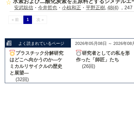
水素および二酸化炭素を主原料とするジメチルエ
安武聡信
・
今井哲也
・
小椋和正
・
平野正樹
,
48(4)
，247 
« 前
1
次 »
よく読まれているページ
2026年05月08日 ～ 2026年08
プラスチック分解研究
研究者としての私を形
はどこへ向かうのか―ケ
作った「師匠」たち
ミカルリサイクルの歴史
(26回)
と展望―
(32回)