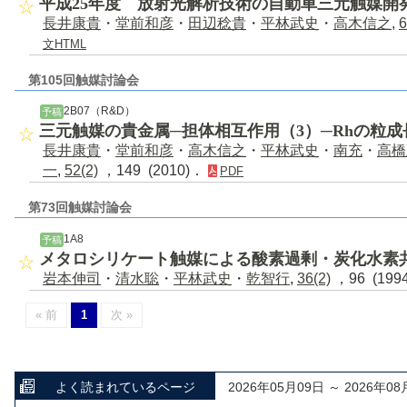
平成25年度 放射光解析技術の自動車三元触媒開
長井康貴
・
堂前和彦
・
田辺稔貴
・
平林武史
・
高木信之
,
6
文HTML
第105回触媒討論会
2B07（R&D）
予稿
三元触媒の貴金属─担体相互作用（3）─Rhの粒成
長井康貴
・
堂前和彦
・
高木信之
・
平林武史
・
南充
・
高橋
一
,
52(2)
，149 (2010)．
PDF
第73回触媒討論会
1A8
予稿
メタロシリケート触媒による酸素過剰・炭化水素
岩本伸司
・
清水聡
・
平林武史
・
乾智行
,
36(2)
，96 (199
« 前
1
次 »
よく読まれているページ
2026年05月09日 ～ 2026年08