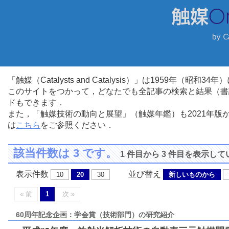
「触媒（Catalysts and Catalysis）」は1959年（昭
このサイトをつかって，どなたでも全記事の検索と結果（書
ドもできます．
また，「触媒技術の動向と展望」（触媒年鑑）も2021年
は
こちら
をご参照ください．
該当件数は 3 です。
1 件目から 3 件目を表示し
表示件数
並び替え
10
20
30
新しいものから
« 前
1
次 »
60周年記念企画：学会賞（技術部門）の研究紹介