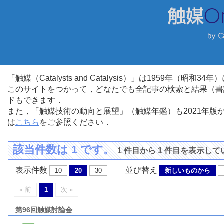
「触媒（Catalysts and Catalysis）」は1959年（昭
このサイトをつかって，どなたでも全記事の検索と結果（書
ドもできます．
また，「触媒技術の動向と展望」（触媒年鑑）も2021年
は
こちら
をご参照ください．
該当件数は 1 です。
1 件目から 1 件目を表示し
表示件数
並び替え
10
20
30
新しいものから
« 前
1
次 »
第96回触媒討論会