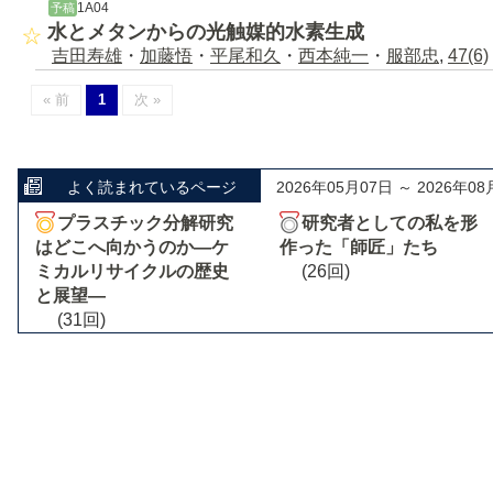
1A04
予稿
水とメタンからの光触媒的水素生成
吉田寿雄
・
加藤悟
・
平尾和久
・
西本純一
・
服部忠
,
47(6)
« 前
1
次 »
よく読まれているページ
2026年05月07日 ～ 2026年08
プラスチック分解研究
研究者としての私を形
はどこへ向かうのか―ケ
作った「師匠」たち
ミカルリサイクルの歴史
(26回)
と展望―
(31回)