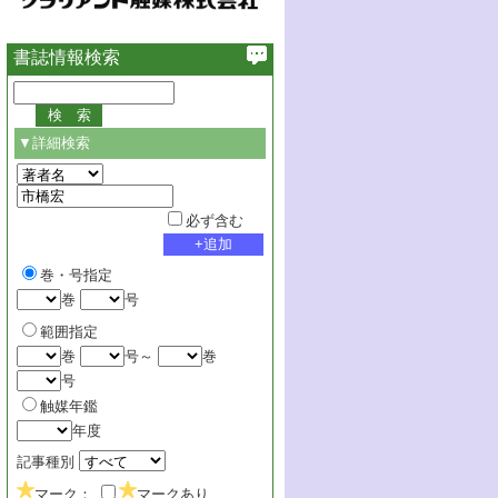
書誌情報検索
▼詳細検索
必ず含む
巻・号指定
巻
号
範囲指定
巻
号～
巻
号
触媒年鑑
年度
記事種別
マーク：
マークあり