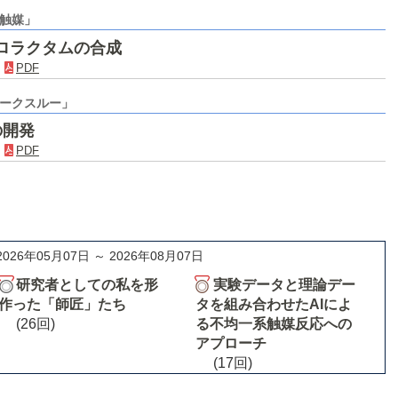
触媒」
ロラクタムの合成
．
PDF
ークスルー」
の開発
．
PDF
2026年05月07日 ～ 2026年08月07日
研究者としての私を形
実験データと理論デー
作った「師匠」たち
タを組み合わせたAIによ
(26回)
る不均一系触媒反応への
アプローチ
(17回)