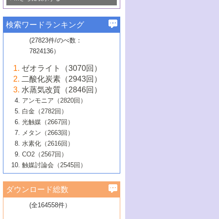
若き触媒の研究者たち～（1）
3号 水処理のための触媒化学
5号 情報学的手法を用いた触媒開発
6号 ヘテロ接合界面
関わる触媒開発動向
B号 第133回触媒討論会（2023年）
6号 窒素とリンの循環のための触媒・機
3号 ナノ粒子・クラスター触媒の最前線
2号 機能性材料の局所構造解析のための
5号 若手による情報発信企画～とびたて
▼58巻（2016年）
4号 光触媒を用いた水分解の最新の研究
6号 カーボンニュートラルに向けた電解
B号 第135回触媒討論会（2025年）
3号 精密高分子合成に関する最近の研究
能性材料
最先端技術
検索ワードランキング
4号 60周年記念企画
若き触媒の研究者たち～（2）
動向
技術
1号 ユニークな構造の高分子を生み出す触
▼57巻（2015年）
動向
B号 第131回触媒討論会（2023年）
3号 無機分離膜材料の開発と触媒反応プ
5号 進化するゼオライト合成技術
6号 石油のノーブル・ユースを志向した
媒技術
(27823件/のべ数：
5号 次世代の触媒プロセスを支えるマイ
B号 第127回触媒討論会（2021年・オン
1号 水素キャリアにかかわる触媒技術の新
4号 バイオマス化成品製造のための触媒
▼56巻（2014年）
ロセスへの適用
触媒技術
7824136）
クロ波
6号 非貴金属系触媒における電気化学的
ライン開催(Zoom)のみ）
2号 リグニンからの化成品製造に向けた触
展開
技術
1号 特殊環境場を利用した材料合成
▼55巻（2013年）
4号 触媒研究における計算科学の利用
酸素還元反応
B号 第129回触媒討論会（2022年・京都
媒技術
6号 メタン転換技術の最新動向
ゼオライト（3070回）
2号 石油精製用触媒の最近の進展
5号 固体触媒による含窒素有機化合物変
2号 光触媒反応機構に関する最新の研究動
1号 高耐久性燃料電池システム用触媒にお
大学：オンライン・対面開催）
▼54巻（2012年）
5号 水素のふるまいを解き明かす最先端
B号 第121回触媒討論会（2018年・東京
3号 触媒研究の最先端～とびたて若き研究
二酸化炭素（2943回）
B号 第125回触媒討論会（2020年・工学
換の最前線
3号 固体酸化物形燃料電池（SOFC）におけ
向
ける新展開
研究
大学）
1号 規則性多孔体の利用技術における最近
▼53巻（2011年）
者たち～（1）
水蒸気改質（2846回）
院大学）
るアノード触媒上での燃料直接改質技術
6号 貴金属使用量低減に向けた自動車排
3号 固体高分子形燃料電池カソード触媒の
2号 リビングラジカル重合の最近の動向
6号 低級アルカンの有効利用のための触
の進歩
アンモニア（2820回）
4号 触媒研究の最先端～とびたて若き研究
1号 金属学から見る合金触媒の新展開
▼52巻（2010年）
ガス浄化触媒の開発
4号 コアシェル構造の制御による触媒機能
開発動向
媒技術
白金（2782回）
3号 天然ガスの化学工業的展開に関する触
2号 第109回触媒討論会
者たち～（2）
2号 第107回触媒討論会
の向上
1号 触媒の劣化対策と長寿命触媒開発
B号 第123回触媒討論会（2019年・大阪
▼51巻（2009年）
4号 人工光合成に向けた近年のアプローチ
光触媒（2667回）
媒技術
B号 第119回触媒討論会（2017年・首都
3号 貴金属低減技術の最新動向
5号 触媒研究の最先端～とびたて若き研究
市立大学）
3号 触媒のその場観察法の進歩（１）
5号 工業触媒およびその周辺技術の最近の
2号 第105回触媒討論会
1号 炭素材料－熱い注目を集める材料－
▼50巻（2008年）
メタン（2663回）
大学東京）
5号 未利用熱エネルギーの有効活用に貢献
4号 貴金属触媒の精密構造制御とその活用
者たち～（3）
4号 貴金属代替技術の最新動向
進歩
水素化（2616回）
4号 触媒のその場観察法の進歩（２）
3号 ナノ構造が拓く新機能
する触媒技術
2号 第103回触媒討論会
1号 触媒化学と学会のこの10年，半世紀，
▼49巻（2007年）
5号 バイオマス化成品製造のための固体触
6号 イオニクス材料と燃料電池・電解合成
5号 光触媒による物質変換反応の新展開
CO2（2567回）
6号 ナノシート
5号 不活性結合の触媒的活性化による有機
そして未来
4号 活性サイトおよびその環境の精密な設
6号 ポリオキソメタレート
3号 環境浄化用光触媒の現状と課題
媒の開発
1号 含フッ素化合物の合成と触媒
▼48巻（2006年）
の最新の研究動向
触媒討論会（2545回）
6号 グラフェン
合成
B号 第115回触媒討論会（2015年・成蹊大
計による触媒の高機能化
2号 第101回触媒討論会
B号 第113回触媒討論会（2014年・ロワジ
4号 水素社会の実現に向けた水素製造・貯
6号 ナノ空間─吸着状態解析から新機能開拓
2号 第99回触媒討論会
B号 第117回触媒討論会（2016年・大阪府
1号 固体酸触媒の最近の進歩
▼47巻（2005年）
学）
7号 水素を利用する化成品合成の新潮流
6号 新しい固体酸触媒技術
5号 触媒を有効に使うための技術
ールホテル豊橋）
蔵技術の進歩
まで─
3号 メソポーラス物質の新展開
立大学）
3号 実用的ファインケミカル合成プロセス
ダウンロード総数
2号 第97回触媒討論会
1号 最近の触媒担体とその効果
▼46巻（2004年）
7号 ゼオライト合成における最近の進歩
6号 第106回触媒討論会
5号 CO
が関わる触媒・材料
B号 第111回触媒討論会（2013年・関西大
4号 錯体を利用したユニークな表面構造の
を実現する触媒
2
3号 リビング重合触媒の最近の展開
2号 第95回触媒討論会
(全164558件）
1号 部分酸化反応触媒の最前線
▼45巻（2003年）
学）
構築と機能
7号 有機分子触媒による精密有機合成
4号 バイオマス活用のための技術開発
6号 第104回触媒討論会
4号 今後の液体燃料を支える触媒技術
3号 化成品を合成するゼオライト触媒
2号 第93回触媒討論会