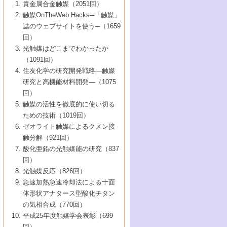
1号 なぜこの触媒が良いのか？
▼44巻（2002年）
貴金属合金触媒（2051回）
5号 若手会員による触媒研究の未来展望1：
8号 高機能化ポリオレフィンに向けた重合
5号 こんな物質，あんな物質―新たな触媒
7号 持続可能社会実現のための触媒および
5号 水素製造・貯蔵のための触媒技術の新
4号 水分解用光触媒材料
3号 特殊エネルギー場の触媒反応
触媒OnTheWeb Hacks─「触媒」
企業編
2号 第91回触媒討論会
触媒の最近の進展
1号 高次制御された触媒の化学
▼43巻（2001年）
の可能性―
触媒関連技術
しい展開
誌のウェブサイトを使う─（1659
5号 時間分解分光の進歩と応用
4号 生体内における金属の触媒作用
6号 第102回触媒討論会
3号 最近の自動車排ガス処理技術
2号 第89回触媒討論会
1号 グリーンケミストリーと触媒
▼42巻（2000年）
6号 第100回触媒討論会
8号 未来を拓く金属錯体
回）
6号 第98回触媒討論会
6号 第96回触媒討論会
5号 ファインケミカルズの展開に寄与する
7号 触媒・化学反応における計算化学の進
4号 触媒研究の現状と将来─第90回触媒討論
3号 触媒を利用した電気化学の新展開
2号 第87回触媒討論会特集号
1号 触媒反応工学の明日を拓く
▼41巻（1999年）
7号 『結晶の化学』を活かした触媒研究
光触媒はどこまでわかったか
7号 基礎化学品製造の触媒技術
触媒
歩
会Aから
7号 未来型金属錯体触媒開発への展望
4号 ナノ材料の調製と機能化
（1091回）
3号 生体触媒とバイオプロセス
2号 第85回触媒討論会
8号 イオン液体の応用
1号 孔、穴、あな?-特異な空間とその利用-
▼40巻（1998年）
8号 多機能型リアクター
6号 第94回触媒討論会
8号 若手研究者による触媒研究の未来展望
5号 基礎化学品製造の触媒技術
8号 超臨界流体を用いた化学プロセスの新
住友化学の研究開発戦略―触媒
5号 こんな触媒が欲しい
4号 水素製造・利用の触媒化学
3号 反応ダイナミクス
2号 第83回触媒討論会
1号 創立40周年記念・触媒化学この10年の
▼39巻（1997年）
2：大学・研究所編
展開
研究と高機能材料開発―（1075
7号 サブナノレベルでみた新しい表面現象
6号 第92回触媒討論会
6号 第90回触媒討論会
5号 触媒研究における新しい切り口：コン
進展と21世紀への提言/創立40周年記念・触
4号 超臨界流体の触媒反応への応用
3号 均一系触媒反応最前線
1号 均一系と不均一系触媒反応-その特徴と
回）
▼38巻（1996年）
8号 オレフィン重合触媒の新たな展
7号 基礎化学品製造の触媒技術
ビナトリアルケミストリー
媒学会この10年の歩みとこれから/創立40周
7号 触媒研究と学術雑誌/情報
5号 触媒のおもしろさをどのように伝える
接点
触媒の活性を徹底的に使い切る
4号 実用炭素材料の新展開
1号 触媒の構造と触媒作用/C1化学を中心と
▼37巻（1995年）
年記念・記録は語る
8号 資源の循環と触媒技術
6号 第88回触媒討論会特集号
か
ための技術（1019回）
8号 若い世代からみた触媒化学の現状と未
2号 第79回触媒討論会
5号 研究の方法論を考える
する21世紀への触媒
1号 ファインケミカルズと固体触媒
▼36巻（1994年）
2号 第81回触媒討論会
ゼオライト触媒によるクメン接
来
7号 企業における触媒研究のブレークスル
6号 第86回触媒討論会
3号 最新NO除去触媒の実用化研究
6号 第84回触媒討論会
2号 第77回触媒討論会
2号 第75回触媒討論会
触分解（921回）
1号 電気化学と触媒
▼35巻（1993年）
ー
3号 計算機触媒化学へのさそい
7号 水素化精製触媒の新しい展開
4号 新しい反応場を目指した触媒調製
7号 機能性金属材料と触媒
3号 オリンピックメダル:金・銀・銅はどん
酸化亜鉛の光触媒能の研究（837
3号 希土類を利用した触媒
2号 第73回触媒討論会
8号 この材料を触媒として使ってみません
4号 触媒劣化の制御と予測
1号 工業触媒開発マニュアル―探索から工
▼34巻（1992年）
8号 新しい反応性と機能性を目指した金属
な触媒作用を示すか
回）
5号 反応・分離技術の新しい展開
8号 触媒研究へのNMRの応用と展望
か？
業化まで
4号 触媒とリサイクル
3号 C4化学の展開
5号 最新の実用プロセスと触媒
クラスタ-化学
1号 インパクトを与えたこの研究
▼33巻（1991年）
光触媒反応（826回）
4号 触媒作用における機能の複合化
6号 第80回触媒討論会
2号 第71回触媒討論会
5号 エネルギー変換触媒
4号 《通常号》
6号 第82回触媒討論会
急速加熱急速冷却法による十面
2号 第69回触媒討論会
1号 触媒プロセス開発マニュアル―探索か
▼32巻（1990年）
5号 未来を拓け！若手研究者
7号 無機―有機ハイブリッド材料の新展開
3号 研究開発のうらおもて―着想と展開
体形状アナタース型酸化チタン
6号 第76回触媒討論会
5号 《通常号》
ら工業化まで，知っておきたいこと PartII
7号 ナノ構造体の化学
3号 ケミカルズ合成触媒―新しい展開と応
1号 21世紀に向けて触媒研究の飛躍をめざ
▼31巻（1989年）
6号 第78回触媒討論会
8号 AFMでみる世界
の気相合成（770回）
4号 触媒劣化と寿命の予測
7号 表面吸着相の新しい展開
用
6号 第74回触媒討論会
2号 第67回触媒討論会
8号 あの反応は今
す―触媒化学の裾野を広げよう
1号 情報科学と反応設計・材料設計
▼30巻（1988年）
7号 ダイナミックな領域への触媒研究の展
平成25年度触媒学会表彰（699
5号 環境に優しい触媒
8号 マイクロポーラス・クリスタル触媒の
4号 触媒調製の科学と技術の最前線
7号 半導体光触媒の基礎と広がり
3号 光触媒
2号 第65回触媒討論会
開/C1化学を中心とする21世紀への触媒
回）