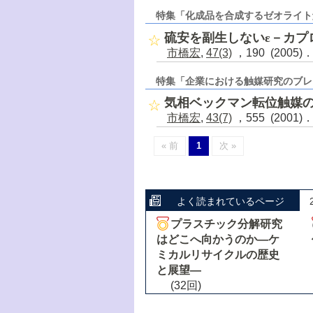
特集「化成品を合成するゼオライト
硫安を副生しないε－カプ
市橋宏
,
47(3)
，190 (2005)
特集「企業における触媒研究のブレ
気相ベックマン転位触媒
市橋宏
,
43(7)
，555 (2001)
« 前
1
次 »
よく読まれているページ
プラスチック分解研究
はどこへ向かうのか―ケ
ミカルリサイクルの歴史
と展望―
(32回)