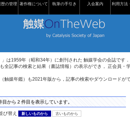
履歴の管理
著作権について
執筆の手引き
入会案内
利用方法・
talysis）」は1959年（昭和34年）に創刊された 触媒学会の会誌です．
も全記事の検索と結果（書誌情報）の表示ができ， 正会員・
（触媒年鑑）も2021年版から，記事の検索やダウンロードが
 件目から 2 件目を表示しています。
び替え
新しいものから
古いものから