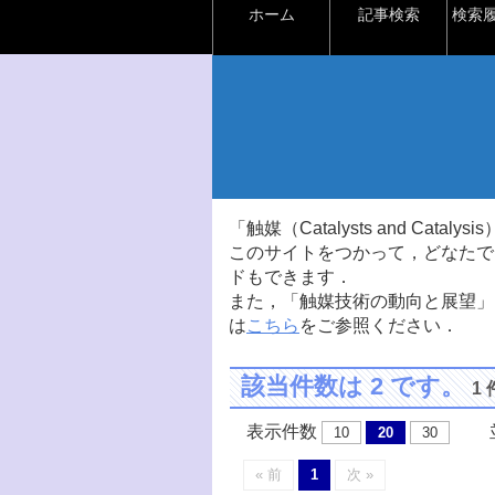
ホーム
記事検索
検索
「触媒（Catalysts and Ca
このサイトをつかって，どなたで
ドもできます．
また，「触媒技術の動向と展望」
は
こちら
をご参照ください．
該当件数は 2 です。
1
表示件数
並
10
20
30
« 前
1
次 »