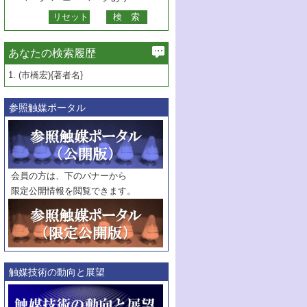
あなたの検索履歴
1.
(市橋宏){著者名}
参照触媒ポータル
会員の方は、下のバナーから
限定公開情報を閲覧できます。
触媒技術の動向と展望