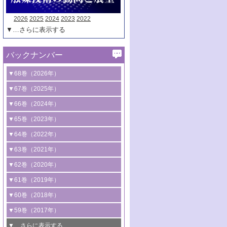
2026
2025
2024
2023
2022
▼…さらに表示する
バックナンバー
▼68巻（2026年）
1号 過酸化水素合成に関する研究動向
▼67巻（2025年）
2号 コンピューター技術により加速する
1号 CO
水素化によるグリーン燃料/グリ
▼66巻（2024年）
2
触媒開発
ーンケミカル製造
1号 低次元ナノ構造を有する触媒材料
▼65巻（2023年）
3号 有機分子変換やCO
資源化のための
2
2号 水素製造のための水分解技術に関す
2号 規制反応場を活用した固体触媒研究
1号 炭素が関わる触媒機能
▼64巻（2022年）
光触媒に関する最近の研究
る最近の研究
の新展開
2号 プラスチックケミカルリサイクルの
1号 合成ガス製造とCOを用いるケミカル
▼63巻（2021年）
B号 第137回触媒討論会（2026年）
3号 オレフィン系樹脂の精密合成に関す
3号 未踏分子変換を目指した酸化触媒プ
ための触媒技術
ズ合成の最新動向
1号 金触媒の新展開
▼62巻（2020年）
る最新技術
ロセスの最前線
3号 非酸化物系金属化合物を基盤とした
2号 化学品合成のための合金触媒開発
2号 ペロブスカイト
1号 触媒設計を拓く欠陥構造のキャラク
▼61巻（2019年）
4号 アルコール類の効率的変換を実現す
4号 シンクロトロン放射光および中性子
触媒材料の開発
3号 CO
の排出削減および有効活用のた
タリゼーション
2
3号 特殊反応場を利用した触媒的分子変
る非貴金属触媒の研究動向
線を利用した触媒解析技術の最先端
1号 物質移動制御に着目した触媒プロセ
▼60巻（2018年）
4号 格子酸素・格子酸素欠陥を利用した
めの触媒技術
換反応
2号 機能化学品製造に資するクリーンな
ス開発
5号 ゼオライトの合成と応用における研
5号 単原子触媒
触媒反応
1号 固体酸触媒の最新の研究動向
▼59巻（2017年）
触媒的酸化反応
4号 若手による情報発信企画～とびたて
4号 多孔質材料を用いた触媒の新展開
究動向
2号 CO
フリー水素サプライチェーンに
2
6号 参照触媒委員会からのお知らせ
5号 生体触媒によるエネルギー変換反応
2号 二酸化炭素からの有用化学品合成
1号 いたるところに，触媒
▼…さらに表示する