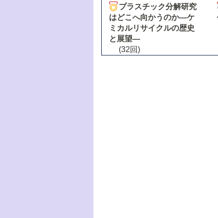
プラスチック分解研究
はどこへ向かうのか―ケ
ミカルリサイクルの歴史
と展望―
(32回)