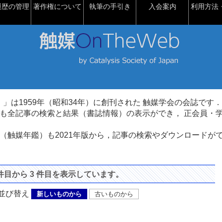
履歴の管理
著作権について
執筆の手引き
入会案内
利用方法・
talysis）」は1959年（昭和34年）に創刊された 触媒学会の会誌です．
も全記事の検索と結果（書誌情報）の表示ができ， 正会員・
（触媒年鑑）も2021年版から，記事の検索やダウンロードが
 件目から 3 件目を表示しています。
び替え
新しいものから
古いものから