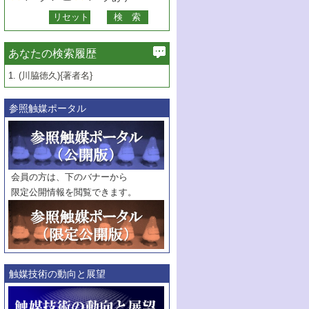
あなたの検索履歴
1.
(川脇徳久){著者名}
参照触媒ポータル
会員の方は、下のバナーから
限定公開情報を閲覧できます。
触媒技術の動向と展望