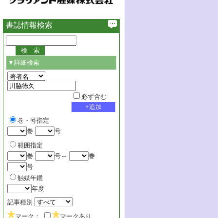
書誌情報検索
▼詳細検索
必ず含む
巻・号指定
巻
号
範囲指定
巻
号～
巻
号
触媒年鑑
年度
記事種別
マーク：
マークあり