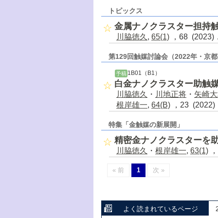
トピックス
金属ナノクラスター担持
川脇徳久
,
65(1)
，68 (2023
第129回触媒討論会（2022年・
1B01（B1）
予稿
白金ナノクラスター助触
川脇徳久
・
川地正将
・
矢崎大
根岸雄一
,
64(B)
，23 (2022
特集「金触媒の新展開」
精密金ナノクラスターを
川脇徳久
・
根岸雄一
,
63(1)
，
« 前
1
次 »
よく読まれているページ