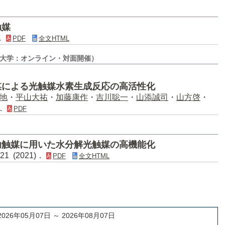
触媒
)．
PDF
全文HTML
京都大学：オンライン・対面開催）
媒による光触媒水素生成反応の高活性化
地
・
平山大祐
・
加藤康作
・
吉川聡一
・
山添誠司
・
山方啓
・
)．
PDF
助触媒に用いた水分解光触媒の高機能化
21 (2021)．
PDF
全文HTML
2026年05月07日 ～ 2026年08月07日