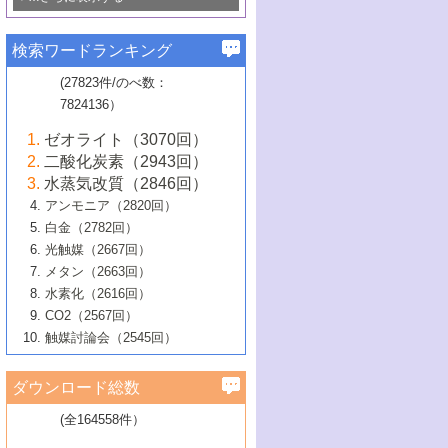
若き触媒の研究者たち～（1）
3号 水処理のための触媒化学
5号 情報学的手法を用いた触媒開発
6号 ヘテロ接合界面
関わる触媒開発動向
B号 第133回触媒討論会（2023年）
6号 窒素とリンの循環のための触媒・機
3号 ナノ粒子・クラスター触媒の最前線
2号 機能性材料の局所構造解析のための
5号 若手による情報発信企画～とびたて
▼58巻（2016年）
4号 光触媒を用いた水分解の最新の研究
6号 カーボンニュートラルに向けた電解
B号 第135回触媒討論会（2025年）
3号 精密高分子合成に関する最近の研究
能性材料
最先端技術
検索ワードランキング
4号 60周年記念企画
若き触媒の研究者たち～（2）
動向
技術
1号 ユニークな構造の高分子を生み出す触
▼57巻（2015年）
動向
B号 第131回触媒討論会（2023年）
3号 無機分離膜材料の開発と触媒反応プ
5号 進化するゼオライト合成技術
6号 石油のノーブル・ユースを志向した
媒技術
(27823件/のべ数：
5号 次世代の触媒プロセスを支えるマイ
B号 第127回触媒討論会（2021年・オン
1号 水素キャリアにかかわる触媒技術の新
4号 バイオマス化成品製造のための触媒
▼56巻（2014年）
ロセスへの適用
触媒技術
7824136）
クロ波
6号 非貴金属系触媒における電気化学的
ライン開催(Zoom)のみ）
2号 リグニンからの化成品製造に向けた触
展開
技術
1号 特殊環境場を利用した材料合成
▼55巻（2013年）
4号 触媒研究における計算科学の利用
酸素還元反応
B号 第129回触媒討論会（2022年・京都
媒技術
6号 メタン転換技術の最新動向
ゼオライト（3070回）
2号 石油精製用触媒の最近の進展
5号 固体触媒による含窒素有機化合物変
2号 光触媒反応機構に関する最新の研究動
1号 高耐久性燃料電池システム用触媒にお
大学：オンライン・対面開催）
▼54巻（2012年）
5号 水素のふるまいを解き明かす最先端
B号 第121回触媒討論会（2018年・東京
3号 触媒研究の最先端～とびたて若き研究
二酸化炭素（2943回）
B号 第125回触媒討論会（2020年・工学
換の最前線
3号 固体酸化物形燃料電池（SOFC）におけ
向
ける新展開
研究
大学）
1号 規則性多孔体の利用技術における最近
▼53巻（2011年）
者たち～（1）
水蒸気改質（2846回）
院大学）
るアノード触媒上での燃料直接改質技術
6号 貴金属使用量低減に向けた自動車排
3号 固体高分子形燃料電池カソード触媒の
2号 リビングラジカル重合の最近の動向
6号 低級アルカンの有効利用のための触
の進歩
アンモニア（2820回）
4号 触媒研究の最先端～とびたて若き研究
1号 金属学から見る合金触媒の新展開
▼52巻（2010年）
ガス浄化触媒の開発
4号 コアシェル構造の制御による触媒機能
開発動向
媒技術
白金（2782回）
3号 天然ガスの化学工業的展開に関する触
2号 第109回触媒討論会
者たち～（2）
2号 第107回触媒討論会
の向上
1号 触媒の劣化対策と長寿命触媒開発
B号 第123回触媒討論会（2019年・大阪
▼51巻（2009年）
4号 人工光合成に向けた近年のアプローチ
光触媒（2667回）
媒技術
B号 第119回触媒討論会（2017年・首都
3号 貴金属低減技術の最新動向
5号 触媒研究の最先端～とびたて若き研究
市立大学）
3号 触媒のその場観察法の進歩（１）
5号 工業触媒およびその周辺技術の最近の
2号 第105回触媒討論会
1号 炭素材料－熱い注目を集める材料－
▼50巻（2008年）
メタン（2663回）
大学東京）
5号 未利用熱エネルギーの有効活用に貢献
4号 貴金属触媒の精密構造制御とその活用
者たち～（3）
4号 貴金属代替技術の最新動向
進歩
水素化（2616回）
4号 触媒のその場観察法の進歩（２）
3号 ナノ構造が拓く新機能
する触媒技術
2号 第103回触媒討論会
1号 触媒化学と学会のこの10年，半世紀，
▼49巻（2007年）
5号 バイオマス化成品製造のための固体触
6号 イオニクス材料と燃料電池・電解合成
5号 光触媒による物質変換反応の新展開
CO2（2567回）
6号 ナノシート
5号 不活性結合の触媒的活性化による有機
そして未来
4号 活性サイトおよびその環境の精密な設
6号 ポリオキソメタレート
3号 環境浄化用光触媒の現状と課題
媒の開発
1号 含フッ素化合物の合成と触媒
▼48巻（2006年）
の最新の研究動向
触媒討論会（2545回）
6号 グラフェン
合成
B号 第115回触媒討論会（2015年・成蹊大
計による触媒の高機能化
2号 第101回触媒討論会
B号 第113回触媒討論会（2014年・ロワジ
4号 水素社会の実現に向けた水素製造・貯
6号 ナノ空間─吸着状態解析から新機能開拓
2号 第99回触媒討論会
B号 第117回触媒討論会（2016年・大阪府
1号 固体酸触媒の最近の進歩
▼47巻（2005年）
学）
7号 水素を利用する化成品合成の新潮流
6号 新しい固体酸触媒技術
5号 触媒を有効に使うための技術
ールホテル豊橋）
蔵技術の進歩
まで─
3号 メソポーラス物質の新展開
立大学）
3号 実用的ファインケミカル合成プロセス
ダウンロード総数
2号 第97回触媒討論会
1号 最近の触媒担体とその効果
▼46巻（2004年）
7号 ゼオライト合成における最近の進歩
6号 第106回触媒討論会
5号 CO
が関わる触媒・材料
B号 第111回触媒討論会（2013年・関西大
4号 錯体を利用したユニークな表面構造の
を実現する触媒
2
3号 リビング重合触媒の最近の展開
2号 第95回触媒討論会
(全164558件）
1号 部分酸化反応触媒の最前線
▼45巻（2003年）
学）
構築と機能
7号 有機分子触媒による精密有機合成
4号 バイオマス活用のための技術開発
6号 第104回触媒討論会
4号 今後の液体燃料を支える触媒技術
3号 化成品を合成するゼオライト触媒
2号 第93回触媒討論会