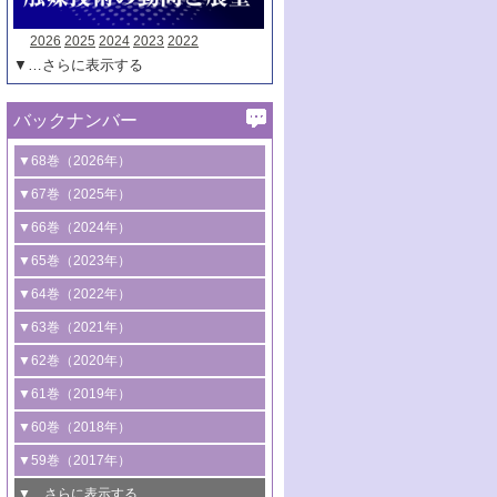
2026
2025
2024
2023
2022
▼…さらに表示する
バックナンバー
▼68巻（2026年）
1号 過酸化水素合成に関する研究動向
▼67巻（2025年）
2号 コンピューター技術により加速する
1号 CO
水素化によるグリーン燃料/グリ
▼66巻（2024年）
2
触媒開発
ーンケミカル製造
1号 低次元ナノ構造を有する触媒材料
▼65巻（2023年）
3号 有機分子変換やCO
資源化のための
2
2号 水素製造のための水分解技術に関す
2号 規制反応場を活用した固体触媒研究
1号 炭素が関わる触媒機能
▼64巻（2022年）
光触媒に関する最近の研究
る最近の研究
の新展開
2号 プラスチックケミカルリサイクルの
1号 合成ガス製造とCOを用いるケミカル
▼63巻（2021年）
B号 第137回触媒討論会（2026年）
3号 オレフィン系樹脂の精密合成に関す
3号 未踏分子変換を目指した酸化触媒プ
ための触媒技術
ズ合成の最新動向
1号 金触媒の新展開
▼62巻（2020年）
る最新技術
ロセスの最前線
3号 非酸化物系金属化合物を基盤とした
2号 化学品合成のための合金触媒開発
2号 ペロブスカイト
1号 触媒設計を拓く欠陥構造のキャラク
▼61巻（2019年）
4号 アルコール類の効率的変換を実現す
4号 シンクロトロン放射光および中性子
触媒材料の開発
3号 CO
の排出削減および有効活用のた
タリゼーション
2
3号 特殊反応場を利用した触媒的分子変
る非貴金属触媒の研究動向
線を利用した触媒解析技術の最先端
1号 物質移動制御に着目した触媒プロセ
▼60巻（2018年）
4号 格子酸素・格子酸素欠陥を利用した
めの触媒技術
換反応
2号 機能化学品製造に資するクリーンな
ス開発
5号 ゼオライトの合成と応用における研
5号 単原子触媒
触媒反応
1号 固体酸触媒の最新の研究動向
▼59巻（2017年）
触媒的酸化反応
4号 若手による情報発信企画～とびたて
4号 多孔質材料を用いた触媒の新展開
究動向
2号 CO
フリー水素サプライチェーンに
2
6号 参照触媒委員会からのお知らせ
5号 生体触媒によるエネルギー変換反応
2号 二酸化炭素からの有用化学品合成
1号 いたるところに，触媒
▼…さらに表示する