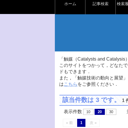
ホーム
記事検索
検索
「触媒（Catalysts and Ca
このサイトをつかって，どなたで
ドもできます．
また，「触媒技術の動向と展望」
は
こちら
をご参照ください．
該当件数は 3 です。
1
表示件数
並
10
20
30
« 前
1
次 »