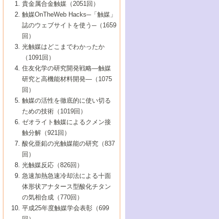
1号 なぜこの触媒が良いのか？
▼44巻（2002年）
貴金属合金触媒（2051回）
5号 若手会員による触媒研究の未来展望1：
8号 高機能化ポリオレフィンに向けた重合
5号 こんな物質，あんな物質―新たな触媒
7号 持続可能社会実現のための触媒および
5号 水素製造・貯蔵のための触媒技術の新
4号 水分解用光触媒材料
3号 特殊エネルギー場の触媒反応
触媒OnTheWeb Hacks─「触媒」
企業編
2号 第91回触媒討論会
触媒の最近の進展
1号 高次制御された触媒の化学
▼43巻（2001年）
の可能性―
触媒関連技術
しい展開
誌のウェブサイトを使う─（1659
5号 時間分解分光の進歩と応用
4号 生体内における金属の触媒作用
6号 第102回触媒討論会
3号 最近の自動車排ガス処理技術
2号 第89回触媒討論会
1号 グリーンケミストリーと触媒
▼42巻（2000年）
6号 第100回触媒討論会
8号 未来を拓く金属錯体
回）
6号 第98回触媒討論会
6号 第96回触媒討論会
5号 ファインケミカルズの展開に寄与する
7号 触媒・化学反応における計算化学の進
4号 触媒研究の現状と将来─第90回触媒討論
3号 触媒を利用した電気化学の新展開
2号 第87回触媒討論会特集号
1号 触媒反応工学の明日を拓く
▼41巻（1999年）
7号 『結晶の化学』を活かした触媒研究
光触媒はどこまでわかったか
7号 基礎化学品製造の触媒技術
触媒
歩
会Aから
7号 未来型金属錯体触媒開発への展望
4号 ナノ材料の調製と機能化
（1091回）
3号 生体触媒とバイオプロセス
2号 第85回触媒討論会
8号 イオン液体の応用
1号 孔、穴、あな?-特異な空間とその利用-
▼40巻（1998年）
8号 多機能型リアクター
6号 第94回触媒討論会
8号 若手研究者による触媒研究の未来展望
5号 基礎化学品製造の触媒技術
8号 超臨界流体を用いた化学プロセスの新
住友化学の研究開発戦略―触媒
5号 こんな触媒が欲しい
4号 水素製造・利用の触媒化学
3号 反応ダイナミクス
2号 第83回触媒討論会
1号 創立40周年記念・触媒化学この10年の
▼39巻（1997年）
2：大学・研究所編
展開
研究と高機能材料開発―（1075
7号 サブナノレベルでみた新しい表面現象
6号 第92回触媒討論会
6号 第90回触媒討論会
5号 触媒研究における新しい切り口：コン
進展と21世紀への提言/創立40周年記念・触
4号 超臨界流体の触媒反応への応用
3号 均一系触媒反応最前線
1号 均一系と不均一系触媒反応-その特徴と
回）
▼38巻（1996年）
8号 オレフィン重合触媒の新たな展
7号 基礎化学品製造の触媒技術
ビナトリアルケミストリー
媒学会この10年の歩みとこれから/創立40周
7号 触媒研究と学術雑誌/情報
5号 触媒のおもしろさをどのように伝える
接点
触媒の活性を徹底的に使い切る
4号 実用炭素材料の新展開
1号 触媒の構造と触媒作用/C1化学を中心と
▼37巻（1995年）
年記念・記録は語る
8号 資源の循環と触媒技術
6号 第88回触媒討論会特集号
か
ための技術（1019回）
8号 若い世代からみた触媒化学の現状と未
2号 第79回触媒討論会
5号 研究の方法論を考える
する21世紀への触媒
1号 ファインケミカルズと固体触媒
▼36巻（1994年）
2号 第81回触媒討論会
ゼオライト触媒によるクメン接
来
7号 企業における触媒研究のブレークスル
6号 第86回触媒討論会
3号 最新NO除去触媒の実用化研究
6号 第84回触媒討論会
2号 第77回触媒討論会
2号 第75回触媒討論会
触分解（921回）
1号 電気化学と触媒
▼35巻（1993年）
ー
3号 計算機触媒化学へのさそい
7号 水素化精製触媒の新しい展開
4号 新しい反応場を目指した触媒調製
7号 機能性金属材料と触媒
3号 オリンピックメダル:金・銀・銅はどん
酸化亜鉛の光触媒能の研究（837
3号 希土類を利用した触媒
2号 第73回触媒討論会
8号 この材料を触媒として使ってみません
4号 触媒劣化の制御と予測
1号 工業触媒開発マニュアル―探索から工
▼34巻（1992年）
8号 新しい反応性と機能性を目指した金属
な触媒作用を示すか
回）
5号 反応・分離技術の新しい展開
8号 触媒研究へのNMRの応用と展望
か？
業化まで
4号 触媒とリサイクル
3号 C4化学の展開
5号 最新の実用プロセスと触媒
クラスタ-化学
1号 インパクトを与えたこの研究
▼33巻（1991年）
光触媒反応（826回）
4号 触媒作用における機能の複合化
6号 第80回触媒討論会
2号 第71回触媒討論会
5号 エネルギー変換触媒
4号 《通常号》
6号 第82回触媒討論会
急速加熱急速冷却法による十面
2号 第69回触媒討論会
1号 触媒プロセス開発マニュアル―探索か
▼32巻（1990年）
5号 未来を拓け！若手研究者
7号 無機―有機ハイブリッド材料の新展開
3号 研究開発のうらおもて―着想と展開
体形状アナタース型酸化チタン
6号 第76回触媒討論会
5号 《通常号》
ら工業化まで，知っておきたいこと PartII
7号 ナノ構造体の化学
3号 ケミカルズ合成触媒―新しい展開と応
1号 21世紀に向けて触媒研究の飛躍をめざ
▼31巻（1989年）
6号 第78回触媒討論会
8号 AFMでみる世界
の気相合成（770回）
4号 触媒劣化と寿命の予測
7号 表面吸着相の新しい展開
用
6号 第74回触媒討論会
2号 第67回触媒討論会
8号 あの反応は今
す―触媒化学の裾野を広げよう
1号 情報科学と反応設計・材料設計
▼30巻（1988年）
7号 ダイナミックな領域への触媒研究の展
平成25年度触媒学会表彰（699
5号 環境に優しい触媒
8号 マイクロポーラス・クリスタル触媒の
4号 触媒調製の科学と技術の最前線
7号 半導体光触媒の基礎と広がり
3号 光触媒
2号 第65回触媒討論会
開/C1化学を中心とする21世紀への触媒
回）