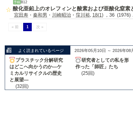
B12
予稿
酸化亜鉛上のオレフィンと酸素および亜酸化窒素
宮田寿
・
秦和男
・
川崎昭治
・
窪川裕
,
18(1)
，36 (1976
« 前
1
次 »
よく読まれているページ
2026年05月10日 ～ 2026年08
プラスチック分解研究
研究者としての私を形
はどこへ向かうのか―ケ
作った「師匠」たち
ミカルリサイクルの歴史
(25回)
と展望―
(32回)