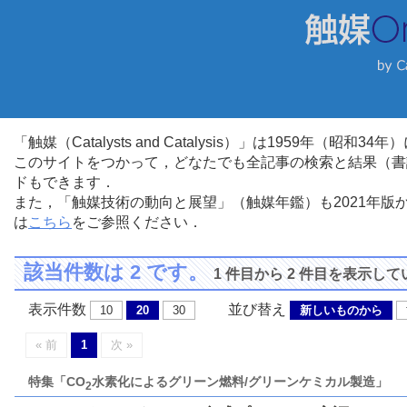
「触媒（Catalysts and Catalysis）」は1959年（昭
このサイトをつかって，どなたでも全記事の検索と結果（書
ドもできます．
また，「触媒技術の動向と展望」（触媒年鑑）も2021年
は
こちら
をご参照ください．
該当件数は 2 です。
1 件目から 2 件目を表示し
表示件数
並び替え
10
20
30
新しいものから
« 前
1
次 »
特集「CO
水素化によるグリーン燃料/グリーンケミカル製造」
2