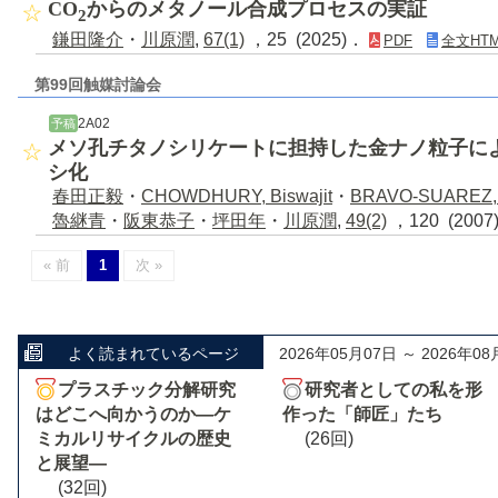
CO
からのメタノール合成プロセスの実証
2
鎌田隆介
・
川原潤
,
67(1)
，25 (2025)．
PDF
全文HTM
第99回触媒討論会
2A02
予稿
メソ孔チタノシリケートに担持した金ナノ粒子に
シ化
春田正毅
・
CHOWDHURY, Biswajit
・
BRAVO-SUAREZ, 
魯継青
・
阪東恭子
・
坪田年
・
川原潤
,
49(2)
，120 (200
« 前
1
次 »
よく読まれているページ
2026年05月07日 ～ 2026年08
プラスチック分解研究
研究者としての私を形
はどこへ向かうのか―ケ
作った「師匠」たち
ミカルリサイクルの歴史
(26回)
と展望―
(32回)