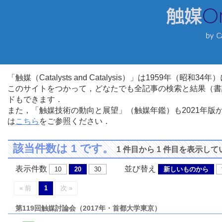
「触媒（Catalysts and Catalysis）」は1959年（昭
このサイトをつかって，どなたでも全記事の検索と結果（書
ドもできます．
また，「触媒技術の動向と展望」（触媒年鑑）も2021年
は
こちら
をご参照ください．
該当件数は 1 です。
1 件目から 1 件目を表示し
表示件数
並び替え
10
20
30
新しいものから
« 前
1
次 »
第119回触媒討論会（2017年・首都大学東京）