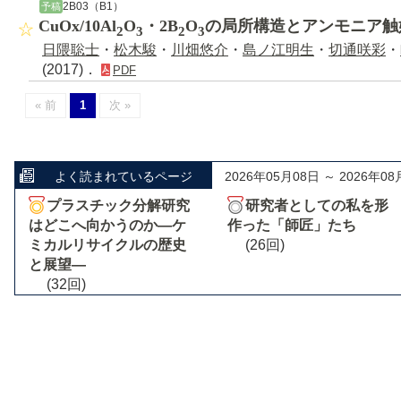
2B03（B1）
予稿
CuOx/10Al
O
・2B
O
の局所構造とアンモニア触
2
3
2
3
日隈聡士
・
松木駿
・
川畑悠介
・
島ノ江明生
・
切通咲彩
・
(2017)．
PDF
« 前
1
次 »
よく読まれているページ
2026年05月08日 ～ 2026年08
プラスチック分解研究
研究者としての私を形
はどこへ向かうのか―ケ
作った「師匠」たち
ミカルリサイクルの歴史
(26回)
と展望―
(32回)