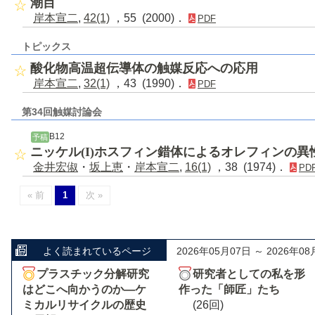
潮目
岸本宣二
,
42(1)
，55 (2000)．
PDF
トピックス
酸化物高温超伝導体の触媒反応への応用
岸本宣二
,
32(1)
，43 (1990)．
PDF
第34回触媒討論会
B12
予稿
ニッケル(I)ホスフィン錯体によるオレフィンの
金井宏俶
・
坂上恵
・
岸本宣二
,
16(1)
，38 (1974)．
PD
« 前
1
次 »
よく読まれているページ
2026年05月07日 ～ 2026年08
プラスチック分解研究
研究者としての私を形
はどこへ向かうのか―ケ
作った「師匠」たち
ミカルリサイクルの歴史
(26回)