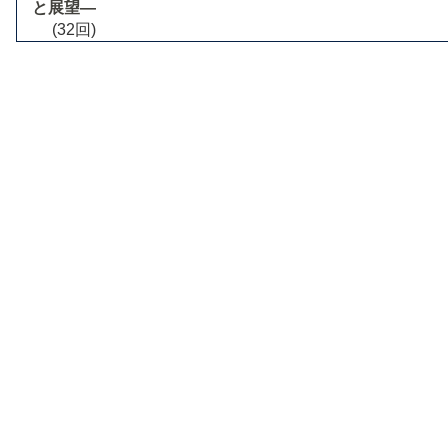
と展望―
(32回)