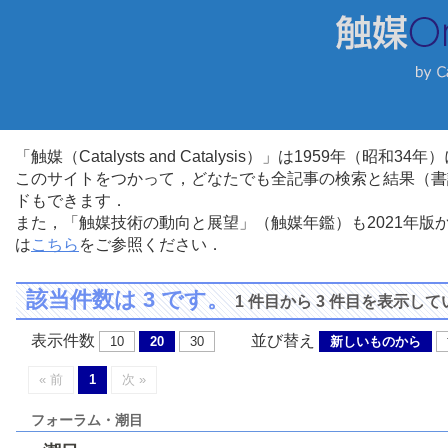
「触媒（Catalysts and Catalysis）」は1959年（昭
このサイトをつかって，どなたでも全記事の検索と結果（書
ドもできます．
また，「触媒技術の動向と展望」（触媒年鑑）も2021年
は
こちら
をご参照ください．
該当件数は 3 です。
1 件目から 3 件目を表示し
表示件数
並び替え
10
20
30
新しいものから
« 前
1
次 »
フォーラム・潮目