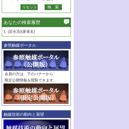
あなたの検索履歴
1.
(岩永浩){著者名}
参照触媒ポータル
会員の方は、下のバナーから
限定公開情報を閲覧できます。
触媒技術の動向と展望