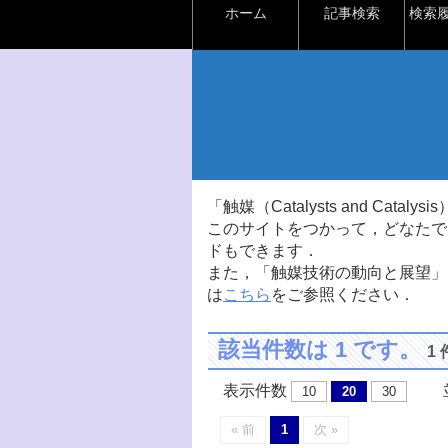
ホーム
記事検索
検索
「触媒（Catalysts and Ca
このサイトをつかって，どなたで
ドもできます．
また，「触媒技術の動向と展望」
は
こちら
をご参照ください．
該当件数は 1 です。
1
表示件数
並
10
20
30
« 前
1
次 »