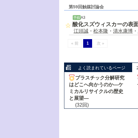
第59回触媒討論会
A3
予稿
酸化スズウィスカーの表
江頭誠
・
松本隆
・
清水康博
・
« 前
1
次 »
よく読まれているページ
プラスチック分解研究
はどこへ向かうのか―ケ
ミカルリサイクルの歴史
と展望―
(32回)