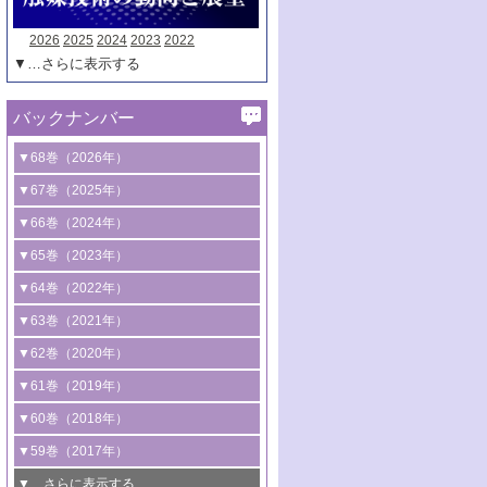
2026
2025
2024
2023
2022
▼…さらに表示する
バックナンバー
▼68巻（2026年）
1号 過酸化水素合成に関する研究動向
▼67巻（2025年）
2号 コンピューター技術により加速する
1号 CO
水素化によるグリーン燃料/グリ
▼66巻（2024年）
2
触媒開発
ーンケミカル製造
1号 低次元ナノ構造を有する触媒材料
▼65巻（2023年）
3号 有機分子変換やCO
資源化のための
2
2号 水素製造のための水分解技術に関す
2号 規制反応場を活用した固体触媒研究
1号 炭素が関わる触媒機能
▼64巻（2022年）
光触媒に関する最近の研究
る最近の研究
の新展開
2号 プラスチックケミカルリサイクルの
1号 合成ガス製造とCOを用いるケミカル
▼63巻（2021年）
B号 第137回触媒討論会（2026年）
3号 オレフィン系樹脂の精密合成に関す
3号 未踏分子変換を目指した酸化触媒プ
ための触媒技術
ズ合成の最新動向
1号 金触媒の新展開
▼62巻（2020年）
る最新技術
ロセスの最前線
3号 非酸化物系金属化合物を基盤とした
2号 化学品合成のための合金触媒開発
2号 ペロブスカイト
1号 触媒設計を拓く欠陥構造のキャラク
▼61巻（2019年）
4号 アルコール類の効率的変換を実現す
4号 シンクロトロン放射光および中性子
触媒材料の開発
3号 CO
の排出削減および有効活用のた
タリゼーション
2
3号 特殊反応場を利用した触媒的分子変
る非貴金属触媒の研究動向
線を利用した触媒解析技術の最先端
1号 物質移動制御に着目した触媒プロセ
▼60巻（2018年）
4号 格子酸素・格子酸素欠陥を利用した
めの触媒技術
換反応
2号 機能化学品製造に資するクリーンな
ス開発
5号 ゼオライトの合成と応用における研
5号 単原子触媒
触媒反応
1号 固体酸触媒の最新の研究動向
▼59巻（2017年）
触媒的酸化反応
4号 若手による情報発信企画～とびたて
4号 多孔質材料を用いた触媒の新展開
究動向
2号 CO
フリー水素サプライチェーンに
2
6号 参照触媒委員会からのお知らせ
5号 生体触媒によるエネルギー変換反応
2号 二酸化炭素からの有用化学品合成
1号 いたるところに，触媒
▼…さらに表示する