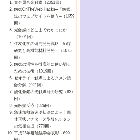
1号 なぜこの触媒が良いのか？
▼44巻（2002年）
貴金属合金触媒（2051回）
5号 若手会員による触媒研究の未来展望1：
8号 高機能化ポリオレフィンに向けた重合
5号 こんな物質，あんな物質―新たな触媒
7号 持続可能社会実現のための触媒および
5号 水素製造・貯蔵のための触媒技術の新
4号 水分解用光触媒材料
3号 特殊エネルギー場の触媒反応
触媒OnTheWeb Hacks─「触媒」
企業編
2号 第91回触媒討論会
触媒の最近の進展
1号 高次制御された触媒の化学
▼43巻（2001年）
の可能性―
触媒関連技術
しい展開
誌のウェブサイトを使う─（1659
5号 時間分解分光の進歩と応用
4号 生体内における金属の触媒作用
6号 第102回触媒討論会
3号 最近の自動車排ガス処理技術
2号 第89回触媒討論会
1号 グリーンケミストリーと触媒
▼42巻（2000年）
6号 第100回触媒討論会
8号 未来を拓く金属錯体
回）
6号 第98回触媒討論会
6号 第96回触媒討論会
5号 ファインケミカルズの展開に寄与する
7号 触媒・化学反応における計算化学の進
4号 触媒研究の現状と将来─第90回触媒討論
3号 触媒を利用した電気化学の新展開
2号 第87回触媒討論会特集号
1号 触媒反応工学の明日を拓く
▼41巻（1999年）
7号 『結晶の化学』を活かした触媒研究
光触媒はどこまでわかったか
7号 基礎化学品製造の触媒技術
触媒
歩
会Aから
7号 未来型金属錯体触媒開発への展望
4号 ナノ材料の調製と機能化
（1091回）
3号 生体触媒とバイオプロセス
2号 第85回触媒討論会
8号 イオン液体の応用
1号 孔、穴、あな?-特異な空間とその利用-
▼40巻（1998年）
8号 多機能型リアクター
6号 第94回触媒討論会
8号 若手研究者による触媒研究の未来展望
5号 基礎化学品製造の触媒技術
8号 超臨界流体を用いた化学プロセスの新
住友化学の研究開発戦略―触媒
5号 こんな触媒が欲しい
4号 水素製造・利用の触媒化学
3号 反応ダイナミクス
2号 第83回触媒討論会
1号 創立40周年記念・触媒化学この10年の
▼39巻（1997年）
2：大学・研究所編
展開
研究と高機能材料開発―（1075
7号 サブナノレベルでみた新しい表面現象
6号 第92回触媒討論会
6号 第90回触媒討論会
5号 触媒研究における新しい切り口：コン
進展と21世紀への提言/創立40周年記念・触
4号 超臨界流体の触媒反応への応用
3号 均一系触媒反応最前線
1号 均一系と不均一系触媒反応-その特徴と
回）
▼38巻（1996年）
8号 オレフィン重合触媒の新たな展
7号 基礎化学品製造の触媒技術
ビナトリアルケミストリー
媒学会この10年の歩みとこれから/創立40周
7号 触媒研究と学術雑誌/情報
5号 触媒のおもしろさをどのように伝える
接点
触媒の活性を徹底的に使い切る
4号 実用炭素材料の新展開
1号 触媒の構造と触媒作用/C1化学を中心と
▼37巻（1995年）
年記念・記録は語る
8号 資源の循環と触媒技術
6号 第88回触媒討論会特集号
か
ための技術（1019回）
8号 若い世代からみた触媒化学の現状と未
2号 第79回触媒討論会
5号 研究の方法論を考える
する21世紀への触媒
1号 ファインケミカルズと固体触媒
▼36巻（1994年）
2号 第81回触媒討論会
ゼオライト触媒によるクメン接
来
7号 企業における触媒研究のブレークスル
6号 第86回触媒討論会
3号 最新NO除去触媒の実用化研究
6号 第84回触媒討論会
2号 第77回触媒討論会
2号 第75回触媒討論会
触分解（921回）
1号 電気化学と触媒
▼35巻（1993年）
ー
3号 計算機触媒化学へのさそい
7号 水素化精製触媒の新しい展開
4号 新しい反応場を目指した触媒調製
7号 機能性金属材料と触媒
3号 オリンピックメダル:金・銀・銅はどん
酸化亜鉛の光触媒能の研究（837
3号 希土類を利用した触媒
2号 第73回触媒討論会
8号 この材料を触媒として使ってみません
4号 触媒劣化の制御と予測
1号 工業触媒開発マニュアル―探索から工
▼34巻（1992年）
8号 新しい反応性と機能性を目指した金属
な触媒作用を示すか
回）
5号 反応・分離技術の新しい展開
8号 触媒研究へのNMRの応用と展望
か？
業化まで
4号 触媒とリサイクル
3号 C4化学の展開
5号 最新の実用プロセスと触媒
クラスタ-化学
1号 インパクトを与えたこの研究
▼33巻（1991年）
光触媒反応（826回）
4号 触媒作用における機能の複合化
6号 第80回触媒討論会
2号 第71回触媒討論会
5号 エネルギー変換触媒
4号 《通常号》
6号 第82回触媒討論会
急速加熱急速冷却法による十面
2号 第69回触媒討論会
1号 触媒プロセス開発マニュアル―探索か
▼32巻（1990年）
5号 未来を拓け！若手研究者
7号 無機―有機ハイブリッド材料の新展開
3号 研究開発のうらおもて―着想と展開
体形状アナタース型酸化チタン
6号 第76回触媒討論会
5号 《通常号》
ら工業化まで，知っておきたいこと PartII
7号 ナノ構造体の化学
3号 ケミカルズ合成触媒―新しい展開と応
1号 21世紀に向けて触媒研究の飛躍をめざ
▼31巻（1989年）
6号 第78回触媒討論会
8号 AFMでみる世界
の気相合成（770回）
4号 触媒劣化と寿命の予測
7号 表面吸着相の新しい展開
用
6号 第74回触媒討論会
2号 第67回触媒討論会
8号 あの反応は今
す―触媒化学の裾野を広げよう
1号 情報科学と反応設計・材料設計
▼30巻（1988年）
7号 ダイナミックな領域への触媒研究の展
平成25年度触媒学会表彰（699
5号 環境に優しい触媒
8号 マイクロポーラス・クリスタル触媒の
4号 触媒調製の科学と技術の最前線
7号 半導体光触媒の基礎と広がり
3号 光触媒
2号 第65回触媒討論会
開/C1化学を中心とする21世紀への触媒
回）