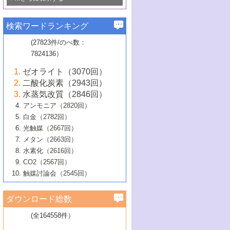
若き触媒の研究者たち～（1）
3号 水処理のための触媒化学
5号 情報学的手法を用いた触媒開発
6号 ヘテロ接合界面
関わる触媒開発動向
B号 第133回触媒討論会（2023年）
6号 窒素とリンの循環のための触媒・機
3号 ナノ粒子・クラスター触媒の最前線
2号 機能性材料の局所構造解析のための
5号 若手による情報発信企画～とびたて
▼58巻（2016年）
4号 光触媒を用いた水分解の最新の研究
6号 カーボンニュートラルに向けた電解
B号 第135回触媒討論会（2025年）
3号 精密高分子合成に関する最近の研究
能性材料
最先端技術
検索ワードランキング
4号 60周年記念企画
若き触媒の研究者たち～（2）
動向
技術
1号 ユニークな構造の高分子を生み出す触
▼57巻（2015年）
動向
B号 第131回触媒討論会（2023年）
3号 無機分離膜材料の開発と触媒反応プ
5号 進化するゼオライト合成技術
6号 石油のノーブル・ユースを志向した
媒技術
(27823件/のべ数：
5号 次世代の触媒プロセスを支えるマイ
B号 第127回触媒討論会（2021年・オン
1号 水素キャリアにかかわる触媒技術の新
4号 バイオマス化成品製造のための触媒
▼56巻（2014年）
ロセスへの適用
触媒技術
7824136）
クロ波
6号 非貴金属系触媒における電気化学的
ライン開催(Zoom)のみ）
2号 リグニンからの化成品製造に向けた触
展開
技術
1号 特殊環境場を利用した材料合成
▼55巻（2013年）
4号 触媒研究における計算科学の利用
酸素還元反応
B号 第129回触媒討論会（2022年・京都
媒技術
6号 メタン転換技術の最新動向
ゼオライト（3070回）
2号 石油精製用触媒の最近の進展
5号 固体触媒による含窒素有機化合物変
2号 光触媒反応機構に関する最新の研究動
1号 高耐久性燃料電池システム用触媒にお
大学：オンライン・対面開催）
▼54巻（2012年）
5号 水素のふるまいを解き明かす最先端
B号 第121回触媒討論会（2018年・東京
3号 触媒研究の最先端～とびたて若き研究
二酸化炭素（2943回）
B号 第125回触媒討論会（2020年・工学
換の最前線
3号 固体酸化物形燃料電池（SOFC）におけ
向
ける新展開
研究
大学）
1号 規則性多孔体の利用技術における最近
▼53巻（2011年）
者たち～（1）
水蒸気改質（2846回）
院大学）
るアノード触媒上での燃料直接改質技術
6号 貴金属使用量低減に向けた自動車排
3号 固体高分子形燃料電池カソード触媒の
2号 リビングラジカル重合の最近の動向
6号 低級アルカンの有効利用のための触
の進歩
アンモニア（2820回）
4号 触媒研究の最先端～とびたて若き研究
1号 金属学から見る合金触媒の新展開
▼52巻（2010年）
ガス浄化触媒の開発
4号 コアシェル構造の制御による触媒機能
開発動向
媒技術
白金（2782回）
3号 天然ガスの化学工業的展開に関する触
2号 第109回触媒討論会
者たち～（2）
2号 第107回触媒討論会
の向上
1号 触媒の劣化対策と長寿命触媒開発
B号 第123回触媒討論会（2019年・大阪
▼51巻（2009年）
4号 人工光合成に向けた近年のアプローチ
光触媒（2667回）
媒技術
B号 第119回触媒討論会（2017年・首都
3号 貴金属低減技術の最新動向
5号 触媒研究の最先端～とびたて若き研究
市立大学）
3号 触媒のその場観察法の進歩（１）
5号 工業触媒およびその周辺技術の最近の
2号 第105回触媒討論会
1号 炭素材料－熱い注目を集める材料－
▼50巻（2008年）
メタン（2663回）
大学東京）
5号 未利用熱エネルギーの有効活用に貢献
4号 貴金属触媒の精密構造制御とその活用
者たち～（3）
4号 貴金属代替技術の最新動向
進歩
水素化（2616回）
4号 触媒のその場観察法の進歩（２）
3号 ナノ構造が拓く新機能
する触媒技術
2号 第103回触媒討論会
1号 触媒化学と学会のこの10年，半世紀，
▼49巻（2007年）
5号 バイオマス化成品製造のための固体触
6号 イオニクス材料と燃料電池・電解合成
5号 光触媒による物質変換反応の新展開
CO2（2567回）
6号 ナノシート
5号 不活性結合の触媒的活性化による有機
そして未来
4号 活性サイトおよびその環境の精密な設
6号 ポリオキソメタレート
3号 環境浄化用光触媒の現状と課題
媒の開発
1号 含フッ素化合物の合成と触媒
▼48巻（2006年）
の最新の研究動向
触媒討論会（2545回）
6号 グラフェン
合成
B号 第115回触媒討論会（2015年・成蹊大
計による触媒の高機能化
2号 第101回触媒討論会
B号 第113回触媒討論会（2014年・ロワジ
4号 水素社会の実現に向けた水素製造・貯
6号 ナノ空間─吸着状態解析から新機能開拓
2号 第99回触媒討論会
B号 第117回触媒討論会（2016年・大阪府
1号 固体酸触媒の最近の進歩
▼47巻（2005年）
学）
7号 水素を利用する化成品合成の新潮流
6号 新しい固体酸触媒技術
5号 触媒を有効に使うための技術
ールホテル豊橋）
蔵技術の進歩
まで─
3号 メソポーラス物質の新展開
立大学）
3号 実用的ファインケミカル合成プロセス
ダウンロード総数
2号 第97回触媒討論会
1号 最近の触媒担体とその効果
▼46巻（2004年）
7号 ゼオライト合成における最近の進歩
6号 第106回触媒討論会
5号 CO
が関わる触媒・材料
B号 第111回触媒討論会（2013年・関西大
4号 錯体を利用したユニークな表面構造の
を実現する触媒
2
3号 リビング重合触媒の最近の展開
2号 第95回触媒討論会
(全164558件）
1号 部分酸化反応触媒の最前線
▼45巻（2003年）
学）
構築と機能
7号 有機分子触媒による精密有機合成
4号 バイオマス活用のための技術開発
6号 第104回触媒討論会
4号 今後の液体燃料を支える触媒技術
3号 化成品を合成するゼオライト触媒
2号 第93回触媒討論会