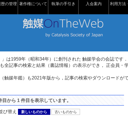
履歴の管理
著作権について
執筆の手引き
入会案内
利用方法・
talysis）」は1959年（昭和34年）に創刊された 触媒学会の会誌です．
も全記事の検索と結果（書誌情報）の表示ができ， 正会員・
（触媒年鑑）も2021年版から，記事の検索やダウンロードが
 件目から 1 件目を表示しています。
び替え
新しいものから
古いものから