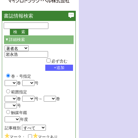
書誌情報検索
▼詳細検索
必ず含む
巻・号指定
巻
号
範囲指定
巻
号～
巻
号
触媒年鑑
年度
記事種別
マーク：
マークあり