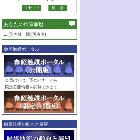
あなたの検索履歴
1.
(岩本隆一郎){著者名}
参照触媒ポータル
会員の方は、下のバナーから
限定公開情報を閲覧できます。
触媒技術の動向と展望