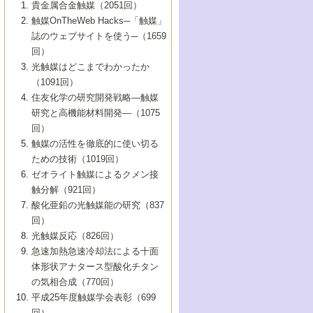
1号 なぜこの触媒が良いのか？
▼44巻（2002年）
貴金属合金触媒（2051回）
5号 若手会員による触媒研究の未来展望1：
8号 高機能化ポリオレフィンに向けた重合
5号 こんな物質，あんな物質―新たな触媒
7号 持続可能社会実現のための触媒および
5号 水素製造・貯蔵のための触媒技術の新
4号 水分解用光触媒材料
3号 特殊エネルギー場の触媒反応
触媒OnTheWeb Hacks─「触媒」
企業編
2号 第91回触媒討論会
触媒の最近の進展
1号 高次制御された触媒の化学
▼43巻（2001年）
の可能性―
触媒関連技術
しい展開
誌のウェブサイトを使う─（1659
5号 時間分解分光の進歩と応用
4号 生体内における金属の触媒作用
6号 第102回触媒討論会
3号 最近の自動車排ガス処理技術
2号 第89回触媒討論会
1号 グリーンケミストリーと触媒
▼42巻（2000年）
6号 第100回触媒討論会
8号 未来を拓く金属錯体
回）
6号 第98回触媒討論会
6号 第96回触媒討論会
5号 ファインケミカルズの展開に寄与する
7号 触媒・化学反応における計算化学の進
4号 触媒研究の現状と将来─第90回触媒討論
3号 触媒を利用した電気化学の新展開
2号 第87回触媒討論会特集号
1号 触媒反応工学の明日を拓く
▼41巻（1999年）
7号 『結晶の化学』を活かした触媒研究
光触媒はどこまでわかったか
7号 基礎化学品製造の触媒技術
触媒
歩
会Aから
7号 未来型金属錯体触媒開発への展望
4号 ナノ材料の調製と機能化
（1091回）
3号 生体触媒とバイオプロセス
2号 第85回触媒討論会
8号 イオン液体の応用
1号 孔、穴、あな?-特異な空間とその利用-
▼40巻（1998年）
8号 多機能型リアクター
6号 第94回触媒討論会
8号 若手研究者による触媒研究の未来展望
5号 基礎化学品製造の触媒技術
8号 超臨界流体を用いた化学プロセスの新
住友化学の研究開発戦略―触媒
5号 こんな触媒が欲しい
4号 水素製造・利用の触媒化学
3号 反応ダイナミクス
2号 第83回触媒討論会
1号 創立40周年記念・触媒化学この10年の
▼39巻（1997年）
2：大学・研究所編
展開
研究と高機能材料開発―（1075
7号 サブナノレベルでみた新しい表面現象
6号 第92回触媒討論会
6号 第90回触媒討論会
5号 触媒研究における新しい切り口：コン
進展と21世紀への提言/創立40周年記念・触
4号 超臨界流体の触媒反応への応用
3号 均一系触媒反応最前線
1号 均一系と不均一系触媒反応-その特徴と
回）
▼38巻（1996年）
8号 オレフィン重合触媒の新たな展
7号 基礎化学品製造の触媒技術
ビナトリアルケミストリー
媒学会この10年の歩みとこれから/創立40周
7号 触媒研究と学術雑誌/情報
5号 触媒のおもしろさをどのように伝える
接点
触媒の活性を徹底的に使い切る
4号 実用炭素材料の新展開
1号 触媒の構造と触媒作用/C1化学を中心と
▼37巻（1995年）
年記念・記録は語る
8号 資源の循環と触媒技術
6号 第88回触媒討論会特集号
か
ための技術（1019回）
8号 若い世代からみた触媒化学の現状と未
2号 第79回触媒討論会
5号 研究の方法論を考える
する21世紀への触媒
1号 ファインケミカルズと固体触媒
▼36巻（1994年）
2号 第81回触媒討論会
ゼオライト触媒によるクメン接
来
7号 企業における触媒研究のブレークスル
6号 第86回触媒討論会
3号 最新NO除去触媒の実用化研究
6号 第84回触媒討論会
2号 第77回触媒討論会
2号 第75回触媒討論会
触分解（921回）
1号 電気化学と触媒
▼35巻（1993年）
ー
3号 計算機触媒化学へのさそい
7号 水素化精製触媒の新しい展開
4号 新しい反応場を目指した触媒調製
7号 機能性金属材料と触媒
3号 オリンピックメダル:金・銀・銅はどん
酸化亜鉛の光触媒能の研究（837
3号 希土類を利用した触媒
2号 第73回触媒討論会
8号 この材料を触媒として使ってみません
4号 触媒劣化の制御と予測
1号 工業触媒開発マニュアル―探索から工
▼34巻（1992年）
8号 新しい反応性と機能性を目指した金属
な触媒作用を示すか
回）
5号 反応・分離技術の新しい展開
8号 触媒研究へのNMRの応用と展望
か？
業化まで
4号 触媒とリサイクル
3号 C4化学の展開
5号 最新の実用プロセスと触媒
クラスタ-化学
1号 インパクトを与えたこの研究
▼33巻（1991年）
光触媒反応（826回）
4号 触媒作用における機能の複合化
6号 第80回触媒討論会
2号 第71回触媒討論会
5号 エネルギー変換触媒
4号 《通常号》
6号 第82回触媒討論会
急速加熱急速冷却法による十面
2号 第69回触媒討論会
1号 触媒プロセス開発マニュアル―探索か
▼32巻（1990年）
5号 未来を拓け！若手研究者
7号 無機―有機ハイブリッド材料の新展開
3号 研究開発のうらおもて―着想と展開
体形状アナタース型酸化チタン
6号 第76回触媒討論会
5号 《通常号》
ら工業化まで，知っておきたいこと PartII
7号 ナノ構造体の化学
3号 ケミカルズ合成触媒―新しい展開と応
1号 21世紀に向けて触媒研究の飛躍をめざ
▼31巻（1989年）
6号 第78回触媒討論会
8号 AFMでみる世界
の気相合成（770回）
4号 触媒劣化と寿命の予測
7号 表面吸着相の新しい展開
用
6号 第74回触媒討論会
2号 第67回触媒討論会
8号 あの反応は今
す―触媒化学の裾野を広げよう
1号 情報科学と反応設計・材料設計
▼30巻（1988年）
7号 ダイナミックな領域への触媒研究の展
平成25年度触媒学会表彰（699
5号 環境に優しい触媒
8号 マイクロポーラス・クリスタル触媒の
4号 触媒調製の科学と技術の最前線
7号 半導体光触媒の基礎と広がり
3号 光触媒
2号 第65回触媒討論会
開/C1化学を中心とする21世紀への触媒
回）