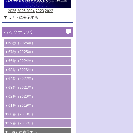
2026
2025
2024
2023
2022
▼…さらに表示する
バックナンバー
▼68巻（2026年）
1号 過酸化水素合成に関する研究動向
▼67巻（2025年）
2号 コンピューター技術により加速する
1号 CO
水素化によるグリーン燃料/グリ
▼66巻（2024年）
2
触媒開発
ーンケミカル製造
1号 低次元ナノ構造を有する触媒材料
▼65巻（2023年）
3号 有機分子変換やCO
資源化のための
2
2号 水素製造のための水分解技術に関す
2号 規制反応場を活用した固体触媒研究
1号 炭素が関わる触媒機能
▼64巻（2022年）
光触媒に関する最近の研究
る最近の研究
の新展開
2号 プラスチックケミカルリサイクルの
1号 合成ガス製造とCOを用いるケミカル
▼63巻（2021年）
B号 第137回触媒討論会（2026年）
3号 オレフィン系樹脂の精密合成に関す
3号 未踏分子変換を目指した酸化触媒プ
ための触媒技術
ズ合成の最新動向
1号 金触媒の新展開
▼62巻（2020年）
る最新技術
ロセスの最前線
3号 非酸化物系金属化合物を基盤とした
2号 化学品合成のための合金触媒開発
2号 ペロブスカイト
1号 触媒設計を拓く欠陥構造のキャラク
▼61巻（2019年）
4号 アルコール類の効率的変換を実現す
4号 シンクロトロン放射光および中性子
触媒材料の開発
3号 CO
の排出削減および有効活用のた
タリゼーション
2
3号 特殊反応場を利用した触媒的分子変
る非貴金属触媒の研究動向
線を利用した触媒解析技術の最先端
1号 物質移動制御に着目した触媒プロセ
▼60巻（2018年）
4号 格子酸素・格子酸素欠陥を利用した
めの触媒技術
換反応
2号 機能化学品製造に資するクリーンな
ス開発
5号 ゼオライトの合成と応用における研
5号 単原子触媒
触媒反応
1号 固体酸触媒の最新の研究動向
▼59巻（2017年）
触媒的酸化反応
4号 若手による情報発信企画～とびたて
4号 多孔質材料を用いた触媒の新展開
究動向
2号 CO
フリー水素サプライチェーンに
2
6号 参照触媒委員会からのお知らせ
5号 生体触媒によるエネルギー変換反応
2号 二酸化炭素からの有用化学品合成
1号 いたるところに，触媒
▼…さらに表示する