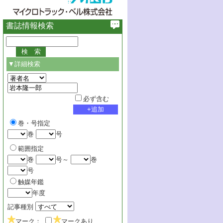
書誌情報検索
▼詳細検索
必ず含む
巻・号指定
巻
号
範囲指定
巻
号～
巻
号
触媒年鑑
年度
記事種別
マーク：
マークあり