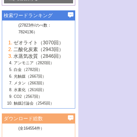
若き触媒の研究者たち～（1）
3号 水処理のための触媒化学
5号 情報学的手法を用いた触媒開発
6号 ヘテロ接合界面
関わる触媒開発動向
B号 第133回触媒討論会（2023年）
6号 窒素とリンの循環のための触媒・機
3号 ナノ粒子・クラスター触媒の最前線
2号 機能性材料の局所構造解析のための
5号 若手による情報発信企画～とびたて
▼58巻（2016年）
4号 光触媒を用いた水分解の最新の研究
6号 カーボンニュートラルに向けた電解
B号 第135回触媒討論会（2025年）
3号 精密高分子合成に関する最近の研究
能性材料
最先端技術
検索ワードランキング
4号 60周年記念企画
若き触媒の研究者たち～（2）
動向
技術
1号 ユニークな構造の高分子を生み出す触
▼57巻（2015年）
動向
B号 第131回触媒討論会（2023年）
3号 無機分離膜材料の開発と触媒反応プ
5号 進化するゼオライト合成技術
6号 石油のノーブル・ユースを志向した
媒技術
(27823件/のべ数：
5号 次世代の触媒プロセスを支えるマイ
B号 第127回触媒討論会（2021年・オン
1号 水素キャリアにかかわる触媒技術の新
4号 バイオマス化成品製造のための触媒
▼56巻（2014年）
ロセスへの適用
触媒技術
7824136）
クロ波
6号 非貴金属系触媒における電気化学的
ライン開催(Zoom)のみ）
2号 リグニンからの化成品製造に向けた触
展開
技術
1号 特殊環境場を利用した材料合成
▼55巻（2013年）
4号 触媒研究における計算科学の利用
酸素還元反応
B号 第129回触媒討論会（2022年・京都
媒技術
6号 メタン転換技術の最新動向
ゼオライト（3070回）
2号 石油精製用触媒の最近の進展
5号 固体触媒による含窒素有機化合物変
2号 光触媒反応機構に関する最新の研究動
1号 高耐久性燃料電池システム用触媒にお
大学：オンライン・対面開催）
▼54巻（2012年）
5号 水素のふるまいを解き明かす最先端
B号 第121回触媒討論会（2018年・東京
3号 触媒研究の最先端～とびたて若き研究
二酸化炭素（2943回）
B号 第125回触媒討論会（2020年・工学
換の最前線
3号 固体酸化物形燃料電池（SOFC）におけ
向
ける新展開
研究
大学）
1号 規則性多孔体の利用技術における最近
▼53巻（2011年）
者たち～（1）
水蒸気改質（2846回）
院大学）
るアノード触媒上での燃料直接改質技術
6号 貴金属使用量低減に向けた自動車排
3号 固体高分子形燃料電池カソード触媒の
2号 リビングラジカル重合の最近の動向
6号 低級アルカンの有効利用のための触
の進歩
アンモニア（2820回）
4号 触媒研究の最先端～とびたて若き研究
1号 金属学から見る合金触媒の新展開
▼52巻（2010年）
ガス浄化触媒の開発
4号 コアシェル構造の制御による触媒機能
開発動向
媒技術
白金（2782回）
3号 天然ガスの化学工業的展開に関する触
2号 第109回触媒討論会
者たち～（2）
2号 第107回触媒討論会
の向上
1号 触媒の劣化対策と長寿命触媒開発
B号 第123回触媒討論会（2019年・大阪
▼51巻（2009年）
4号 人工光合成に向けた近年のアプローチ
光触媒（2667回）
媒技術
B号 第119回触媒討論会（2017年・首都
3号 貴金属低減技術の最新動向
5号 触媒研究の最先端～とびたて若き研究
市立大学）
3号 触媒のその場観察法の進歩（１）
5号 工業触媒およびその周辺技術の最近の
2号 第105回触媒討論会
1号 炭素材料－熱い注目を集める材料－
▼50巻（2008年）
メタン（2663回）
大学東京）
5号 未利用熱エネルギーの有効活用に貢献
4号 貴金属触媒の精密構造制御とその活用
者たち～（3）
4号 貴金属代替技術の最新動向
進歩
水素化（2616回）
4号 触媒のその場観察法の進歩（２）
3号 ナノ構造が拓く新機能
する触媒技術
2号 第103回触媒討論会
1号 触媒化学と学会のこの10年，半世紀，
▼49巻（2007年）
5号 バイオマス化成品製造のための固体触
6号 イオニクス材料と燃料電池・電解合成
5号 光触媒による物質変換反応の新展開
CO2（2567回）
6号 ナノシート
5号 不活性結合の触媒的活性化による有機
そして未来
4号 活性サイトおよびその環境の精密な設
6号 ポリオキソメタレート
3号 環境浄化用光触媒の現状と課題
媒の開発
1号 含フッ素化合物の合成と触媒
▼48巻（2006年）
の最新の研究動向
触媒討論会（2545回）
6号 グラフェン
合成
B号 第115回触媒討論会（2015年・成蹊大
計による触媒の高機能化
2号 第101回触媒討論会
B号 第113回触媒討論会（2014年・ロワジ
4号 水素社会の実現に向けた水素製造・貯
6号 ナノ空間─吸着状態解析から新機能開拓
2号 第99回触媒討論会
B号 第117回触媒討論会（2016年・大阪府
1号 固体酸触媒の最近の進歩
▼47巻（2005年）
学）
7号 水素を利用する化成品合成の新潮流
6号 新しい固体酸触媒技術
5号 触媒を有効に使うための技術
ールホテル豊橋）
蔵技術の進歩
まで─
3号 メソポーラス物質の新展開
立大学）
3号 実用的ファインケミカル合成プロセス
ダウンロード総数
2号 第97回触媒討論会
1号 最近の触媒担体とその効果
▼46巻（2004年）
7号 ゼオライト合成における最近の進歩
6号 第106回触媒討論会
5号 CO
が関わる触媒・材料
B号 第111回触媒討論会（2013年・関西大
4号 錯体を利用したユニークな表面構造の
を実現する触媒
2
3号 リビング重合触媒の最近の展開
2号 第95回触媒討論会
(全164554件）
1号 部分酸化反応触媒の最前線
▼45巻（2003年）
学）
構築と機能
7号 有機分子触媒による精密有機合成
4号 バイオマス活用のための技術開発
6号 第104回触媒討論会
4号 今後の液体燃料を支える触媒技術
3号 化成品を合成するゼオライト触媒
2号 第93回触媒討論会