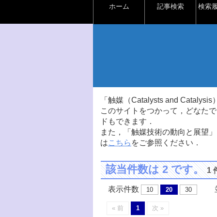
ホーム
記事検索
検索
「触媒（Catalysts and Ca
このサイトをつかって，どなたで
ドもできます．
また，「触媒技術の動向と展望」
は
こちら
をご参照ください．
該当件数は 2 です。
1
表示件数
並
10
20
30
« 前
1
次 »