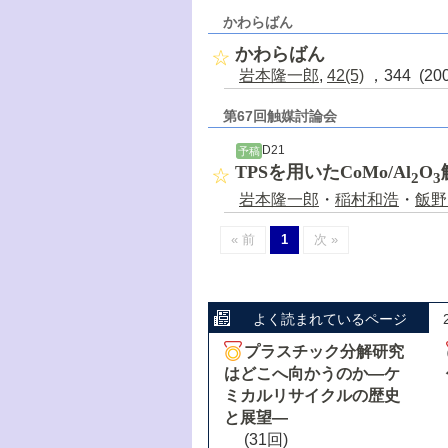
かわらばん
かわらばん
岩本隆一郎
,
42(5)
，344 (20
第67回触媒討論会
D21
予稿
TPSを用いたCoMo/Al
O
2
3
岩本隆一郎
・
稲村和浩
・
飯野
« 前
1
次 »
よく読まれているページ
プラスチック分解研究
はどこへ向かうのか―ケ
ミカルリサイクルの歴史
と展望―
(31回)