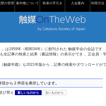
履歴の管理
著作権について
執筆の手引き
入会案内
利用方法・
talysis）」は1959年（昭和34年）に創刊された 触媒学会の会誌です．
も全記事の検索と結果（書誌情報）の表示ができ， 正会員・
（触媒年鑑）も2021年版から，記事の検索やダウンロードが
 件目から 2 件目を表示しています。
び替え
新しいものから
古いものから