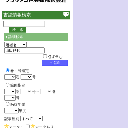
書誌情報検索
▼詳細検索
必ず含む
巻・号指定
巻
号
範囲指定
巻
号～
巻
号
触媒年鑑
年度
記事種別
マーク：
マークあり