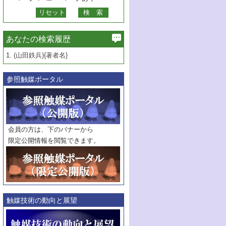
あなたの検索履歴
1.
(山田鉄兵){著者名}
参照触媒ポータル
会員の方は、下のバナーから
限定公開情報を閲覧できます。
触媒技術の動向と展望