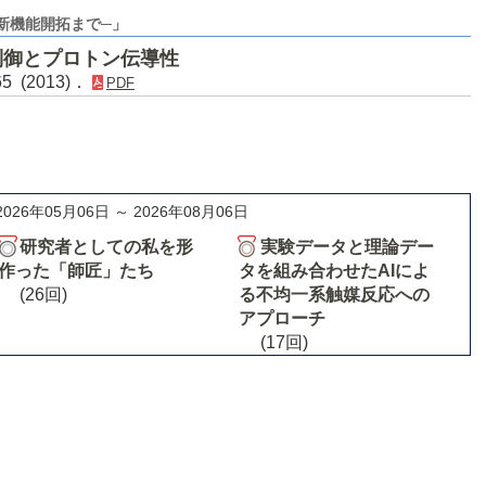
新機能開拓まで─」
制御とプロトン伝導性
5 (2013)．
PDF
2026年05月06日 ～ 2026年08月06日
研究者としての私を形
実験データと理論デー
作った「師匠」たち
タを組み合わせたAIによ
(26回)
る不均一系触媒反応への
アプローチ
(17回)