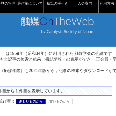
履歴の管理
著作権について
執筆の手引き
入会案内
利用方法・
talysis）」は1959年（昭和34年）に創刊された 触媒学会の会誌です．
も全記事の検索と結果（書誌情報）の表示ができ， 正会員・
（触媒年鑑）も2021年版から，記事の検索やダウンロードが
 件目から 1 件目を表示しています。
び替え
新しいものから
古いものから