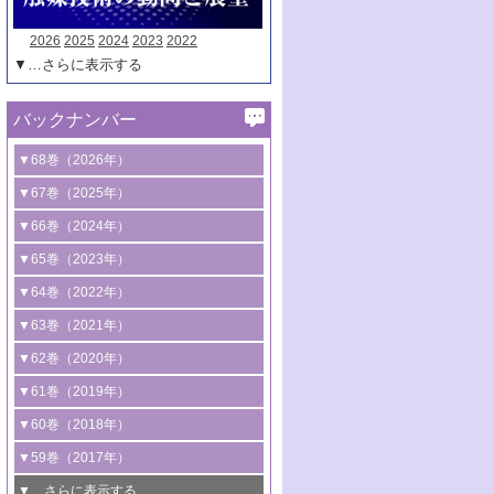
2026
2025
2024
2023
2022
▼…さらに表示する
バックナンバー
▼68巻（2026年）
1号 過酸化水素合成に関する研究動向
▼67巻（2025年）
2号 コンピューター技術により加速する
1号 CO
水素化によるグリーン燃料/グリ
▼66巻（2024年）
2
触媒開発
ーンケミカル製造
1号 低次元ナノ構造を有する触媒材料
▼65巻（2023年）
3号 有機分子変換やCO
資源化のための
2
2号 水素製造のための水分解技術に関す
2号 規制反応場を活用した固体触媒研究
1号 炭素が関わる触媒機能
▼64巻（2022年）
光触媒に関する最近の研究
る最近の研究
の新展開
2号 プラスチックケミカルリサイクルの
1号 合成ガス製造とCOを用いるケミカル
▼63巻（2021年）
B号 第137回触媒討論会（2026年）
3号 オレフィン系樹脂の精密合成に関す
3号 未踏分子変換を目指した酸化触媒プ
ための触媒技術
ズ合成の最新動向
1号 金触媒の新展開
▼62巻（2020年）
る最新技術
ロセスの最前線
3号 非酸化物系金属化合物を基盤とした
2号 化学品合成のための合金触媒開発
2号 ペロブスカイト
1号 触媒設計を拓く欠陥構造のキャラク
▼61巻（2019年）
4号 アルコール類の効率的変換を実現す
4号 シンクロトロン放射光および中性子
触媒材料の開発
3号 CO
の排出削減および有効活用のた
タリゼーション
2
3号 特殊反応場を利用した触媒的分子変
る非貴金属触媒の研究動向
線を利用した触媒解析技術の最先端
1号 物質移動制御に着目した触媒プロセ
▼60巻（2018年）
4号 格子酸素・格子酸素欠陥を利用した
めの触媒技術
換反応
2号 機能化学品製造に資するクリーンな
ス開発
5号 ゼオライトの合成と応用における研
5号 単原子触媒
触媒反応
1号 固体酸触媒の最新の研究動向
▼59巻（2017年）
触媒的酸化反応
4号 若手による情報発信企画～とびたて
4号 多孔質材料を用いた触媒の新展開
究動向
2号 CO
フリー水素サプライチェーンに
2
6号 参照触媒委員会からのお知らせ
5号 生体触媒によるエネルギー変換反応
2号 二酸化炭素からの有用化学品合成
1号 いたるところに，触媒
▼…さらに表示する