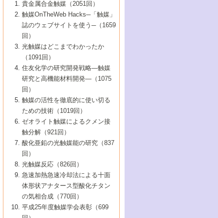
1号 なぜこの触媒が良いのか？
▼44巻（2002年）
貴金属合金触媒（2051回）
5号 若手会員による触媒研究の未来展望1：
8号 高機能化ポリオレフィンに向けた重合
5号 こんな物質，あんな物質―新たな触媒
7号 持続可能社会実現のための触媒および
5号 水素製造・貯蔵のための触媒技術の新
4号 水分解用光触媒材料
3号 特殊エネルギー場の触媒反応
触媒OnTheWeb Hacks─「触媒」
企業編
2号 第91回触媒討論会
触媒の最近の進展
1号 高次制御された触媒の化学
▼43巻（2001年）
の可能性―
触媒関連技術
しい展開
誌のウェブサイトを使う─（1659
5号 時間分解分光の進歩と応用
4号 生体内における金属の触媒作用
6号 第102回触媒討論会
3号 最近の自動車排ガス処理技術
2号 第89回触媒討論会
1号 グリーンケミストリーと触媒
▼42巻（2000年）
6号 第100回触媒討論会
8号 未来を拓く金属錯体
回）
6号 第98回触媒討論会
6号 第96回触媒討論会
5号 ファインケミカルズの展開に寄与する
7号 触媒・化学反応における計算化学の進
4号 触媒研究の現状と将来─第90回触媒討論
3号 触媒を利用した電気化学の新展開
2号 第87回触媒討論会特集号
1号 触媒反応工学の明日を拓く
▼41巻（1999年）
7号 『結晶の化学』を活かした触媒研究
光触媒はどこまでわかったか
7号 基礎化学品製造の触媒技術
触媒
歩
会Aから
7号 未来型金属錯体触媒開発への展望
4号 ナノ材料の調製と機能化
（1091回）
3号 生体触媒とバイオプロセス
2号 第85回触媒討論会
8号 イオン液体の応用
1号 孔、穴、あな?-特異な空間とその利用-
▼40巻（1998年）
8号 多機能型リアクター
6号 第94回触媒討論会
8号 若手研究者による触媒研究の未来展望
5号 基礎化学品製造の触媒技術
8号 超臨界流体を用いた化学プロセスの新
住友化学の研究開発戦略―触媒
5号 こんな触媒が欲しい
4号 水素製造・利用の触媒化学
3号 反応ダイナミクス
2号 第83回触媒討論会
1号 創立40周年記念・触媒化学この10年の
▼39巻（1997年）
2：大学・研究所編
展開
研究と高機能材料開発―（1075
7号 サブナノレベルでみた新しい表面現象
6号 第92回触媒討論会
6号 第90回触媒討論会
5号 触媒研究における新しい切り口：コン
進展と21世紀への提言/創立40周年記念・触
4号 超臨界流体の触媒反応への応用
3号 均一系触媒反応最前線
1号 均一系と不均一系触媒反応-その特徴と
回）
▼38巻（1996年）
8号 オレフィン重合触媒の新たな展
7号 基礎化学品製造の触媒技術
ビナトリアルケミストリー
媒学会この10年の歩みとこれから/創立40周
7号 触媒研究と学術雑誌/情報
5号 触媒のおもしろさをどのように伝える
接点
触媒の活性を徹底的に使い切る
4号 実用炭素材料の新展開
1号 触媒の構造と触媒作用/C1化学を中心と
▼37巻（1995年）
年記念・記録は語る
8号 資源の循環と触媒技術
6号 第88回触媒討論会特集号
か
ための技術（1019回）
8号 若い世代からみた触媒化学の現状と未
2号 第79回触媒討論会
5号 研究の方法論を考える
する21世紀への触媒
1号 ファインケミカルズと固体触媒
▼36巻（1994年）
2号 第81回触媒討論会
ゼオライト触媒によるクメン接
来
7号 企業における触媒研究のブレークスル
6号 第86回触媒討論会
3号 最新NO除去触媒の実用化研究
6号 第84回触媒討論会
2号 第77回触媒討論会
2号 第75回触媒討論会
触分解（921回）
1号 電気化学と触媒
▼35巻（1993年）
ー
3号 計算機触媒化学へのさそい
7号 水素化精製触媒の新しい展開
4号 新しい反応場を目指した触媒調製
7号 機能性金属材料と触媒
3号 オリンピックメダル:金・銀・銅はどん
酸化亜鉛の光触媒能の研究（837
3号 希土類を利用した触媒
2号 第73回触媒討論会
8号 この材料を触媒として使ってみません
4号 触媒劣化の制御と予測
1号 工業触媒開発マニュアル―探索から工
▼34巻（1992年）
8号 新しい反応性と機能性を目指した金属
な触媒作用を示すか
回）
5号 反応・分離技術の新しい展開
8号 触媒研究へのNMRの応用と展望
か？
業化まで
4号 触媒とリサイクル
3号 C4化学の展開
5号 最新の実用プロセスと触媒
クラスタ-化学
1号 インパクトを与えたこの研究
▼33巻（1991年）
光触媒反応（826回）
4号 触媒作用における機能の複合化
6号 第80回触媒討論会
2号 第71回触媒討論会
5号 エネルギー変換触媒
4号 《通常号》
6号 第82回触媒討論会
急速加熱急速冷却法による十面
2号 第69回触媒討論会
1号 触媒プロセス開発マニュアル―探索か
▼32巻（1990年）
5号 未来を拓け！若手研究者
7号 無機―有機ハイブリッド材料の新展開
3号 研究開発のうらおもて―着想と展開
体形状アナタース型酸化チタン
6号 第76回触媒討論会
5号 《通常号》
ら工業化まで，知っておきたいこと PartII
7号 ナノ構造体の化学
3号 ケミカルズ合成触媒―新しい展開と応
1号 21世紀に向けて触媒研究の飛躍をめざ
▼31巻（1989年）
6号 第78回触媒討論会
8号 AFMでみる世界
の気相合成（770回）
4号 触媒劣化と寿命の予測
7号 表面吸着相の新しい展開
用
6号 第74回触媒討論会
2号 第67回触媒討論会
8号 あの反応は今
す―触媒化学の裾野を広げよう
1号 情報科学と反応設計・材料設計
▼30巻（1988年）
7号 ダイナミックな領域への触媒研究の展
平成25年度触媒学会表彰（699
5号 環境に優しい触媒
8号 マイクロポーラス・クリスタル触媒の
4号 触媒調製の科学と技術の最前線
7号 半導体光触媒の基礎と広がり
3号 光触媒
2号 第65回触媒討論会
開/C1化学を中心とする21世紀への触媒
回）