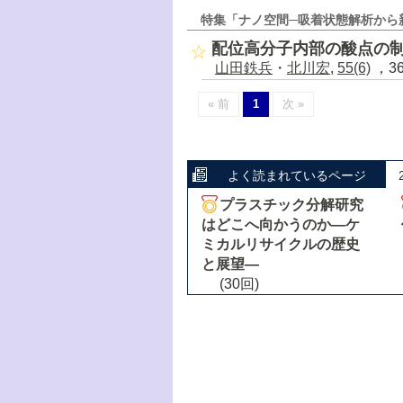
特集「ナノ空間─吸着状態解析から
配位高分子内部の酸点の
山田鉄兵
・
北川宏
,
55(6)
，36
« 前
1
次 »
よく読まれているページ
プラスチック分解研究
はどこへ向かうのか―ケ
ミカルリサイクルの歴史
と展望―
(30回)