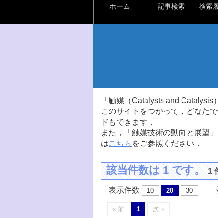
ホーム
記事検索
検索
「触媒（Catalysts and Ca
このサイトをつかって，どなたで
ドもできます．
また，「触媒技術の動向と展望」
は
こちら
をご参照ください．
該当件数は 1 です。
1
表示件数
並
10
20
30
« 前
1
次 »