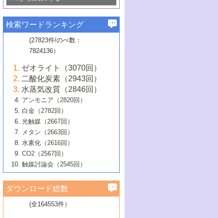
若き触媒の研究者たち～（1）
3号 水処理のための触媒化学
5号 情報学的手法を用いた触媒開発
6号 ヘテロ接合界面
関わる触媒開発動向
B号 第133回触媒討論会（2023年）
6号 窒素とリンの循環のための触媒・機
3号 ナノ粒子・クラスター触媒の最前線
2号 機能性材料の局所構造解析のための
5号 若手による情報発信企画～とびたて
▼58巻（2016年）
4号 光触媒を用いた水分解の最新の研究
6号 カーボンニュートラルに向けた電解
B号 第135回触媒討論会（2025年）
3号 精密高分子合成に関する最近の研究
能性材料
最先端技術
検索ワードランキング
4号 60周年記念企画
若き触媒の研究者たち～（2）
動向
技術
1号 ユニークな構造の高分子を生み出す触
▼57巻（2015年）
動向
B号 第131回触媒討論会（2023年）
3号 無機分離膜材料の開発と触媒反応プ
5号 進化するゼオライト合成技術
6号 石油のノーブル・ユースを志向した
媒技術
(27823件/のべ数：
5号 次世代の触媒プロセスを支えるマイ
B号 第127回触媒討論会（2021年・オン
1号 水素キャリアにかかわる触媒技術の新
4号 バイオマス化成品製造のための触媒
▼56巻（2014年）
ロセスへの適用
触媒技術
7824136）
クロ波
6号 非貴金属系触媒における電気化学的
ライン開催(Zoom)のみ）
2号 リグニンからの化成品製造に向けた触
展開
技術
1号 特殊環境場を利用した材料合成
▼55巻（2013年）
4号 触媒研究における計算科学の利用
酸素還元反応
B号 第129回触媒討論会（2022年・京都
媒技術
6号 メタン転換技術の最新動向
ゼオライト（3070回）
2号 石油精製用触媒の最近の進展
5号 固体触媒による含窒素有機化合物変
2号 光触媒反応機構に関する最新の研究動
1号 高耐久性燃料電池システム用触媒にお
大学：オンライン・対面開催）
▼54巻（2012年）
5号 水素のふるまいを解き明かす最先端
B号 第121回触媒討論会（2018年・東京
3号 触媒研究の最先端～とびたて若き研究
二酸化炭素（2943回）
B号 第125回触媒討論会（2020年・工学
換の最前線
3号 固体酸化物形燃料電池（SOFC）におけ
向
ける新展開
研究
大学）
1号 規則性多孔体の利用技術における最近
▼53巻（2011年）
者たち～（1）
水蒸気改質（2846回）
院大学）
るアノード触媒上での燃料直接改質技術
6号 貴金属使用量低減に向けた自動車排
3号 固体高分子形燃料電池カソード触媒の
2号 リビングラジカル重合の最近の動向
6号 低級アルカンの有効利用のための触
の進歩
アンモニア（2820回）
4号 触媒研究の最先端～とびたて若き研究
1号 金属学から見る合金触媒の新展開
▼52巻（2010年）
ガス浄化触媒の開発
4号 コアシェル構造の制御による触媒機能
開発動向
媒技術
白金（2782回）
3号 天然ガスの化学工業的展開に関する触
2号 第109回触媒討論会
者たち～（2）
2号 第107回触媒討論会
の向上
1号 触媒の劣化対策と長寿命触媒開発
B号 第123回触媒討論会（2019年・大阪
▼51巻（2009年）
4号 人工光合成に向けた近年のアプローチ
光触媒（2667回）
媒技術
B号 第119回触媒討論会（2017年・首都
3号 貴金属低減技術の最新動向
5号 触媒研究の最先端～とびたて若き研究
市立大学）
3号 触媒のその場観察法の進歩（１）
5号 工業触媒およびその周辺技術の最近の
2号 第105回触媒討論会
1号 炭素材料－熱い注目を集める材料－
▼50巻（2008年）
メタン（2663回）
大学東京）
5号 未利用熱エネルギーの有効活用に貢献
4号 貴金属触媒の精密構造制御とその活用
者たち～（3）
4号 貴金属代替技術の最新動向
進歩
水素化（2616回）
4号 触媒のその場観察法の進歩（２）
3号 ナノ構造が拓く新機能
する触媒技術
2号 第103回触媒討論会
1号 触媒化学と学会のこの10年，半世紀，
▼49巻（2007年）
5号 バイオマス化成品製造のための固体触
6号 イオニクス材料と燃料電池・電解合成
5号 光触媒による物質変換反応の新展開
CO2（2567回）
6号 ナノシート
5号 不活性結合の触媒的活性化による有機
そして未来
4号 活性サイトおよびその環境の精密な設
6号 ポリオキソメタレート
3号 環境浄化用光触媒の現状と課題
媒の開発
1号 含フッ素化合物の合成と触媒
▼48巻（2006年）
の最新の研究動向
触媒討論会（2545回）
6号 グラフェン
合成
B号 第115回触媒討論会（2015年・成蹊大
計による触媒の高機能化
2号 第101回触媒討論会
B号 第113回触媒討論会（2014年・ロワジ
4号 水素社会の実現に向けた水素製造・貯
6号 ナノ空間─吸着状態解析から新機能開拓
2号 第99回触媒討論会
B号 第117回触媒討論会（2016年・大阪府
1号 固体酸触媒の最近の進歩
▼47巻（2005年）
学）
7号 水素を利用する化成品合成の新潮流
6号 新しい固体酸触媒技術
5号 触媒を有効に使うための技術
ールホテル豊橋）
蔵技術の進歩
まで─
3号 メソポーラス物質の新展開
立大学）
3号 実用的ファインケミカル合成プロセス
ダウンロード総数
2号 第97回触媒討論会
1号 最近の触媒担体とその効果
▼46巻（2004年）
7号 ゼオライト合成における最近の進歩
6号 第106回触媒討論会
5号 CO
が関わる触媒・材料
B号 第111回触媒討論会（2013年・関西大
4号 錯体を利用したユニークな表面構造の
を実現する触媒
2
3号 リビング重合触媒の最近の展開
2号 第95回触媒討論会
(全164553件）
1号 部分酸化反応触媒の最前線
▼45巻（2003年）
学）
構築と機能
7号 有機分子触媒による精密有機合成
4号 バイオマス活用のための技術開発
6号 第104回触媒討論会
4号 今後の液体燃料を支える触媒技術
3号 化成品を合成するゼオライト触媒
2号 第93回触媒討論会