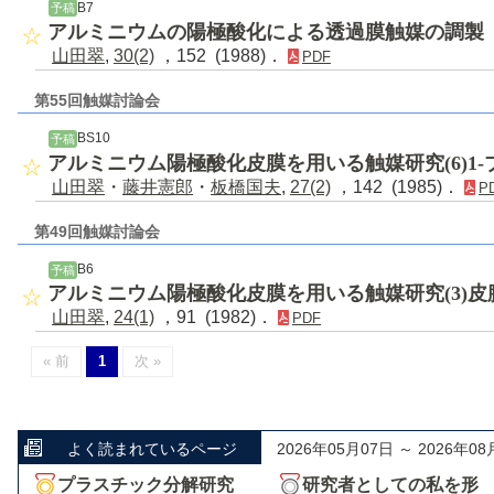
B7
予稿
アルミニウムの陽極酸化による透過膜触媒の調製
山田翠
,
30(2)
，152 (1988)．
PDF
第55回触媒討論会
BS10
予稿
アルミニウム陽極酸化皮膜を用いる触媒研究(6)1
山田翠
・
藤井憲郎
・
板橋国夫
,
27(2)
，142 (1985)．
P
第49回触媒討論会
B6
予稿
アルミニウム陽極酸化皮膜を用いる触媒研究(3)
山田翠
,
24(1)
，91 (1982)．
PDF
« 前
1
次 »
よく読まれているページ
2026年05月07日 ～ 2026年08
プラスチック分解研究
研究者としての私を形