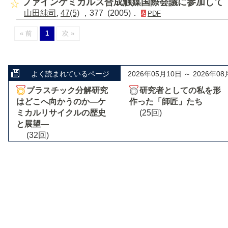
ファインケミカルズ合成触媒国際会議に参加して
山田純司
,
47(5)
，377 (2005)．
PDF
« 前
1
次 »
よく読まれているページ
2026年05月10日 ～ 2026年08
プラスチック分解研究
研究者としての私を形
はどこへ向かうのか―ケ
作った「師匠」たち
ミカルリサイクルの歴史
(25回)
と展望―
(32回)