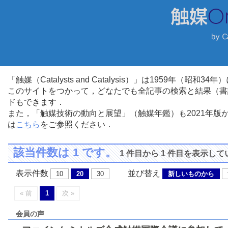
「触媒（Catalysts and Catalysis）」は1959年（昭
このサイトをつかって，どなたでも全記事の検索と結果（書
ドもできます．
また，「触媒技術の動向と展望」（触媒年鑑）も2021年
は
こちら
をご参照ください．
該当件数は 1 です。
1 件目から 1 件目を表示し
表示件数
並び替え
10
20
30
新しいものから
« 前
1
次 »
会員の声