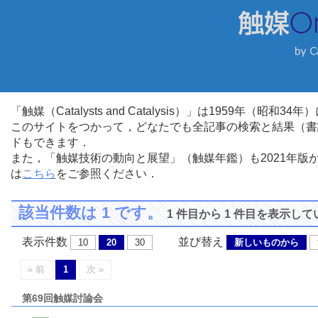
「触媒（Catalysts and Catalysis）」は1959年（昭
このサイトをつかって，どなたでも全記事の検索と結果（書
ドもできます．
また，「触媒技術の動向と展望」（触媒年鑑）も2021年
は
こちら
をご参照ください．
該当件数は 1 です。
1 件目から 1 件目を表示し
表示件数
並び替え
10
20
30
新しいものから
« 前
1
次 »
第69回触媒討論会