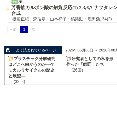
2B1
予稿
芳香族カルボン酸の触媒反応(1) 2,3,6,7-ナフタ
合成
板垣正紀
・
森浩章
・
山本祥子
・
橘躍動
・
鹿田勉
,
34(2)
，
« 前
1
次 »
よく読まれているページ
2026年05月08日 ～ 2026年08
プラスチック分解研究
研究者としての私を形
はどこへ向かうのか―ケ
作った「師匠」たち
ミカルリサイクルの歴史
(26回)
と展望―
(32回)