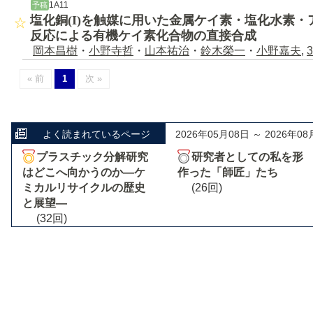
1A11
予稿
塩化銅(I)を触媒に用いた金属ケイ素・塩化水素
反応による有機ケイ素化合物の直接合成
岡本昌樹
・
小野寺哲
・
山本祐治
・
鈴木榮一
・
小野嘉夫
,
3
« 前
1
次 »
よく読まれているページ
2026年05月08日 ～ 2026年08
プラスチック分解研究
研究者としての私を形
はどこへ向かうのか―ケ
作った「師匠」たち
ミカルリサイクルの歴史
(26回)
と展望―
(32回)