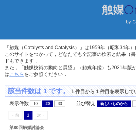
「触媒（Catalysts and Catalysis）」は1959年（昭
このサイトをつかって，どなたでも全記事の検索と結果（書
ドもできます．
また，「触媒技術の動向と展望」（触媒年鑑）も2021年
は
こちら
をご参照ください．
該当件数は 1 です。
1 件目から 1 件目を表示し
表示件数
並び替え
10
20
30
新しいものから
« 前
1
次 »
第80回触媒討論会