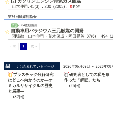
(2) ガソリンエンジン排気ガス触媒
山本伸司
,
45(3)
，230 (2003)．
PDF
第76回触媒討論会
2B04依頼講演
予稿
自動車用パラジウム三元触媒の開発
関場徹
・
山本伸司
・
花木保成
・
岡田晃英
,
37(6)
，494 (
« 前
1
次 »
よく読まれているページ
2026年05月09日 ～ 2026年08
プラスチック分解研究
研究者としての私を形
はどこへ向かうのか―ケ
作った「師匠」たち
ミカルリサイクルの歴史
(25回)
と展望―
(32回)