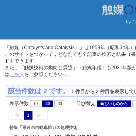
「触媒（Catalysts and Catalysis）」は1959年（昭
このサイトをつかって，どなたでも全記事の検索と結果（書
ドもできます．
また，「触媒技術の動向と展望」（触媒年鑑）も2021年
は
こちら
をご参照ください．
該当件数は 2 です。
1 件目から 2 件目を表示し
表示件数
並び替え
10
20
30
新しいものから
« 前
1
次 »
特集「最近の自動車排ガス処理技術」