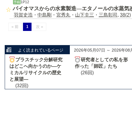
1P12
予稿
バイオマスからの水素製造―エタノールの水蒸気
羽賀史浩
・
中島剛
・
宮秀丸
・
山下圭三
・
三島彰司
,
38(2)
« 前
1
次 »
よく読まれているページ
2026年05月07日 ～ 2026年08
プラスチック分解研究
研究者としての私を形
はどこへ向かうのか―ケ
作った「師匠」たち
ミカルリサイクルの歴史
(26回)
と展望―
(32回)