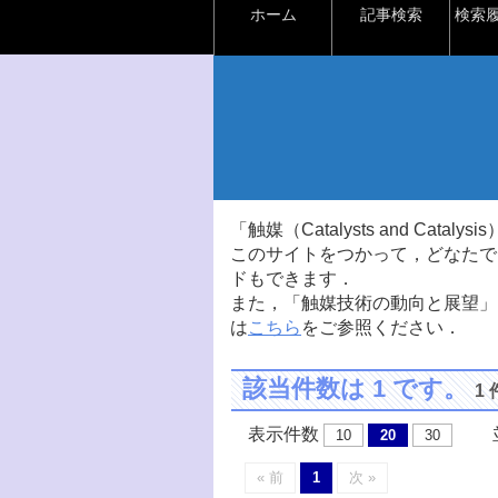
ホーム
記事検索
検索
「触媒（Catalysts and Ca
このサイトをつかって，どなたで
ドもできます．
また，「触媒技術の動向と展望」
は
こちら
をご参照ください．
該当件数は 1 です。
1
表示件数
並
10
20
30
« 前
1
次 »