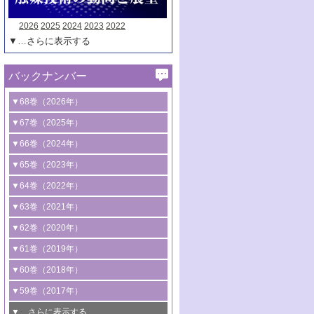
2026
2025
2024
2023
2022
▼…さらに表示する
バックナンバー
▼68巻（2026年）
1号 過酸化水素合成に関する研究動向
▼67巻（2025年）
2号 コンピューター技術により加速する
1号 CO
水素化によるグリーン燃料/グリ
▼66巻（2024年）
2
触媒開発
ーンケミカル製造
1号 低次元ナノ構造を有する触媒材料
▼65巻（2023年）
3号 有機分子変換やCO
資源化のための
2
2号 水素製造のための水分解技術に関す
2号 規制反応場を活用した固体触媒研究
1号 炭素が関わる触媒機能
▼64巻（2022年）
光触媒に関する最近の研究
る最近の研究
の新展開
2号 プラスチックケミカルリサイクルの
1号 合成ガス製造とCOを用いるケミカル
▼63巻（2021年）
B号 第137回触媒討論会（2026年）
3号 オレフィン系樹脂の精密合成に関す
3号 未踏分子変換を目指した酸化触媒プ
ための触媒技術
ズ合成の最新動向
1号 金触媒の新展開
▼62巻（2020年）
る最新技術
ロセスの最前線
3号 非酸化物系金属化合物を基盤とした
2号 化学品合成のための合金触媒開発
2号 ペロブスカイト
1号 触媒設計を拓く欠陥構造のキャラク
▼61巻（2019年）
4号 アルコール類の効率的変換を実現す
4号 シンクロトロン放射光および中性子
触媒材料の開発
3号 CO
の排出削減および有効活用のた
タリゼーション
2
3号 特殊反応場を利用した触媒的分子変
る非貴金属触媒の研究動向
線を利用した触媒解析技術の最先端
1号 物質移動制御に着目した触媒プロセ
▼60巻（2018年）
4号 格子酸素・格子酸素欠陥を利用した
めの触媒技術
換反応
2号 機能化学品製造に資するクリーンな
ス開発
5号 ゼオライトの合成と応用における研
5号 単原子触媒
触媒反応
1号 固体酸触媒の最新の研究動向
▼59巻（2017年）
触媒的酸化反応
4号 若手による情報発信企画～とびたて
4号 多孔質材料を用いた触媒の新展開
究動向
2号 CO
フリー水素サプライチェーンに
2
6号 参照触媒委員会からのお知らせ
5号 生体触媒によるエネルギー変換反応
2号 二酸化炭素からの有用化学品合成
1号 いたるところに，触媒
▼…さらに表示する