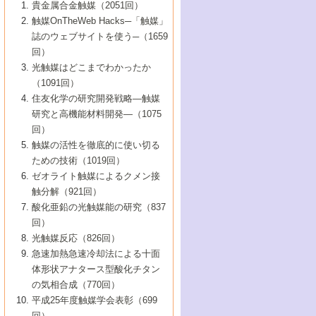
1号 なぜこの触媒が良いのか？
▼44巻（2002年）
貴金属合金触媒（2051回）
5号 若手会員による触媒研究の未来展望1：
8号 高機能化ポリオレフィンに向けた重合
5号 こんな物質，あんな物質―新たな触媒
7号 持続可能社会実現のための触媒および
5号 水素製造・貯蔵のための触媒技術の新
4号 水分解用光触媒材料
3号 特殊エネルギー場の触媒反応
触媒OnTheWeb Hacks─「触媒」
企業編
2号 第91回触媒討論会
触媒の最近の進展
1号 高次制御された触媒の化学
▼43巻（2001年）
の可能性―
触媒関連技術
しい展開
誌のウェブサイトを使う─（1659
5号 時間分解分光の進歩と応用
4号 生体内における金属の触媒作用
6号 第102回触媒討論会
3号 最近の自動車排ガス処理技術
2号 第89回触媒討論会
1号 グリーンケミストリーと触媒
▼42巻（2000年）
6号 第100回触媒討論会
8号 未来を拓く金属錯体
回）
6号 第98回触媒討論会
6号 第96回触媒討論会
5号 ファインケミカルズの展開に寄与する
7号 触媒・化学反応における計算化学の進
4号 触媒研究の現状と将来─第90回触媒討論
3号 触媒を利用した電気化学の新展開
2号 第87回触媒討論会特集号
1号 触媒反応工学の明日を拓く
▼41巻（1999年）
7号 『結晶の化学』を活かした触媒研究
光触媒はどこまでわかったか
7号 基礎化学品製造の触媒技術
触媒
歩
会Aから
7号 未来型金属錯体触媒開発への展望
4号 ナノ材料の調製と機能化
（1091回）
3号 生体触媒とバイオプロセス
2号 第85回触媒討論会
8号 イオン液体の応用
1号 孔、穴、あな?-特異な空間とその利用-
▼40巻（1998年）
8号 多機能型リアクター
6号 第94回触媒討論会
8号 若手研究者による触媒研究の未来展望
5号 基礎化学品製造の触媒技術
8号 超臨界流体を用いた化学プロセスの新
住友化学の研究開発戦略―触媒
5号 こんな触媒が欲しい
4号 水素製造・利用の触媒化学
3号 反応ダイナミクス
2号 第83回触媒討論会
1号 創立40周年記念・触媒化学この10年の
▼39巻（1997年）
2：大学・研究所編
展開
研究と高機能材料開発―（1075
7号 サブナノレベルでみた新しい表面現象
6号 第92回触媒討論会
6号 第90回触媒討論会
5号 触媒研究における新しい切り口：コン
進展と21世紀への提言/創立40周年記念・触
4号 超臨界流体の触媒反応への応用
3号 均一系触媒反応最前線
1号 均一系と不均一系触媒反応-その特徴と
回）
▼38巻（1996年）
8号 オレフィン重合触媒の新たな展
7号 基礎化学品製造の触媒技術
ビナトリアルケミストリー
媒学会この10年の歩みとこれから/創立40周
7号 触媒研究と学術雑誌/情報
5号 触媒のおもしろさをどのように伝える
接点
触媒の活性を徹底的に使い切る
4号 実用炭素材料の新展開
1号 触媒の構造と触媒作用/C1化学を中心と
▼37巻（1995年）
年記念・記録は語る
8号 資源の循環と触媒技術
6号 第88回触媒討論会特集号
か
ための技術（1019回）
8号 若い世代からみた触媒化学の現状と未
2号 第79回触媒討論会
5号 研究の方法論を考える
する21世紀への触媒
1号 ファインケミカルズと固体触媒
▼36巻（1994年）
2号 第81回触媒討論会
ゼオライト触媒によるクメン接
来
7号 企業における触媒研究のブレークスル
6号 第86回触媒討論会
3号 最新NO除去触媒の実用化研究
6号 第84回触媒討論会
2号 第77回触媒討論会
2号 第75回触媒討論会
触分解（921回）
1号 電気化学と触媒
▼35巻（1993年）
ー
3号 計算機触媒化学へのさそい
7号 水素化精製触媒の新しい展開
4号 新しい反応場を目指した触媒調製
7号 機能性金属材料と触媒
3号 オリンピックメダル:金・銀・銅はどん
酸化亜鉛の光触媒能の研究（837
3号 希土類を利用した触媒
2号 第73回触媒討論会
8号 この材料を触媒として使ってみません
4号 触媒劣化の制御と予測
1号 工業触媒開発マニュアル―探索から工
▼34巻（1992年）
8号 新しい反応性と機能性を目指した金属
な触媒作用を示すか
回）
5号 反応・分離技術の新しい展開
8号 触媒研究へのNMRの応用と展望
か？
業化まで
4号 触媒とリサイクル
3号 C4化学の展開
5号 最新の実用プロセスと触媒
クラスタ-化学
1号 インパクトを与えたこの研究
▼33巻（1991年）
光触媒反応（826回）
4号 触媒作用における機能の複合化
6号 第80回触媒討論会
2号 第71回触媒討論会
5号 エネルギー変換触媒
4号 《通常号》
6号 第82回触媒討論会
急速加熱急速冷却法による十面
2号 第69回触媒討論会
1号 触媒プロセス開発マニュアル―探索か
▼32巻（1990年）
5号 未来を拓け！若手研究者
7号 無機―有機ハイブリッド材料の新展開
3号 研究開発のうらおもて―着想と展開
体形状アナタース型酸化チタン
6号 第76回触媒討論会
5号 《通常号》
ら工業化まで，知っておきたいこと PartII
7号 ナノ構造体の化学
3号 ケミカルズ合成触媒―新しい展開と応
1号 21世紀に向けて触媒研究の飛躍をめざ
▼31巻（1989年）
6号 第78回触媒討論会
8号 AFMでみる世界
の気相合成（770回）
4号 触媒劣化と寿命の予測
7号 表面吸着相の新しい展開
用
6号 第74回触媒討論会
2号 第67回触媒討論会
8号 あの反応は今
す―触媒化学の裾野を広げよう
1号 情報科学と反応設計・材料設計
▼30巻（1988年）
7号 ダイナミックな領域への触媒研究の展
平成25年度触媒学会表彰（699
5号 環境に優しい触媒
8号 マイクロポーラス・クリスタル触媒の
4号 触媒調製の科学と技術の最前線
7号 半導体光触媒の基礎と広がり
3号 光触媒
2号 第65回触媒討論会
開/C1化学を中心とする21世紀への触媒
回）