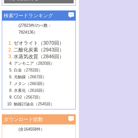
若き触媒の研究者たち～（1）
3号 水処理のための触媒化学
5号 情報学的手法を用いた触媒開発
6号 ヘテロ接合界面
関わる触媒開発動向
B号 第133回触媒討論会（2023年）
6号 窒素とリンの循環のための触媒・機
3号 ナノ粒子・クラスター触媒の最前線
2号 機能性材料の局所構造解析のための
5号 若手による情報発信企画～とびたて
▼58巻（2016年）
4号 光触媒を用いた水分解の最新の研究
6号 カーボンニュートラルに向けた電解
B号 第135回触媒討論会（2025年）
3号 精密高分子合成に関する最近の研究
能性材料
最先端技術
検索ワードランキング
4号 60周年記念企画
若き触媒の研究者たち～（2）
動向
技術
1号 ユニークな構造の高分子を生み出す触
▼57巻（2015年）
動向
B号 第131回触媒討論会（2023年）
3号 無機分離膜材料の開発と触媒反応プ
5号 進化するゼオライト合成技術
6号 石油のノーブル・ユースを志向した
媒技術
(27823件/のべ数：
5号 次世代の触媒プロセスを支えるマイ
B号 第127回触媒討論会（2021年・オン
1号 水素キャリアにかかわる触媒技術の新
4号 バイオマス化成品製造のための触媒
▼56巻（2014年）
ロセスへの適用
触媒技術
7824136）
クロ波
6号 非貴金属系触媒における電気化学的
ライン開催(Zoom)のみ）
2号 リグニンからの化成品製造に向けた触
展開
技術
1号 特殊環境場を利用した材料合成
▼55巻（2013年）
4号 触媒研究における計算科学の利用
酸素還元反応
B号 第129回触媒討論会（2022年・京都
媒技術
6号 メタン転換技術の最新動向
ゼオライト（3070回）
2号 石油精製用触媒の最近の進展
5号 固体触媒による含窒素有機化合物変
2号 光触媒反応機構に関する最新の研究動
1号 高耐久性燃料電池システム用触媒にお
大学：オンライン・対面開催）
▼54巻（2012年）
5号 水素のふるまいを解き明かす最先端
B号 第121回触媒討論会（2018年・東京
3号 触媒研究の最先端～とびたて若き研究
二酸化炭素（2943回）
B号 第125回触媒討論会（2020年・工学
換の最前線
3号 固体酸化物形燃料電池（SOFC）におけ
向
ける新展開
研究
大学）
1号 規則性多孔体の利用技術における最近
▼53巻（2011年）
者たち～（1）
水蒸気改質（2846回）
院大学）
るアノード触媒上での燃料直接改質技術
6号 貴金属使用量低減に向けた自動車排
3号 固体高分子形燃料電池カソード触媒の
2号 リビングラジカル重合の最近の動向
6号 低級アルカンの有効利用のための触
の進歩
アンモニア（2820回）
4号 触媒研究の最先端～とびたて若き研究
1号 金属学から見る合金触媒の新展開
▼52巻（2010年）
ガス浄化触媒の開発
4号 コアシェル構造の制御による触媒機能
開発動向
媒技術
白金（2782回）
3号 天然ガスの化学工業的展開に関する触
2号 第109回触媒討論会
者たち～（2）
2号 第107回触媒討論会
の向上
1号 触媒の劣化対策と長寿命触媒開発
B号 第123回触媒討論会（2019年・大阪
▼51巻（2009年）
4号 人工光合成に向けた近年のアプローチ
光触媒（2667回）
媒技術
B号 第119回触媒討論会（2017年・首都
3号 貴金属低減技術の最新動向
5号 触媒研究の最先端～とびたて若き研究
市立大学）
3号 触媒のその場観察法の進歩（１）
5号 工業触媒およびその周辺技術の最近の
2号 第105回触媒討論会
1号 炭素材料－熱い注目を集める材料－
▼50巻（2008年）
メタン（2663回）
大学東京）
5号 未利用熱エネルギーの有効活用に貢献
4号 貴金属触媒の精密構造制御とその活用
者たち～（3）
4号 貴金属代替技術の最新動向
進歩
水素化（2616回）
4号 触媒のその場観察法の進歩（２）
3号 ナノ構造が拓く新機能
する触媒技術
2号 第103回触媒討論会
1号 触媒化学と学会のこの10年，半世紀，
▼49巻（2007年）
5号 バイオマス化成品製造のための固体触
6号 イオニクス材料と燃料電池・電解合成
5号 光触媒による物質変換反応の新展開
CO2（2567回）
6号 ナノシート
5号 不活性結合の触媒的活性化による有機
そして未来
4号 活性サイトおよびその環境の精密な設
6号 ポリオキソメタレート
3号 環境浄化用光触媒の現状と課題
媒の開発
1号 含フッ素化合物の合成と触媒
▼48巻（2006年）
の最新の研究動向
触媒討論会（2545回）
6号 グラフェン
合成
B号 第115回触媒討論会（2015年・成蹊大
計による触媒の高機能化
2号 第101回触媒討論会
B号 第113回触媒討論会（2014年・ロワジ
4号 水素社会の実現に向けた水素製造・貯
6号 ナノ空間─吸着状態解析から新機能開拓
2号 第99回触媒討論会
B号 第117回触媒討論会（2016年・大阪府
1号 固体酸触媒の最近の進歩
▼47巻（2005年）
学）
7号 水素を利用する化成品合成の新潮流
6号 新しい固体酸触媒技術
5号 触媒を有効に使うための技術
ールホテル豊橋）
蔵技術の進歩
まで─
3号 メソポーラス物質の新展開
立大学）
3号 実用的ファインケミカル合成プロセス
ダウンロード総数
2号 第97回触媒討論会
1号 最近の触媒担体とその効果
▼46巻（2004年）
7号 ゼオライト合成における最近の進歩
6号 第106回触媒討論会
5号 CO
が関わる触媒・材料
B号 第111回触媒討論会（2013年・関西大
4号 錯体を利用したユニークな表面構造の
を実現する触媒
2
3号 リビング重合触媒の最近の展開
2号 第95回触媒討論会
(全164558件）
1号 部分酸化反応触媒の最前線
▼45巻（2003年）
学）
構築と機能
7号 有機分子触媒による精密有機合成
4号 バイオマス活用のための技術開発
6号 第104回触媒討論会
4号 今後の液体燃料を支える触媒技術
3号 化成品を合成するゼオライト触媒
2号 第93回触媒討論会