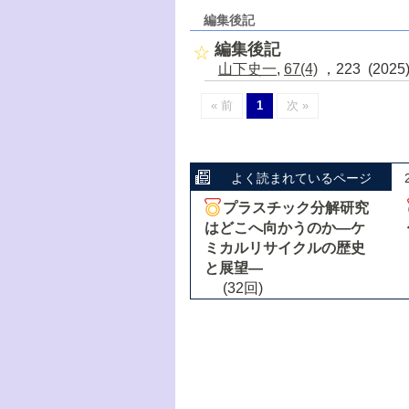
編集後記
編集後記
山下史一
,
67(4)
，223 (202
« 前
1
次 »
よく読まれているページ
プラスチック分解研究
はどこへ向かうのか―ケ
ミカルリサイクルの歴史
と展望―
(32回)