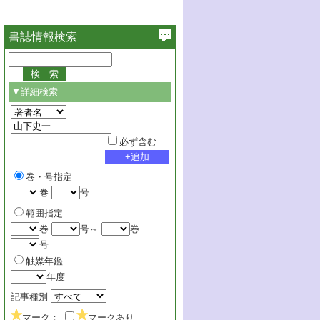
書誌情報検索
▼詳細検索
必ず含む
巻・号指定
巻
号
範囲指定
巻
号～
巻
号
触媒年鑑
年度
記事種別
マーク：
マークあり