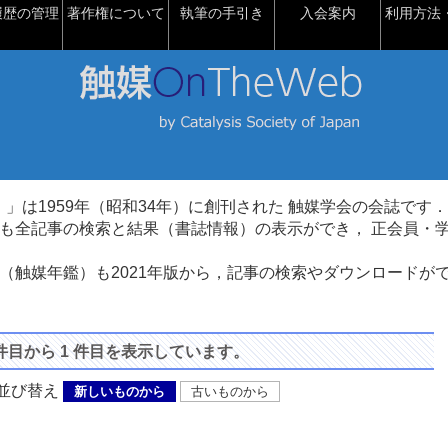
履歴の管理
著作権について
執筆の手引き
入会案内
利用方法・
talysis）」は1959年（昭和34年）に創刊された 触媒学会の会誌です．
も全記事の検索と結果（書誌情報）の表示ができ， 正会員・
（触媒年鑑）も2021年版から，記事の検索やダウンロードが
 件目から 1 件目を表示しています。
び替え
新しいものから
古いものから