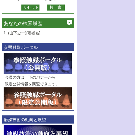
あなたの検索履歴
1.
(山下史一){著者名}
参照触媒ポータル
会員の方は、下のバナーから
限定公開情報を閲覧できます。
触媒技術の動向と展望