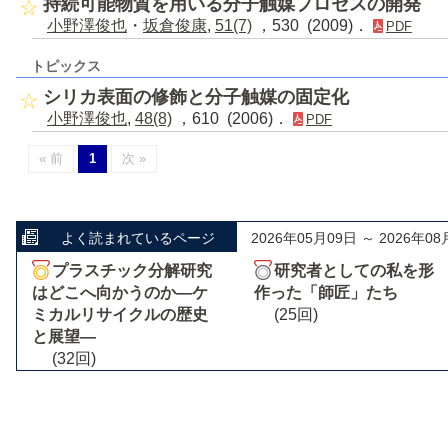
持続可能物質を用いる分子触媒プロセスの開発
小野澤俊也
・
坂倉俊康
,
51(7)
，530 (2009)．
PDF
トピックス
シリカ表面の修飾と分子触媒の固定化
小野澤俊也
,
48(8)
，610 (2006)．
PDF
« 前
1
次 »
よく読まれているページ
2026年05月09日 ～ 2026年08
プラスチック分解研究
研究者としての私を形
はどこへ向かうのか―ケ
作った「師匠」たち
ミカルリサイクルの歴史
(25回)
と展望―
(32回)