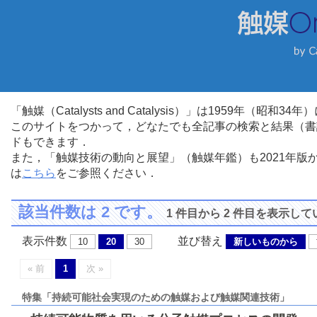
「触媒（Catalysts and Catalysis）」は1959年（昭
このサイトをつかって，どなたでも全記事の検索と結果（書
ドもできます．
また，「触媒技術の動向と展望」（触媒年鑑）も2021年
は
こちら
をご参照ください．
該当件数は 2 です。
1 件目から 2 件目を表示し
表示件数
並び替え
10
20
30
新しいものから
« 前
1
次 »
特集「持続可能社会実現のための触媒および触媒関連技術」