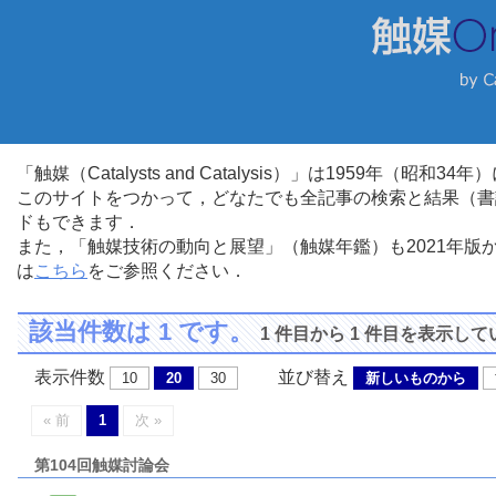
「触媒（Catalysts and Catalysis）」は1959年（昭
このサイトをつかって，どなたでも全記事の検索と結果（書
ドもできます．
また，「触媒技術の動向と展望」（触媒年鑑）も2021年
は
こちら
をご参照ください．
該当件数は 1 です。
1 件目から 1 件目を表示し
表示件数
並び替え
10
20
30
新しいものから
« 前
1
次 »
第104回触媒討論会