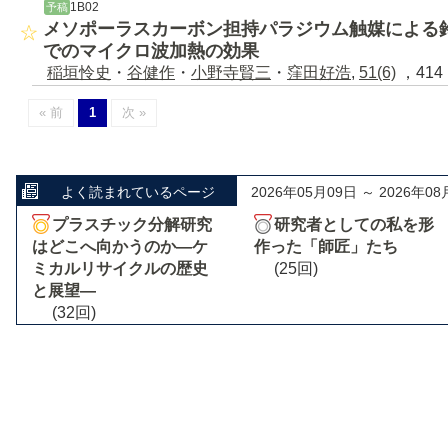
1B02
予稿
メソポーラスカーボン担持パラジウム触媒による
でのマイクロ波加熱の効果
稲垣怜史
・
谷健作
・
小野寺賢三
・
窪田好浩
,
51(6)
，414 
« 前
1
次 »
よく読まれているページ
2026年05月09日 ～ 2026年08
プラスチック分解研究
研究者としての私を形
はどこへ向かうのか―ケ
作った「師匠」たち
ミカルリサイクルの歴史
(25回)
と展望―
(32回)