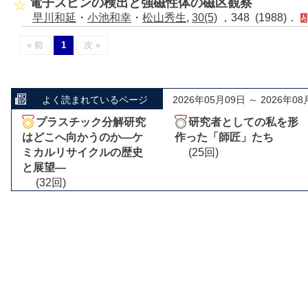
電子スピンの検出と強磁性体の磁区観察
早川和延
・
小池和幸
・
松山秀生
,
30(5)
，348 (1988)．
« 前
1
次 »
よく読まれているページ
2026年05月09日 ～ 2026年08
プラスチック分解研究
研究者としての私を形
はどこへ向かうのか―ケ
作った「師匠」たち
ミカルリサイクルの歴史
(25回)
と展望―
(32回)