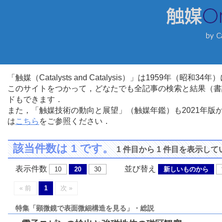
「触媒（Catalysts and Catalysis）」は1959年（昭
このサイトをつかって，どなたでも全記事の検索と結果（書
ドもできます．
また，「触媒技術の動向と展望」（触媒年鑑）も2021年
は
こちら
をご参照ください．
該当件数は 1 です。
1 件目から 1 件目を表示し
表示件数
並び替え
10
20
30
新しいものから
« 前
1
次 »
特集「顕微鏡で表面微細構造を見る」・総説