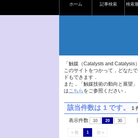
ホーム
記事検索
検索
「触媒（Catalysts and Ca
このサイトをつかって，どなたで
ドもできます．
また，「触媒技術の動向と展望」
は
こちら
をご参照ください．
該当件数は 1 です。
1
表示件数
並
10
20
30
« 前
1
次 »