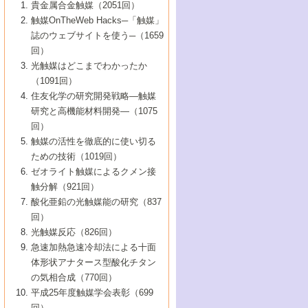
1号 なぜこの触媒が良いのか？
▼44巻（2002年）
貴金属合金触媒（2051回）
5号 若手会員による触媒研究の未来展望1：
8号 高機能化ポリオレフィンに向けた重合
5号 こんな物質，あんな物質―新たな触媒
7号 持続可能社会実現のための触媒および
5号 水素製造・貯蔵のための触媒技術の新
4号 水分解用光触媒材料
3号 特殊エネルギー場の触媒反応
触媒OnTheWeb Hacks─「触媒」
企業編
2号 第91回触媒討論会
触媒の最近の進展
1号 高次制御された触媒の化学
▼43巻（2001年）
の可能性―
触媒関連技術
しい展開
誌のウェブサイトを使う─（1659
5号 時間分解分光の進歩と応用
4号 生体内における金属の触媒作用
6号 第102回触媒討論会
3号 最近の自動車排ガス処理技術
2号 第89回触媒討論会
1号 グリーンケミストリーと触媒
▼42巻（2000年）
6号 第100回触媒討論会
8号 未来を拓く金属錯体
回）
6号 第98回触媒討論会
6号 第96回触媒討論会
5号 ファインケミカルズの展開に寄与する
7号 触媒・化学反応における計算化学の進
4号 触媒研究の現状と将来─第90回触媒討論
3号 触媒を利用した電気化学の新展開
2号 第87回触媒討論会特集号
1号 触媒反応工学の明日を拓く
▼41巻（1999年）
7号 『結晶の化学』を活かした触媒研究
光触媒はどこまでわかったか
7号 基礎化学品製造の触媒技術
触媒
歩
会Aから
7号 未来型金属錯体触媒開発への展望
4号 ナノ材料の調製と機能化
（1091回）
3号 生体触媒とバイオプロセス
2号 第85回触媒討論会
8号 イオン液体の応用
1号 孔、穴、あな?-特異な空間とその利用-
▼40巻（1998年）
8号 多機能型リアクター
6号 第94回触媒討論会
8号 若手研究者による触媒研究の未来展望
5号 基礎化学品製造の触媒技術
8号 超臨界流体を用いた化学プロセスの新
住友化学の研究開発戦略―触媒
5号 こんな触媒が欲しい
4号 水素製造・利用の触媒化学
3号 反応ダイナミクス
2号 第83回触媒討論会
1号 創立40周年記念・触媒化学この10年の
▼39巻（1997年）
2：大学・研究所編
展開
研究と高機能材料開発―（1075
7号 サブナノレベルでみた新しい表面現象
6号 第92回触媒討論会
6号 第90回触媒討論会
5号 触媒研究における新しい切り口：コン
進展と21世紀への提言/創立40周年記念・触
4号 超臨界流体の触媒反応への応用
3号 均一系触媒反応最前線
1号 均一系と不均一系触媒反応-その特徴と
回）
▼38巻（1996年）
8号 オレフィン重合触媒の新たな展
7号 基礎化学品製造の触媒技術
ビナトリアルケミストリー
媒学会この10年の歩みとこれから/創立40周
7号 触媒研究と学術雑誌/情報
5号 触媒のおもしろさをどのように伝える
接点
触媒の活性を徹底的に使い切る
4号 実用炭素材料の新展開
1号 触媒の構造と触媒作用/C1化学を中心と
▼37巻（1995年）
年記念・記録は語る
8号 資源の循環と触媒技術
6号 第88回触媒討論会特集号
か
ための技術（1019回）
8号 若い世代からみた触媒化学の現状と未
2号 第79回触媒討論会
5号 研究の方法論を考える
する21世紀への触媒
1号 ファインケミカルズと固体触媒
▼36巻（1994年）
2号 第81回触媒討論会
ゼオライト触媒によるクメン接
来
7号 企業における触媒研究のブレークスル
6号 第86回触媒討論会
3号 最新NO除去触媒の実用化研究
6号 第84回触媒討論会
2号 第77回触媒討論会
2号 第75回触媒討論会
触分解（921回）
1号 電気化学と触媒
▼35巻（1993年）
ー
3号 計算機触媒化学へのさそい
7号 水素化精製触媒の新しい展開
4号 新しい反応場を目指した触媒調製
7号 機能性金属材料と触媒
3号 オリンピックメダル:金・銀・銅はどん
酸化亜鉛の光触媒能の研究（837
3号 希土類を利用した触媒
2号 第73回触媒討論会
8号 この材料を触媒として使ってみません
4号 触媒劣化の制御と予測
1号 工業触媒開発マニュアル―探索から工
▼34巻（1992年）
8号 新しい反応性と機能性を目指した金属
な触媒作用を示すか
回）
5号 反応・分離技術の新しい展開
8号 触媒研究へのNMRの応用と展望
か？
業化まで
4号 触媒とリサイクル
3号 C4化学の展開
5号 最新の実用プロセスと触媒
クラスタ-化学
1号 インパクトを与えたこの研究
▼33巻（1991年）
光触媒反応（826回）
4号 触媒作用における機能の複合化
6号 第80回触媒討論会
2号 第71回触媒討論会
5号 エネルギー変換触媒
4号 《通常号》
6号 第82回触媒討論会
急速加熱急速冷却法による十面
2号 第69回触媒討論会
1号 触媒プロセス開発マニュアル―探索か
▼32巻（1990年）
5号 未来を拓け！若手研究者
7号 無機―有機ハイブリッド材料の新展開
3号 研究開発のうらおもて―着想と展開
体形状アナタース型酸化チタン
6号 第76回触媒討論会
5号 《通常号》
ら工業化まで，知っておきたいこと PartII
7号 ナノ構造体の化学
3号 ケミカルズ合成触媒―新しい展開と応
1号 21世紀に向けて触媒研究の飛躍をめざ
▼31巻（1989年）
6号 第78回触媒討論会
8号 AFMでみる世界
の気相合成（770回）
4号 触媒劣化と寿命の予測
7号 表面吸着相の新しい展開
用
6号 第74回触媒討論会
2号 第67回触媒討論会
8号 あの反応は今
す―触媒化学の裾野を広げよう
1号 情報科学と反応設計・材料設計
▼30巻（1988年）
7号 ダイナミックな領域への触媒研究の展
平成25年度触媒学会表彰（699
5号 環境に優しい触媒
8号 マイクロポーラス・クリスタル触媒の
4号 触媒調製の科学と技術の最前線
7号 半導体光触媒の基礎と広がり
3号 光触媒
2号 第65回触媒討論会
開/C1化学を中心とする21世紀への触媒
回）