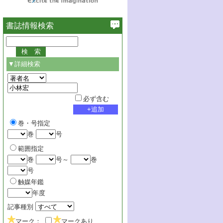
書誌情報検索
▼詳細検索
必ず含む
巻・号指定
巻
号
範囲指定
巻
号～
巻
号
触媒年鑑
年度
記事種別
マーク：
マークあり