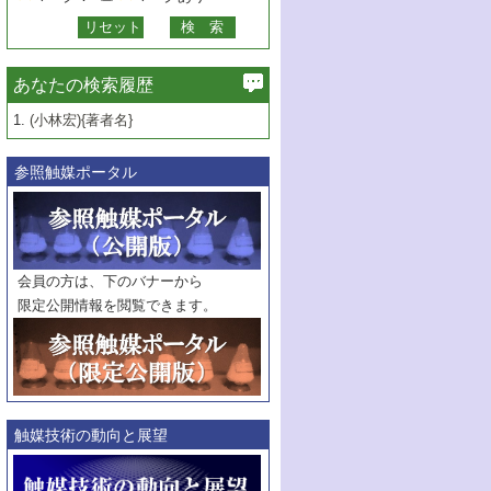
あなたの検索履歴
1.
(小林宏){著者名}
参照触媒ポータル
会員の方は、下のバナーから
限定公開情報を閲覧できます。
触媒技術の動向と展望