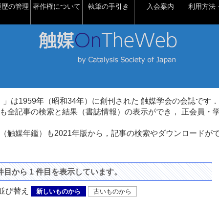
履歴の管理
著作権について
執筆の手引き
入会案内
利用方法・
talysis）」は1959年（昭和34年）に創刊された 触媒学会の会誌です．
も全記事の検索と結果（書誌情報）の表示ができ， 正会員・
（触媒年鑑）も2021年版から，記事の検索やダウンロードが
 件目から 1 件目を表示しています。
び替え
新しいものから
古いものから