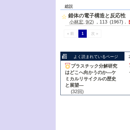
総説
錯体の電子構造と反応性
小林宏
,
9(2)
，113 (1967)．
« 前
1
次 »
よく読まれているページ
プラスチック分解研究
はどこへ向かうのか―ケ
ミカルリサイクルの歴史
と展望―
(32回)