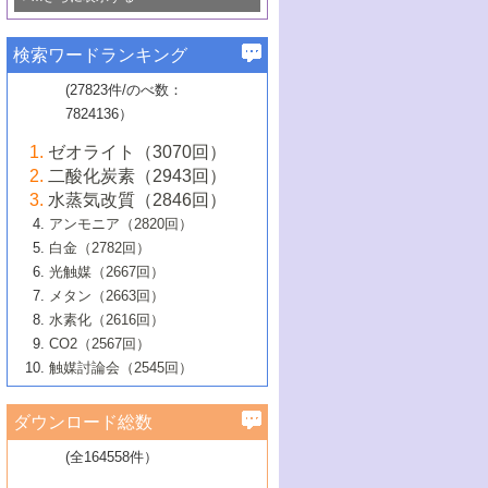
若き触媒の研究者たち～（1）
3号 水処理のための触媒化学
5号 情報学的手法を用いた触媒開発
6号 ヘテロ接合界面
関わる触媒開発動向
B号 第133回触媒討論会（2023年）
6号 窒素とリンの循環のための触媒・機
3号 ナノ粒子・クラスター触媒の最前線
2号 機能性材料の局所構造解析のための
5号 若手による情報発信企画～とびたて
▼58巻（2016年）
4号 光触媒を用いた水分解の最新の研究
6号 カーボンニュートラルに向けた電解
B号 第135回触媒討論会（2025年）
3号 精密高分子合成に関する最近の研究
能性材料
最先端技術
検索ワードランキング
4号 60周年記念企画
若き触媒の研究者たち～（2）
動向
技術
1号 ユニークな構造の高分子を生み出す触
▼57巻（2015年）
動向
B号 第131回触媒討論会（2023年）
3号 無機分離膜材料の開発と触媒反応プ
5号 進化するゼオライト合成技術
6号 石油のノーブル・ユースを志向した
媒技術
(27823件/のべ数：
5号 次世代の触媒プロセスを支えるマイ
B号 第127回触媒討論会（2021年・オン
1号 水素キャリアにかかわる触媒技術の新
4号 バイオマス化成品製造のための触媒
▼56巻（2014年）
ロセスへの適用
触媒技術
7824136）
クロ波
6号 非貴金属系触媒における電気化学的
ライン開催(Zoom)のみ）
2号 リグニンからの化成品製造に向けた触
展開
技術
1号 特殊環境場を利用した材料合成
▼55巻（2013年）
4号 触媒研究における計算科学の利用
酸素還元反応
B号 第129回触媒討論会（2022年・京都
媒技術
6号 メタン転換技術の最新動向
ゼオライト（3070回）
2号 石油精製用触媒の最近の進展
5号 固体触媒による含窒素有機化合物変
2号 光触媒反応機構に関する最新の研究動
1号 高耐久性燃料電池システム用触媒にお
大学：オンライン・対面開催）
▼54巻（2012年）
5号 水素のふるまいを解き明かす最先端
B号 第121回触媒討論会（2018年・東京
3号 触媒研究の最先端～とびたて若き研究
二酸化炭素（2943回）
B号 第125回触媒討論会（2020年・工学
換の最前線
3号 固体酸化物形燃料電池（SOFC）におけ
向
ける新展開
研究
大学）
1号 規則性多孔体の利用技術における最近
▼53巻（2011年）
者たち～（1）
水蒸気改質（2846回）
院大学）
るアノード触媒上での燃料直接改質技術
6号 貴金属使用量低減に向けた自動車排
3号 固体高分子形燃料電池カソード触媒の
2号 リビングラジカル重合の最近の動向
6号 低級アルカンの有効利用のための触
の進歩
アンモニア（2820回）
4号 触媒研究の最先端～とびたて若き研究
1号 金属学から見る合金触媒の新展開
▼52巻（2010年）
ガス浄化触媒の開発
4号 コアシェル構造の制御による触媒機能
開発動向
媒技術
白金（2782回）
3号 天然ガスの化学工業的展開に関する触
2号 第109回触媒討論会
者たち～（2）
2号 第107回触媒討論会
の向上
1号 触媒の劣化対策と長寿命触媒開発
B号 第123回触媒討論会（2019年・大阪
▼51巻（2009年）
4号 人工光合成に向けた近年のアプローチ
光触媒（2667回）
媒技術
B号 第119回触媒討論会（2017年・首都
3号 貴金属低減技術の最新動向
5号 触媒研究の最先端～とびたて若き研究
市立大学）
3号 触媒のその場観察法の進歩（１）
5号 工業触媒およびその周辺技術の最近の
2号 第105回触媒討論会
1号 炭素材料－熱い注目を集める材料－
▼50巻（2008年）
メタン（2663回）
大学東京）
5号 未利用熱エネルギーの有効活用に貢献
4号 貴金属触媒の精密構造制御とその活用
者たち～（3）
4号 貴金属代替技術の最新動向
進歩
水素化（2616回）
4号 触媒のその場観察法の進歩（２）
3号 ナノ構造が拓く新機能
する触媒技術
2号 第103回触媒討論会
1号 触媒化学と学会のこの10年，半世紀，
▼49巻（2007年）
5号 バイオマス化成品製造のための固体触
6号 イオニクス材料と燃料電池・電解合成
5号 光触媒による物質変換反応の新展開
CO2（2567回）
6号 ナノシート
5号 不活性結合の触媒的活性化による有機
そして未来
4号 活性サイトおよびその環境の精密な設
6号 ポリオキソメタレート
3号 環境浄化用光触媒の現状と課題
媒の開発
1号 含フッ素化合物の合成と触媒
▼48巻（2006年）
の最新の研究動向
触媒討論会（2545回）
6号 グラフェン
合成
B号 第115回触媒討論会（2015年・成蹊大
計による触媒の高機能化
2号 第101回触媒討論会
B号 第113回触媒討論会（2014年・ロワジ
4号 水素社会の実現に向けた水素製造・貯
6号 ナノ空間─吸着状態解析から新機能開拓
2号 第99回触媒討論会
B号 第117回触媒討論会（2016年・大阪府
1号 固体酸触媒の最近の進歩
▼47巻（2005年）
学）
7号 水素を利用する化成品合成の新潮流
6号 新しい固体酸触媒技術
5号 触媒を有効に使うための技術
ールホテル豊橋）
蔵技術の進歩
まで─
3号 メソポーラス物質の新展開
立大学）
3号 実用的ファインケミカル合成プロセス
ダウンロード総数
2号 第97回触媒討論会
1号 最近の触媒担体とその効果
▼46巻（2004年）
7号 ゼオライト合成における最近の進歩
6号 第106回触媒討論会
5号 CO
が関わる触媒・材料
B号 第111回触媒討論会（2013年・関西大
4号 錯体を利用したユニークな表面構造の
を実現する触媒
2
3号 リビング重合触媒の最近の展開
2号 第95回触媒討論会
(全164558件）
1号 部分酸化反応触媒の最前線
▼45巻（2003年）
学）
構築と機能
7号 有機分子触媒による精密有機合成
4号 バイオマス活用のための技術開発
6号 第104回触媒討論会
4号 今後の液体燃料を支える触媒技術
3号 化成品を合成するゼオライト触媒
2号 第93回触媒討論会