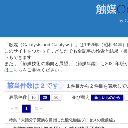
「触媒（Catalysts and Catalysis）」は1959年（昭
このサイトをつかって，どなたでも全記事の検索と結果（書
ドもできます．
また，「触媒技術の動向と展望」（触媒年鑑）も2021年
は
こちら
をご参照ください．
該当件数は 2 です。
1 件目から 2 件目を表示し
表示件数
並び替え
10
20
30
新しいものから
« 前
1
次 »
特集「未踏分子変換を目指した酸化触媒プロセスの最前線」