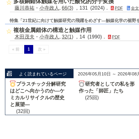
多核銅錯体触媒を用いた酸化的分子変換
藤川恭祐
・
小寺政人
,
66(3)
，131 (2024)．
PDF
全文
特集「21世紀に向けて触媒研究の飛躍をめざす―触媒化学の裾野
複核金属錯体の構造と触媒作用
木田茂夫
・
小寺政人
,
32(1)
，14 (1990)．
PDF
« 前
1
次 »
よく読まれているページ
2026年05月10日 ～ 2026年08
プラスチック分解研究
研究者としての私を形
はどこへ向かうのか―ケ
作った「師匠」たち
ミカルリサイクルの歴史
(25回)
と展望―
(32回)