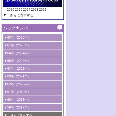
2026
2025
2024
2023
2022
▼…さらに表示する
バックナンバー
▼68巻（2026年）
1号 過酸化水素合成に関する研究動向
▼67巻（2025年）
2号 コンピューター技術により加速する
1号 CO
水素化によるグリーン燃料/グリ
▼66巻（2024年）
2
触媒開発
ーンケミカル製造
1号 低次元ナノ構造を有する触媒材料
▼65巻（2023年）
3号 有機分子変換やCO
資源化のための
2
2号 水素製造のための水分解技術に関す
2号 規制反応場を活用した固体触媒研究
1号 炭素が関わる触媒機能
▼64巻（2022年）
光触媒に関する最近の研究
る最近の研究
の新展開
2号 プラスチックケミカルリサイクルの
1号 合成ガス製造とCOを用いるケミカル
▼63巻（2021年）
B号 第137回触媒討論会（2026年）
3号 オレフィン系樹脂の精密合成に関す
3号 未踏分子変換を目指した酸化触媒プ
ための触媒技術
ズ合成の最新動向
1号 金触媒の新展開
▼62巻（2020年）
る最新技術
ロセスの最前線
3号 非酸化物系金属化合物を基盤とした
2号 化学品合成のための合金触媒開発
2号 ペロブスカイト
1号 触媒設計を拓く欠陥構造のキャラク
▼61巻（2019年）
4号 アルコール類の効率的変換を実現す
4号 シンクロトロン放射光および中性子
触媒材料の開発
3号 CO
の排出削減および有効活用のた
タリゼーション
2
3号 特殊反応場を利用した触媒的分子変
る非貴金属触媒の研究動向
線を利用した触媒解析技術の最先端
1号 物質移動制御に着目した触媒プロセ
▼60巻（2018年）
4号 格子酸素・格子酸素欠陥を利用した
めの触媒技術
換反応
2号 機能化学品製造に資するクリーンな
ス開発
5号 ゼオライトの合成と応用における研
5号 単原子触媒
触媒反応
1号 固体酸触媒の最新の研究動向
▼59巻（2017年）
触媒的酸化反応
4号 若手による情報発信企画～とびたて
4号 多孔質材料を用いた触媒の新展開
究動向
2号 CO
フリー水素サプライチェーンに
2
6号 参照触媒委員会からのお知らせ
5号 生体触媒によるエネルギー変換反応
2号 二酸化炭素からの有用化学品合成
1号 いたるところに，触媒
▼…さらに表示する