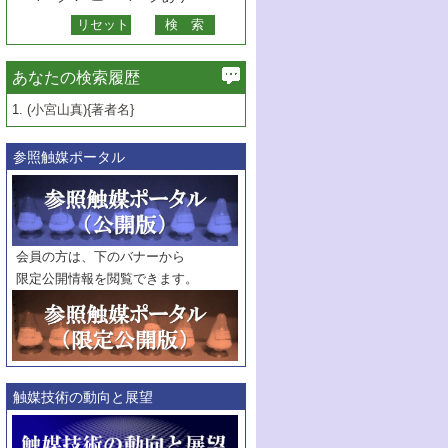
あなたの検索履歴
1.
(小宮山真){著者名}
参照触媒ポータル
会員の方は、下のバナーから
限定公開情報を閲覧できます。
触媒技術の動向と展望