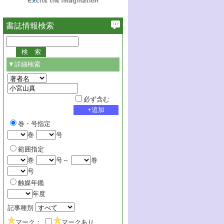
書誌情報検索
▼詳細検索
必ず含む
巻・号指定
巻
号
範囲指定
巻
号～
巻
号
触媒年鑑
年度
記事種別
マーク：
マークあり