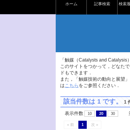
ホーム
記事検索
検索
「触媒（Catalysts and Ca
このサイトをつかって，どなたで
ドもできます．
また，「触媒技術の動向と展望」
は
こちら
をご参照ください．
該当件数は 1 です。
1
表示件数
並
10
20
30
« 前
1
次 »