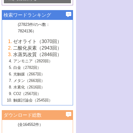
若き触媒の研究者たち～（1）
3号 水処理のための触媒化学
5号 情報学的手法を用いた触媒開発
6号 ヘテロ接合界面
関わる触媒開発動向
B号 第133回触媒討論会（2023年）
6号 窒素とリンの循環のための触媒・機
3号 ナノ粒子・クラスター触媒の最前線
2号 機能性材料の局所構造解析のための
5号 若手による情報発信企画～とびたて
▼58巻（2016年）
4号 光触媒を用いた水分解の最新の研究
6号 カーボンニュートラルに向けた電解
B号 第135回触媒討論会（2025年）
3号 精密高分子合成に関する最近の研究
能性材料
最先端技術
検索ワードランキング
4号 60周年記念企画
若き触媒の研究者たち～（2）
動向
技術
1号 ユニークな構造の高分子を生み出す触
▼57巻（2015年）
動向
B号 第131回触媒討論会（2023年）
3号 無機分離膜材料の開発と触媒反応プ
5号 進化するゼオライト合成技術
6号 石油のノーブル・ユースを志向した
媒技術
(27823件/のべ数：
5号 次世代の触媒プロセスを支えるマイ
B号 第127回触媒討論会（2021年・オン
1号 水素キャリアにかかわる触媒技術の新
4号 バイオマス化成品製造のための触媒
▼56巻（2014年）
ロセスへの適用
触媒技術
7824136）
クロ波
6号 非貴金属系触媒における電気化学的
ライン開催(Zoom)のみ）
2号 リグニンからの化成品製造に向けた触
展開
技術
1号 特殊環境場を利用した材料合成
▼55巻（2013年）
4号 触媒研究における計算科学の利用
酸素還元反応
B号 第129回触媒討論会（2022年・京都
媒技術
6号 メタン転換技術の最新動向
ゼオライト（3070回）
2号 石油精製用触媒の最近の進展
5号 固体触媒による含窒素有機化合物変
2号 光触媒反応機構に関する最新の研究動
1号 高耐久性燃料電池システム用触媒にお
大学：オンライン・対面開催）
▼54巻（2012年）
5号 水素のふるまいを解き明かす最先端
B号 第121回触媒討論会（2018年・東京
3号 触媒研究の最先端～とびたて若き研究
二酸化炭素（2943回）
B号 第125回触媒討論会（2020年・工学
換の最前線
3号 固体酸化物形燃料電池（SOFC）におけ
向
ける新展開
研究
大学）
1号 規則性多孔体の利用技術における最近
▼53巻（2011年）
者たち～（1）
水蒸気改質（2846回）
院大学）
るアノード触媒上での燃料直接改質技術
6号 貴金属使用量低減に向けた自動車排
3号 固体高分子形燃料電池カソード触媒の
2号 リビングラジカル重合の最近の動向
6号 低級アルカンの有効利用のための触
の進歩
アンモニア（2820回）
4号 触媒研究の最先端～とびたて若き研究
1号 金属学から見る合金触媒の新展開
▼52巻（2010年）
ガス浄化触媒の開発
4号 コアシェル構造の制御による触媒機能
開発動向
媒技術
白金（2782回）
3号 天然ガスの化学工業的展開に関する触
2号 第109回触媒討論会
者たち～（2）
2号 第107回触媒討論会
の向上
1号 触媒の劣化対策と長寿命触媒開発
B号 第123回触媒討論会（2019年・大阪
▼51巻（2009年）
4号 人工光合成に向けた近年のアプローチ
光触媒（2667回）
媒技術
B号 第119回触媒討論会（2017年・首都
3号 貴金属低減技術の最新動向
5号 触媒研究の最先端～とびたて若き研究
市立大学）
3号 触媒のその場観察法の進歩（１）
5号 工業触媒およびその周辺技術の最近の
2号 第105回触媒討論会
1号 炭素材料－熱い注目を集める材料－
▼50巻（2008年）
メタン（2663回）
大学東京）
5号 未利用熱エネルギーの有効活用に貢献
4号 貴金属触媒の精密構造制御とその活用
者たち～（3）
4号 貴金属代替技術の最新動向
進歩
水素化（2616回）
4号 触媒のその場観察法の進歩（２）
3号 ナノ構造が拓く新機能
する触媒技術
2号 第103回触媒討論会
1号 触媒化学と学会のこの10年，半世紀，
▼49巻（2007年）
5号 バイオマス化成品製造のための固体触
6号 イオニクス材料と燃料電池・電解合成
5号 光触媒による物質変換反応の新展開
CO2（2567回）
6号 ナノシート
5号 不活性結合の触媒的活性化による有機
そして未来
4号 活性サイトおよびその環境の精密な設
6号 ポリオキソメタレート
3号 環境浄化用光触媒の現状と課題
媒の開発
1号 含フッ素化合物の合成と触媒
▼48巻（2006年）
の最新の研究動向
触媒討論会（2545回）
6号 グラフェン
合成
B号 第115回触媒討論会（2015年・成蹊大
計による触媒の高機能化
2号 第101回触媒討論会
B号 第113回触媒討論会（2014年・ロワジ
4号 水素社会の実現に向けた水素製造・貯
6号 ナノ空間─吸着状態解析から新機能開拓
2号 第99回触媒討論会
B号 第117回触媒討論会（2016年・大阪府
1号 固体酸触媒の最近の進歩
▼47巻（2005年）
学）
7号 水素を利用する化成品合成の新潮流
6号 新しい固体酸触媒技術
5号 触媒を有効に使うための技術
ールホテル豊橋）
蔵技術の進歩
まで─
3号 メソポーラス物質の新展開
立大学）
3号 実用的ファインケミカル合成プロセス
ダウンロード総数
2号 第97回触媒討論会
1号 最近の触媒担体とその効果
▼46巻（2004年）
7号 ゼオライト合成における最近の進歩
6号 第106回触媒討論会
5号 CO
が関わる触媒・材料
B号 第111回触媒討論会（2013年・関西大
4号 錯体を利用したユニークな表面構造の
を実現する触媒
2
3号 リビング重合触媒の最近の展開
2号 第95回触媒討論会
(全164552件）
1号 部分酸化反応触媒の最前線
▼45巻（2003年）
学）
構築と機能
7号 有機分子触媒による精密有機合成
4号 バイオマス活用のための技術開発
6号 第104回触媒討論会
4号 今後の液体燃料を支える触媒技術
3号 化成品を合成するゼオライト触媒
2号 第93回触媒討論会