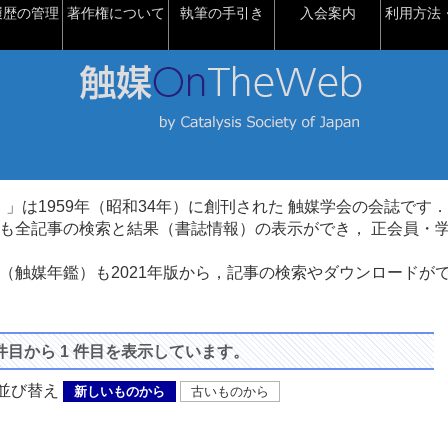
履歴の管理
著作権について
執筆の手引き
入会案内
利用方法・
talysis）」は1959年（昭和34年）に創刊された 触媒学会の会誌です．
も全記事の検索と結果（書誌情報）の表示ができ， 正会員・
（触媒年鑑）も2021年版から，記事の検索やダウンロードが
 件目から 1 件目を表示しています。
び替え
新しいものから
古いものから