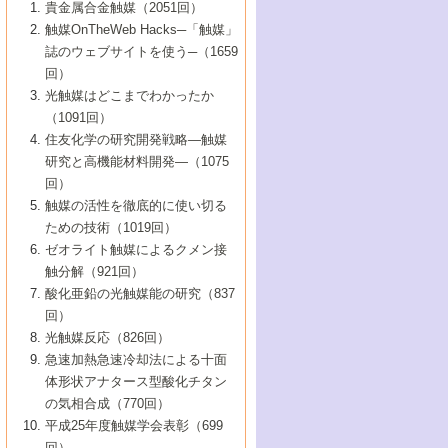
1号 なぜこの触媒が良いのか？
▼44巻（2002年）
貴金属合金触媒（2051回）
5号 若手会員による触媒研究の未来展望1：
8号 高機能化ポリオレフィンに向けた重合
5号 こんな物質，あんな物質―新たな触媒
7号 持続可能社会実現のための触媒および
5号 水素製造・貯蔵のための触媒技術の新
4号 水分解用光触媒材料
3号 特殊エネルギー場の触媒反応
触媒OnTheWeb Hacks─「触媒」
企業編
2号 第91回触媒討論会
触媒の最近の進展
1号 高次制御された触媒の化学
▼43巻（2001年）
の可能性―
触媒関連技術
しい展開
誌のウェブサイトを使う─（1659
5号 時間分解分光の進歩と応用
4号 生体内における金属の触媒作用
6号 第102回触媒討論会
3号 最近の自動車排ガス処理技術
2号 第89回触媒討論会
1号 グリーンケミストリーと触媒
▼42巻（2000年）
6号 第100回触媒討論会
8号 未来を拓く金属錯体
回）
6号 第98回触媒討論会
6号 第96回触媒討論会
5号 ファインケミカルズの展開に寄与する
7号 触媒・化学反応における計算化学の進
4号 触媒研究の現状と将来─第90回触媒討論
3号 触媒を利用した電気化学の新展開
2号 第87回触媒討論会特集号
1号 触媒反応工学の明日を拓く
▼41巻（1999年）
7号 『結晶の化学』を活かした触媒研究
光触媒はどこまでわかったか
7号 基礎化学品製造の触媒技術
触媒
歩
会Aから
7号 未来型金属錯体触媒開発への展望
4号 ナノ材料の調製と機能化
（1091回）
3号 生体触媒とバイオプロセス
2号 第85回触媒討論会
8号 イオン液体の応用
1号 孔、穴、あな?-特異な空間とその利用-
▼40巻（1998年）
8号 多機能型リアクター
6号 第94回触媒討論会
8号 若手研究者による触媒研究の未来展望
5号 基礎化学品製造の触媒技術
8号 超臨界流体を用いた化学プロセスの新
住友化学の研究開発戦略―触媒
5号 こんな触媒が欲しい
4号 水素製造・利用の触媒化学
3号 反応ダイナミクス
2号 第83回触媒討論会
1号 創立40周年記念・触媒化学この10年の
▼39巻（1997年）
2：大学・研究所編
展開
研究と高機能材料開発―（1075
7号 サブナノレベルでみた新しい表面現象
6号 第92回触媒討論会
6号 第90回触媒討論会
5号 触媒研究における新しい切り口：コン
進展と21世紀への提言/創立40周年記念・触
4号 超臨界流体の触媒反応への応用
3号 均一系触媒反応最前線
1号 均一系と不均一系触媒反応-その特徴と
回）
▼38巻（1996年）
8号 オレフィン重合触媒の新たな展
7号 基礎化学品製造の触媒技術
ビナトリアルケミストリー
媒学会この10年の歩みとこれから/創立40周
7号 触媒研究と学術雑誌/情報
5号 触媒のおもしろさをどのように伝える
接点
触媒の活性を徹底的に使い切る
4号 実用炭素材料の新展開
1号 触媒の構造と触媒作用/C1化学を中心と
▼37巻（1995年）
年記念・記録は語る
8号 資源の循環と触媒技術
6号 第88回触媒討論会特集号
か
ための技術（1019回）
8号 若い世代からみた触媒化学の現状と未
2号 第79回触媒討論会
5号 研究の方法論を考える
する21世紀への触媒
1号 ファインケミカルズと固体触媒
▼36巻（1994年）
2号 第81回触媒討論会
ゼオライト触媒によるクメン接
来
7号 企業における触媒研究のブレークスル
6号 第86回触媒討論会
3号 最新NO除去触媒の実用化研究
6号 第84回触媒討論会
2号 第77回触媒討論会
2号 第75回触媒討論会
触分解（921回）
1号 電気化学と触媒
▼35巻（1993年）
ー
3号 計算機触媒化学へのさそい
7号 水素化精製触媒の新しい展開
4号 新しい反応場を目指した触媒調製
7号 機能性金属材料と触媒
3号 オリンピックメダル:金・銀・銅はどん
酸化亜鉛の光触媒能の研究（837
3号 希土類を利用した触媒
2号 第73回触媒討論会
8号 この材料を触媒として使ってみません
4号 触媒劣化の制御と予測
1号 工業触媒開発マニュアル―探索から工
▼34巻（1992年）
8号 新しい反応性と機能性を目指した金属
な触媒作用を示すか
回）
5号 反応・分離技術の新しい展開
8号 触媒研究へのNMRの応用と展望
か？
業化まで
4号 触媒とリサイクル
3号 C4化学の展開
5号 最新の実用プロセスと触媒
クラスタ-化学
1号 インパクトを与えたこの研究
▼33巻（1991年）
光触媒反応（826回）
4号 触媒作用における機能の複合化
6号 第80回触媒討論会
2号 第71回触媒討論会
5号 エネルギー変換触媒
4号 《通常号》
6号 第82回触媒討論会
急速加熱急速冷却法による十面
2号 第69回触媒討論会
1号 触媒プロセス開発マニュアル―探索か
▼32巻（1990年）
5号 未来を拓け！若手研究者
7号 無機―有機ハイブリッド材料の新展開
3号 研究開発のうらおもて―着想と展開
体形状アナタース型酸化チタン
6号 第76回触媒討論会
5号 《通常号》
ら工業化まで，知っておきたいこと PartII
7号 ナノ構造体の化学
3号 ケミカルズ合成触媒―新しい展開と応
1号 21世紀に向けて触媒研究の飛躍をめざ
▼31巻（1989年）
6号 第78回触媒討論会
8号 AFMでみる世界
の気相合成（770回）
4号 触媒劣化と寿命の予測
7号 表面吸着相の新しい展開
用
6号 第74回触媒討論会
2号 第67回触媒討論会
8号 あの反応は今
す―触媒化学の裾野を広げよう
1号 情報科学と反応設計・材料設計
▼30巻（1988年）
7号 ダイナミックな領域への触媒研究の展
平成25年度触媒学会表彰（699
5号 環境に優しい触媒
8号 マイクロポーラス・クリスタル触媒の
4号 触媒調製の科学と技術の最前線
7号 半導体光触媒の基礎と広がり
3号 光触媒
2号 第65回触媒討論会
開/C1化学を中心とする21世紀への触媒
回）