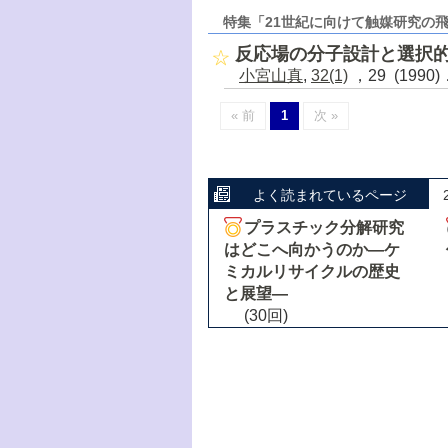
特集「21世紀に向けて触媒研究の
反応場の分子設計と選択
小宮山真
,
32(1)
，29 (1990
« 前
1
次 »
よく読まれているページ
プラスチック分解研究
はどこへ向かうのか―ケ
ミカルリサイクルの歴史
と展望―
(30回)