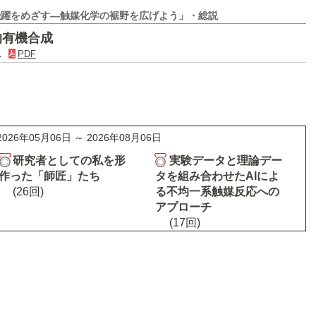
飛躍をめざす―触媒化学の裾野を広げよう」・総説
的有機合成
)．
PDF
2026年05月06日 ～ 2026年08月06日
研究者としての私を形
実験データと理論デー
作った「師匠」たち
タを組み合わせたAIによ
(26回)
る不均一系触媒反応への
アプローチ
(17回)