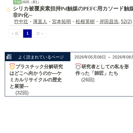
2A05（B1）
予稿
シリカ被覆炭素担持Pd触媒のPEFC用カソード触
非Pt化─
竹中壮
・
薄直人
・
宮本拓明
・
松根英樹
・
岸田昌浩
,
52(2)
« 前
1
次 »
よく読まれているページ
2026年05月08日 ～ 2026年08
プラスチック分解研究
研究者としての私を形
はどこへ向かうのか―ケ
作った「師匠」たち
ミカルリサイクルの歴史
(26回)
と展望―
(32回)