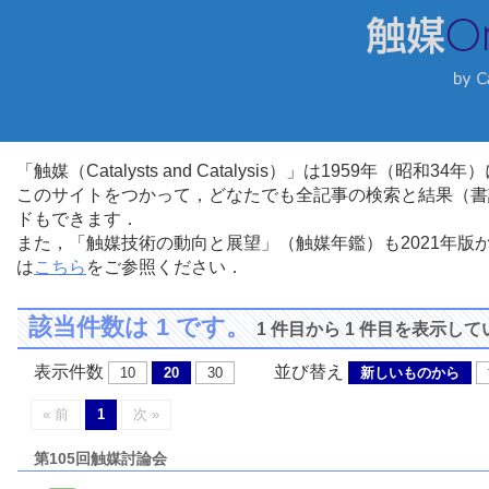
「触媒（Catalysts and Catalysis）」は1959年（昭
このサイトをつかって，どなたでも全記事の検索と結果（書
ドもできます．
また，「触媒技術の動向と展望」（触媒年鑑）も2021年
は
こちら
をご参照ください．
該当件数は 1 です。
1 件目から 1 件目を表示し
表示件数
並び替え
10
20
30
新しいものから
« 前
1
次 »
第105回触媒討論会