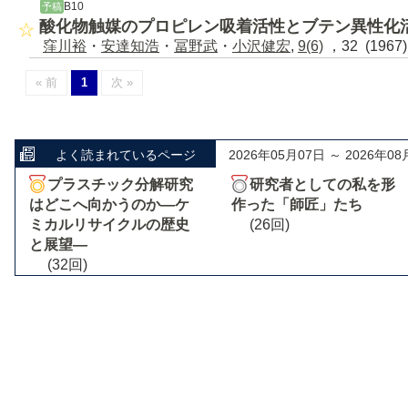
B10
予稿
酸化物触媒のプロピレン吸着活性とブテン異性化
窪川裕
・
安達知浩
・
冨野武
・
小沢健宏
,
9(6)
，32 (1967
« 前
1
次 »
よく読まれているページ
2026年05月07日 ～ 2026年08
プラスチック分解研究
研究者としての私を形
はどこへ向かうのか―ケ
作った「師匠」たち
ミカルリサイクルの歴史
(26回)
と展望―
(32回)