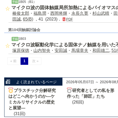
1B05（B1）
予稿
マイクロ波の固体触媒局所加熱によるバイオマス
椿俊太郎
・
福島潤
・
西岡将輝
・
永長久寛
・
杉山武晴
・
田
田誠
,
65(B)
，41 (2023)．
PDF
第104回触媒討論会
1B03
予稿
マイクロ波駆動化学による固体ナノ触媒を用いた
塚原保徳
・
山内智央
・
安田誠
・
馬場章夫
・
和田雄二
,
51(
« 前
1
次 »
よく読まれているページ
2026年05月07日 ～ 2026年08
プラスチック分解研究
研究者としての私を形
はどこへ向かうのか―ケ
作った「師匠」たち
ミカルリサイクルの歴史
(26回)
と展望―
(31回)