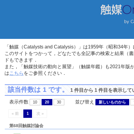
「触媒（Catalysts and Catalysis）」は1959年（昭
このサイトをつかって，どなたでも全記事の検索と結果（書
ドもできます．
また，「触媒技術の動向と展望」（触媒年鑑）も2021年
は
こちら
をご参照ください．
該当件数は 1 です。
1 件目から 1 件目を表示し
表示件数
並び替え
10
20
30
新しいものから
« 前
1
次 »
第68回触媒討論会