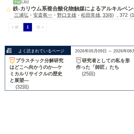
1J02
予稿
鉄-カリウム系複合酸化物触媒によるアルキルベ
三浦弘
・
安斎竜一
・
野口文雄
・
松田常雄
,
33(6)
，372 (
« 前
1
次 »
よく読まれているページ
2026年05月09日 ～ 2026年08
プラスチック分解研究
研究者としての私を形
はどこへ向かうのか―ケ
作った「師匠」たち
ミカルリサイクルの歴史
(25回)
と展望―
(32回)