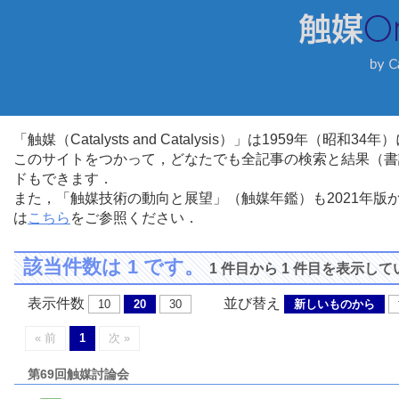
「触媒（Catalysts and Catalysis）」は1959年（昭
このサイトをつかって，どなたでも全記事の検索と結果（書
ドもできます．
また，「触媒技術の動向と展望」（触媒年鑑）も2021年
は
こちら
をご参照ください．
該当件数は 1 です。
1 件目から 1 件目を表示し
表示件数
並び替え
10
20
30
新しいものから
« 前
1
次 »
第69回触媒討論会