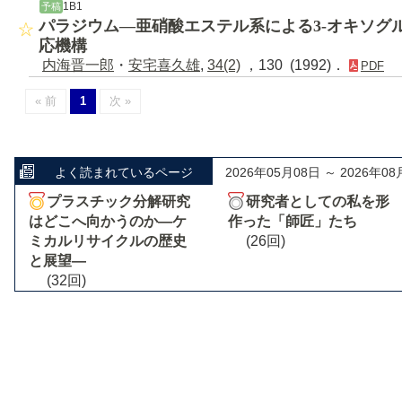
1B1
予稿
パラジウム―亜硝酸エステル系による3-オキソグ
応機構
内海晋一郎
・
安宅喜久雄
,
34(2)
，130 (1992)．
PDF
« 前
1
次 »
よく読まれているページ
2026年05月08日 ～ 2026年08
プラスチック分解研究
研究者としての私を形
はどこへ向かうのか―ケ
作った「師匠」たち
ミカルリサイクルの歴史
(26回)
と展望―
(32回)