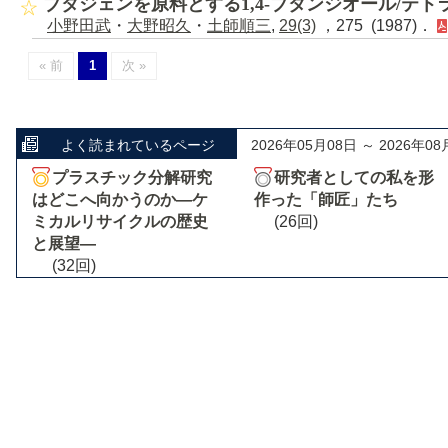
ブタジェンを原料とする1,4-ブタンジオール/テ
小野田武
・
大野昭久
・
土師順三
,
29(3)
，275 (1987)．
« 前
1
次 »
よく読まれているページ
2026年05月08日 ～ 2026年08
プラスチック分解研究
研究者としての私を形
はどこへ向かうのか―ケ
作った「師匠」たち
ミカルリサイクルの歴史
(26回)
と展望―
(32回)