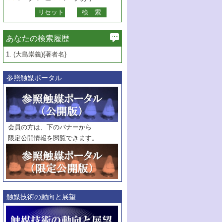
あなたの検索履歴
1.
(大島崇義){著者名}
参照触媒ポータル
会員の方は、下のバナーから
限定公開情報を閲覧できます。
触媒技術の動向と展望