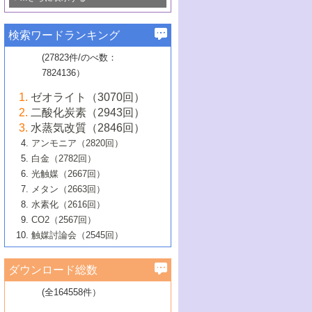
若き触媒の研究者たち～（1）
3号 水処理のための触媒化学
5号 情報学的手法を用いた触媒開発
6号 ヘテロ接合界面
関わる触媒開発動向
B号 第133回触媒討論会（2023年）
6号 窒素とリンの循環のための触媒・機
3号 ナノ粒子・クラスター触媒の最前線
2号 機能性材料の局所構造解析のための
5号 若手による情報発信企画～とびたて
▼58巻（2016年）
4号 光触媒を用いた水分解の最新の研究
6号 カーボンニュートラルに向けた電解
B号 第135回触媒討論会（2025年）
3号 精密高分子合成に関する最近の研究
能性材料
最先端技術
検索ワードランキング
4号 60周年記念企画
若き触媒の研究者たち～（2）
動向
技術
1号 ユニークな構造の高分子を生み出す触
▼57巻（2015年）
動向
B号 第131回触媒討論会（2023年）
3号 無機分離膜材料の開発と触媒反応プ
5号 進化するゼオライト合成技術
6号 石油のノーブル・ユースを志向した
媒技術
(27823件/のべ数：
5号 次世代の触媒プロセスを支えるマイ
B号 第127回触媒討論会（2021年・オン
1号 水素キャリアにかかわる触媒技術の新
4号 バイオマス化成品製造のための触媒
▼56巻（2014年）
ロセスへの適用
触媒技術
7824136）
クロ波
6号 非貴金属系触媒における電気化学的
ライン開催(Zoom)のみ）
2号 リグニンからの化成品製造に向けた触
展開
技術
1号 特殊環境場を利用した材料合成
▼55巻（2013年）
4号 触媒研究における計算科学の利用
酸素還元反応
B号 第129回触媒討論会（2022年・京都
媒技術
6号 メタン転換技術の最新動向
ゼオライト（3070回）
2号 石油精製用触媒の最近の進展
5号 固体触媒による含窒素有機化合物変
2号 光触媒反応機構に関する最新の研究動
1号 高耐久性燃料電池システム用触媒にお
大学：オンライン・対面開催）
▼54巻（2012年）
5号 水素のふるまいを解き明かす最先端
B号 第121回触媒討論会（2018年・東京
3号 触媒研究の最先端～とびたて若き研究
二酸化炭素（2943回）
B号 第125回触媒討論会（2020年・工学
換の最前線
3号 固体酸化物形燃料電池（SOFC）におけ
向
ける新展開
研究
大学）
1号 規則性多孔体の利用技術における最近
▼53巻（2011年）
者たち～（1）
水蒸気改質（2846回）
院大学）
るアノード触媒上での燃料直接改質技術
6号 貴金属使用量低減に向けた自動車排
3号 固体高分子形燃料電池カソード触媒の
2号 リビングラジカル重合の最近の動向
6号 低級アルカンの有効利用のための触
の進歩
アンモニア（2820回）
4号 触媒研究の最先端～とびたて若き研究
1号 金属学から見る合金触媒の新展開
▼52巻（2010年）
ガス浄化触媒の開発
4号 コアシェル構造の制御による触媒機能
開発動向
媒技術
白金（2782回）
3号 天然ガスの化学工業的展開に関する触
2号 第109回触媒討論会
者たち～（2）
2号 第107回触媒討論会
の向上
1号 触媒の劣化対策と長寿命触媒開発
B号 第123回触媒討論会（2019年・大阪
▼51巻（2009年）
4号 人工光合成に向けた近年のアプローチ
光触媒（2667回）
媒技術
B号 第119回触媒討論会（2017年・首都
3号 貴金属低減技術の最新動向
5号 触媒研究の最先端～とびたて若き研究
市立大学）
3号 触媒のその場観察法の進歩（１）
5号 工業触媒およびその周辺技術の最近の
2号 第105回触媒討論会
1号 炭素材料－熱い注目を集める材料－
▼50巻（2008年）
メタン（2663回）
大学東京）
5号 未利用熱エネルギーの有効活用に貢献
4号 貴金属触媒の精密構造制御とその活用
者たち～（3）
4号 貴金属代替技術の最新動向
進歩
水素化（2616回）
4号 触媒のその場観察法の進歩（２）
3号 ナノ構造が拓く新機能
する触媒技術
2号 第103回触媒討論会
1号 触媒化学と学会のこの10年，半世紀，
▼49巻（2007年）
5号 バイオマス化成品製造のための固体触
6号 イオニクス材料と燃料電池・電解合成
5号 光触媒による物質変換反応の新展開
CO2（2567回）
6号 ナノシート
5号 不活性結合の触媒的活性化による有機
そして未来
4号 活性サイトおよびその環境の精密な設
6号 ポリオキソメタレート
3号 環境浄化用光触媒の現状と課題
媒の開発
1号 含フッ素化合物の合成と触媒
▼48巻（2006年）
の最新の研究動向
触媒討論会（2545回）
6号 グラフェン
合成
B号 第115回触媒討論会（2015年・成蹊大
計による触媒の高機能化
2号 第101回触媒討論会
B号 第113回触媒討論会（2014年・ロワジ
4号 水素社会の実現に向けた水素製造・貯
6号 ナノ空間─吸着状態解析から新機能開拓
2号 第99回触媒討論会
B号 第117回触媒討論会（2016年・大阪府
1号 固体酸触媒の最近の進歩
▼47巻（2005年）
学）
7号 水素を利用する化成品合成の新潮流
6号 新しい固体酸触媒技術
5号 触媒を有効に使うための技術
ールホテル豊橋）
蔵技術の進歩
まで─
3号 メソポーラス物質の新展開
立大学）
3号 実用的ファインケミカル合成プロセス
ダウンロード総数
2号 第97回触媒討論会
1号 最近の触媒担体とその効果
▼46巻（2004年）
7号 ゼオライト合成における最近の進歩
6号 第106回触媒討論会
5号 CO
が関わる触媒・材料
B号 第111回触媒討論会（2013年・関西大
4号 錯体を利用したユニークな表面構造の
を実現する触媒
2
3号 リビング重合触媒の最近の展開
2号 第95回触媒討論会
(全164558件）
1号 部分酸化反応触媒の最前線
▼45巻（2003年）
学）
構築と機能
7号 有機分子触媒による精密有機合成
4号 バイオマス活用のための技術開発
6号 第104回触媒討論会
4号 今後の液体燃料を支える触媒技術
3号 化成品を合成するゼオライト触媒
2号 第93回触媒討論会