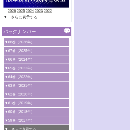
2026
2025
2024
2023
2022
▼…さらに表示する
バックナンバー
▼68巻（2026年）
1号 過酸化水素合成に関する研究動向
▼67巻（2025年）
2号 コンピューター技術により加速する
1号 CO
水素化によるグリーン燃料/グリ
▼66巻（2024年）
2
触媒開発
ーンケミカル製造
1号 低次元ナノ構造を有する触媒材料
▼65巻（2023年）
3号 有機分子変換やCO
資源化のための
2
2号 水素製造のための水分解技術に関す
2号 規制反応場を活用した固体触媒研究
1号 炭素が関わる触媒機能
▼64巻（2022年）
光触媒に関する最近の研究
る最近の研究
の新展開
2号 プラスチックケミカルリサイクルの
1号 合成ガス製造とCOを用いるケミカル
▼63巻（2021年）
B号 第137回触媒討論会（2026年）
3号 オレフィン系樹脂の精密合成に関す
3号 未踏分子変換を目指した酸化触媒プ
ための触媒技術
ズ合成の最新動向
1号 金触媒の新展開
▼62巻（2020年）
る最新技術
ロセスの最前線
3号 非酸化物系金属化合物を基盤とした
2号 化学品合成のための合金触媒開発
2号 ペロブスカイト
1号 触媒設計を拓く欠陥構造のキャラク
▼61巻（2019年）
4号 アルコール類の効率的変換を実現す
4号 シンクロトロン放射光および中性子
触媒材料の開発
3号 CO
の排出削減および有効活用のた
タリゼーション
2
3号 特殊反応場を利用した触媒的分子変
る非貴金属触媒の研究動向
線を利用した触媒解析技術の最先端
1号 物質移動制御に着目した触媒プロセ
▼60巻（2018年）
4号 格子酸素・格子酸素欠陥を利用した
めの触媒技術
換反応
2号 機能化学品製造に資するクリーンな
ス開発
5号 ゼオライトの合成と応用における研
5号 単原子触媒
触媒反応
1号 固体酸触媒の最新の研究動向
▼59巻（2017年）
触媒的酸化反応
4号 若手による情報発信企画～とびたて
4号 多孔質材料を用いた触媒の新展開
究動向
2号 CO
フリー水素サプライチェーンに
2
6号 参照触媒委員会からのお知らせ
5号 生体触媒によるエネルギー変換反応
2号 二酸化炭素からの有用化学品合成
1号 いたるところに，触媒
▼…さらに表示する