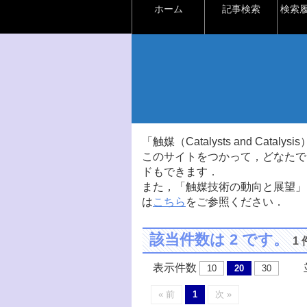
ホーム
記事検索
検索
「触媒（Catalysts and Ca
このサイトをつかって，どなたで
ドもできます．
また，「触媒技術の動向と展望」
は
こちら
をご参照ください．
該当件数は 2 です。
1
表示件数
並
10
20
30
« 前
1
次 »