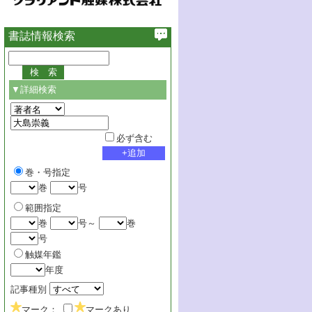
書誌情報検索
▼詳細検索
必ず含む
巻・号指定
巻
号
範囲指定
巻
号～
巻
号
触媒年鑑
年度
記事種別
マーク：
マークあり