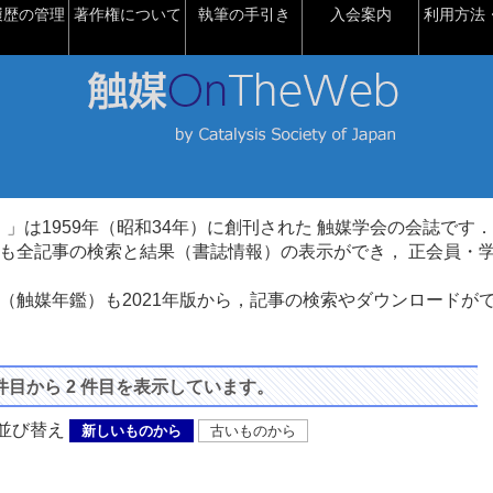
履歴の管理
著作権について
執筆の手引き
入会案内
利用方法・
talysis）」は1959年（昭和34年）に創刊された 触媒学会の会誌です．
も全記事の検索と結果（書誌情報）の表示ができ， 正会員・
（触媒年鑑）も2021年版から，記事の検索やダウンロードが
 件目から 2 件目を表示しています。
び替え
新しいものから
古いものから