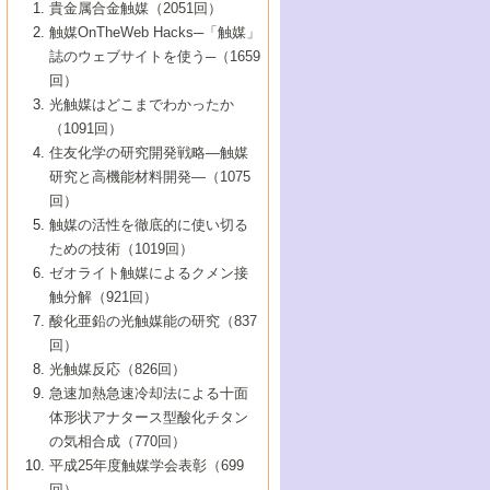
1号 なぜこの触媒が良いのか？
▼44巻（2002年）
貴金属合金触媒（2051回）
5号 若手会員による触媒研究の未来展望1：
8号 高機能化ポリオレフィンに向けた重合
5号 こんな物質，あんな物質―新たな触媒
7号 持続可能社会実現のための触媒および
5号 水素製造・貯蔵のための触媒技術の新
4号 水分解用光触媒材料
3号 特殊エネルギー場の触媒反応
触媒OnTheWeb Hacks─「触媒」
企業編
2号 第91回触媒討論会
触媒の最近の進展
1号 高次制御された触媒の化学
▼43巻（2001年）
の可能性―
触媒関連技術
しい展開
誌のウェブサイトを使う─（1659
5号 時間分解分光の進歩と応用
4号 生体内における金属の触媒作用
6号 第102回触媒討論会
3号 最近の自動車排ガス処理技術
2号 第89回触媒討論会
1号 グリーンケミストリーと触媒
▼42巻（2000年）
6号 第100回触媒討論会
8号 未来を拓く金属錯体
回）
6号 第98回触媒討論会
6号 第96回触媒討論会
5号 ファインケミカルズの展開に寄与する
7号 触媒・化学反応における計算化学の進
4号 触媒研究の現状と将来─第90回触媒討論
3号 触媒を利用した電気化学の新展開
2号 第87回触媒討論会特集号
1号 触媒反応工学の明日を拓く
▼41巻（1999年）
7号 『結晶の化学』を活かした触媒研究
光触媒はどこまでわかったか
7号 基礎化学品製造の触媒技術
触媒
歩
会Aから
7号 未来型金属錯体触媒開発への展望
4号 ナノ材料の調製と機能化
（1091回）
3号 生体触媒とバイオプロセス
2号 第85回触媒討論会
8号 イオン液体の応用
1号 孔、穴、あな?-特異な空間とその利用-
▼40巻（1998年）
8号 多機能型リアクター
6号 第94回触媒討論会
8号 若手研究者による触媒研究の未来展望
5号 基礎化学品製造の触媒技術
8号 超臨界流体を用いた化学プロセスの新
住友化学の研究開発戦略―触媒
5号 こんな触媒が欲しい
4号 水素製造・利用の触媒化学
3号 反応ダイナミクス
2号 第83回触媒討論会
1号 創立40周年記念・触媒化学この10年の
▼39巻（1997年）
2：大学・研究所編
展開
研究と高機能材料開発―（1075
7号 サブナノレベルでみた新しい表面現象
6号 第92回触媒討論会
6号 第90回触媒討論会
5号 触媒研究における新しい切り口：コン
進展と21世紀への提言/創立40周年記念・触
4号 超臨界流体の触媒反応への応用
3号 均一系触媒反応最前線
1号 均一系と不均一系触媒反応-その特徴と
回）
▼38巻（1996年）
8号 オレフィン重合触媒の新たな展
7号 基礎化学品製造の触媒技術
ビナトリアルケミストリー
媒学会この10年の歩みとこれから/創立40周
7号 触媒研究と学術雑誌/情報
5号 触媒のおもしろさをどのように伝える
接点
触媒の活性を徹底的に使い切る
4号 実用炭素材料の新展開
1号 触媒の構造と触媒作用/C1化学を中心と
▼37巻（1995年）
年記念・記録は語る
8号 資源の循環と触媒技術
6号 第88回触媒討論会特集号
か
ための技術（1019回）
8号 若い世代からみた触媒化学の現状と未
2号 第79回触媒討論会
5号 研究の方法論を考える
する21世紀への触媒
1号 ファインケミカルズと固体触媒
▼36巻（1994年）
2号 第81回触媒討論会
ゼオライト触媒によるクメン接
来
7号 企業における触媒研究のブレークスル
6号 第86回触媒討論会
3号 最新NO除去触媒の実用化研究
6号 第84回触媒討論会
2号 第77回触媒討論会
2号 第75回触媒討論会
触分解（921回）
1号 電気化学と触媒
▼35巻（1993年）
ー
3号 計算機触媒化学へのさそい
7号 水素化精製触媒の新しい展開
4号 新しい反応場を目指した触媒調製
7号 機能性金属材料と触媒
3号 オリンピックメダル:金・銀・銅はどん
酸化亜鉛の光触媒能の研究（837
3号 希土類を利用した触媒
2号 第73回触媒討論会
8号 この材料を触媒として使ってみません
4号 触媒劣化の制御と予測
1号 工業触媒開発マニュアル―探索から工
▼34巻（1992年）
8号 新しい反応性と機能性を目指した金属
な触媒作用を示すか
回）
5号 反応・分離技術の新しい展開
8号 触媒研究へのNMRの応用と展望
か？
業化まで
4号 触媒とリサイクル
3号 C4化学の展開
5号 最新の実用プロセスと触媒
クラスタ-化学
1号 インパクトを与えたこの研究
▼33巻（1991年）
光触媒反応（826回）
4号 触媒作用における機能の複合化
6号 第80回触媒討論会
2号 第71回触媒討論会
5号 エネルギー変換触媒
4号 《通常号》
6号 第82回触媒討論会
急速加熱急速冷却法による十面
2号 第69回触媒討論会
1号 触媒プロセス開発マニュアル―探索か
▼32巻（1990年）
5号 未来を拓け！若手研究者
7号 無機―有機ハイブリッド材料の新展開
3号 研究開発のうらおもて―着想と展開
体形状アナタース型酸化チタン
6号 第76回触媒討論会
5号 《通常号》
ら工業化まで，知っておきたいこと PartII
7号 ナノ構造体の化学
3号 ケミカルズ合成触媒―新しい展開と応
1号 21世紀に向けて触媒研究の飛躍をめざ
▼31巻（1989年）
6号 第78回触媒討論会
8号 AFMでみる世界
の気相合成（770回）
4号 触媒劣化と寿命の予測
7号 表面吸着相の新しい展開
用
6号 第74回触媒討論会
2号 第67回触媒討論会
8号 あの反応は今
す―触媒化学の裾野を広げよう
1号 情報科学と反応設計・材料設計
▼30巻（1988年）
7号 ダイナミックな領域への触媒研究の展
平成25年度触媒学会表彰（699
5号 環境に優しい触媒
8号 マイクロポーラス・クリスタル触媒の
4号 触媒調製の科学と技術の最前線
7号 半導体光触媒の基礎と広がり
3号 光触媒
2号 第65回触媒討論会
開/C1化学を中心とする21世紀への触媒
回）