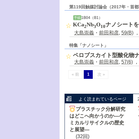
第119回触媒討論会（2017年・首
1B04（B1）
予稿
KCa
Nb
O
ナノシートを
2
3
10
大島崇義
・
前田和彦
,
59(B)
，
特集「ナノシート」
ペロブスカイト型酸化物
大島崇義
・
前田和彦
,
57(6)
，
« 前
1
次 »
よく読まれているページ
プラスチック分解研究
はどこへ向かうのか―ケ
ミカルリサイクルの歴史
と展望―
(32回)