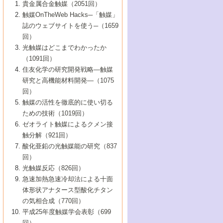
1号 なぜこの触媒が良いのか？
▼44巻（2002年）
貴金属合金触媒（2051回）
5号 若手会員による触媒研究の未来展望1：
8号 高機能化ポリオレフィンに向けた重合
5号 こんな物質，あんな物質―新たな触媒
7号 持続可能社会実現のための触媒および
5号 水素製造・貯蔵のための触媒技術の新
4号 水分解用光触媒材料
3号 特殊エネルギー場の触媒反応
触媒OnTheWeb Hacks─「触媒」
企業編
2号 第91回触媒討論会
触媒の最近の進展
1号 高次制御された触媒の化学
▼43巻（2001年）
の可能性―
触媒関連技術
しい展開
誌のウェブサイトを使う─（1659
5号 時間分解分光の進歩と応用
4号 生体内における金属の触媒作用
6号 第102回触媒討論会
3号 最近の自動車排ガス処理技術
2号 第89回触媒討論会
1号 グリーンケミストリーと触媒
▼42巻（2000年）
6号 第100回触媒討論会
8号 未来を拓く金属錯体
回）
6号 第98回触媒討論会
6号 第96回触媒討論会
5号 ファインケミカルズの展開に寄与する
7号 触媒・化学反応における計算化学の進
4号 触媒研究の現状と将来─第90回触媒討論
3号 触媒を利用した電気化学の新展開
2号 第87回触媒討論会特集号
1号 触媒反応工学の明日を拓く
▼41巻（1999年）
7号 『結晶の化学』を活かした触媒研究
光触媒はどこまでわかったか
7号 基礎化学品製造の触媒技術
触媒
歩
会Aから
7号 未来型金属錯体触媒開発への展望
4号 ナノ材料の調製と機能化
（1091回）
3号 生体触媒とバイオプロセス
2号 第85回触媒討論会
8号 イオン液体の応用
1号 孔、穴、あな?-特異な空間とその利用-
▼40巻（1998年）
8号 多機能型リアクター
6号 第94回触媒討論会
8号 若手研究者による触媒研究の未来展望
5号 基礎化学品製造の触媒技術
8号 超臨界流体を用いた化学プロセスの新
住友化学の研究開発戦略―触媒
5号 こんな触媒が欲しい
4号 水素製造・利用の触媒化学
3号 反応ダイナミクス
2号 第83回触媒討論会
1号 創立40周年記念・触媒化学この10年の
▼39巻（1997年）
2：大学・研究所編
展開
研究と高機能材料開発―（1075
7号 サブナノレベルでみた新しい表面現象
6号 第92回触媒討論会
6号 第90回触媒討論会
5号 触媒研究における新しい切り口：コン
進展と21世紀への提言/創立40周年記念・触
4号 超臨界流体の触媒反応への応用
3号 均一系触媒反応最前線
1号 均一系と不均一系触媒反応-その特徴と
回）
▼38巻（1996年）
8号 オレフィン重合触媒の新たな展
7号 基礎化学品製造の触媒技術
ビナトリアルケミストリー
媒学会この10年の歩みとこれから/創立40周
7号 触媒研究と学術雑誌/情報
5号 触媒のおもしろさをどのように伝える
接点
触媒の活性を徹底的に使い切る
4号 実用炭素材料の新展開
1号 触媒の構造と触媒作用/C1化学を中心と
▼37巻（1995年）
年記念・記録は語る
8号 資源の循環と触媒技術
6号 第88回触媒討論会特集号
か
ための技術（1019回）
8号 若い世代からみた触媒化学の現状と未
2号 第79回触媒討論会
5号 研究の方法論を考える
する21世紀への触媒
1号 ファインケミカルズと固体触媒
▼36巻（1994年）
2号 第81回触媒討論会
ゼオライト触媒によるクメン接
来
7号 企業における触媒研究のブレークスル
6号 第86回触媒討論会
3号 最新NO除去触媒の実用化研究
6号 第84回触媒討論会
2号 第77回触媒討論会
2号 第75回触媒討論会
触分解（921回）
1号 電気化学と触媒
▼35巻（1993年）
ー
3号 計算機触媒化学へのさそい
7号 水素化精製触媒の新しい展開
4号 新しい反応場を目指した触媒調製
7号 機能性金属材料と触媒
3号 オリンピックメダル:金・銀・銅はどん
酸化亜鉛の光触媒能の研究（837
3号 希土類を利用した触媒
2号 第73回触媒討論会
8号 この材料を触媒として使ってみません
4号 触媒劣化の制御と予測
1号 工業触媒開発マニュアル―探索から工
▼34巻（1992年）
8号 新しい反応性と機能性を目指した金属
な触媒作用を示すか
回）
5号 反応・分離技術の新しい展開
8号 触媒研究へのNMRの応用と展望
か？
業化まで
4号 触媒とリサイクル
3号 C4化学の展開
5号 最新の実用プロセスと触媒
クラスタ-化学
1号 インパクトを与えたこの研究
▼33巻（1991年）
光触媒反応（826回）
4号 触媒作用における機能の複合化
6号 第80回触媒討論会
2号 第71回触媒討論会
5号 エネルギー変換触媒
4号 《通常号》
6号 第82回触媒討論会
急速加熱急速冷却法による十面
2号 第69回触媒討論会
1号 触媒プロセス開発マニュアル―探索か
▼32巻（1990年）
5号 未来を拓け！若手研究者
7号 無機―有機ハイブリッド材料の新展開
3号 研究開発のうらおもて―着想と展開
体形状アナタース型酸化チタン
6号 第76回触媒討論会
5号 《通常号》
ら工業化まで，知っておきたいこと PartII
7号 ナノ構造体の化学
3号 ケミカルズ合成触媒―新しい展開と応
1号 21世紀に向けて触媒研究の飛躍をめざ
▼31巻（1989年）
6号 第78回触媒討論会
8号 AFMでみる世界
の気相合成（770回）
4号 触媒劣化と寿命の予測
7号 表面吸着相の新しい展開
用
6号 第74回触媒討論会
2号 第67回触媒討論会
8号 あの反応は今
す―触媒化学の裾野を広げよう
1号 情報科学と反応設計・材料設計
▼30巻（1988年）
7号 ダイナミックな領域への触媒研究の展
平成25年度触媒学会表彰（699
5号 環境に優しい触媒
8号 マイクロポーラス・クリスタル触媒の
4号 触媒調製の科学と技術の最前線
7号 半導体光触媒の基礎と広がり
3号 光触媒
2号 第65回触媒討論会
開/C1化学を中心とする21世紀への触媒
回）