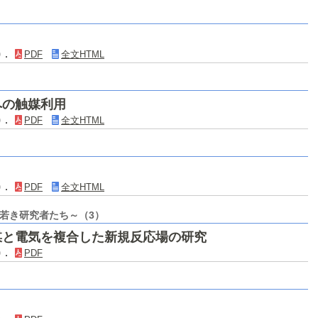
2)．
PDF
全文HTML
への触媒利用
0)．
PDF
全文HTML
9)．
PDF
全文HTML
若き研究者たち～（3）
媒と電気を複合した新規反応場の研究
6)．
PDF