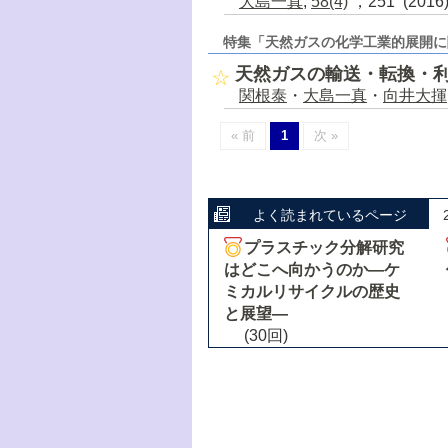
大島一真
,
58(4)
，251 (201
特集「天然ガスの化学工業的展開に
天然ガスの輸送・転換・
関根泰
・
大島一真
・
向井大揮
« 前
1
次 »
よく読まれているページ
プラスチック分解研究
はどこへ向かうのか―ケ
ミカルリサイクルの歴史
と展望―
(30回)