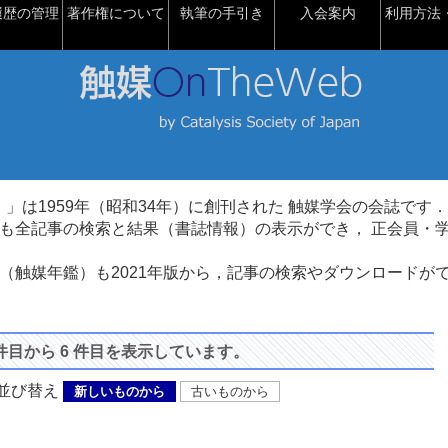
履歴の管理
著作権について
執筆の手引き
入会案内
利用方法・
talysis）」は1959年（昭和34年）に創刊された 触媒学会の会誌です．
も全記事の検索と結果（書誌情報）の表示ができ， 正会員・
（触媒年鑑）も2021年版から，記事の検索やダウンロードが
 件目から 6 件目を表示しています。
び替え
新しいものから
古いものから