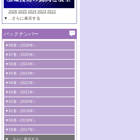
2026
2025
2024
2023
2022
▼…さらに表示する
バックナンバー
▼68巻（2026年）
1号 過酸化水素合成に関する研究動向
▼67巻（2025年）
2号 コンピューター技術により加速する
1号 CO
水素化によるグリーン燃料/グリ
▼66巻（2024年）
2
触媒開発
ーンケミカル製造
1号 低次元ナノ構造を有する触媒材料
▼65巻（2023年）
3号 有機分子変換やCO
資源化のための
2
2号 水素製造のための水分解技術に関す
2号 規制反応場を活用した固体触媒研究
1号 炭素が関わる触媒機能
▼64巻（2022年）
光触媒に関する最近の研究
る最近の研究
の新展開
2号 プラスチックケミカルリサイクルの
1号 合成ガス製造とCOを用いるケミカル
▼63巻（2021年）
B号 第137回触媒討論会（2026年）
3号 オレフィン系樹脂の精密合成に関す
3号 未踏分子変換を目指した酸化触媒プ
ための触媒技術
ズ合成の最新動向
1号 金触媒の新展開
▼62巻（2020年）
る最新技術
ロセスの最前線
3号 非酸化物系金属化合物を基盤とした
2号 化学品合成のための合金触媒開発
2号 ペロブスカイト
1号 触媒設計を拓く欠陥構造のキャラク
▼61巻（2019年）
4号 アルコール類の効率的変換を実現す
4号 シンクロトロン放射光および中性子
触媒材料の開発
3号 CO
の排出削減および有効活用のた
タリゼーション
2
3号 特殊反応場を利用した触媒的分子変
る非貴金属触媒の研究動向
線を利用した触媒解析技術の最先端
1号 物質移動制御に着目した触媒プロセ
▼60巻（2018年）
4号 格子酸素・格子酸素欠陥を利用した
めの触媒技術
換反応
2号 機能化学品製造に資するクリーンな
ス開発
5号 ゼオライトの合成と応用における研
5号 単原子触媒
触媒反応
1号 固体酸触媒の最新の研究動向
▼59巻（2017年）
触媒的酸化反応
4号 若手による情報発信企画～とびたて
4号 多孔質材料を用いた触媒の新展開
究動向
2号 CO
フリー水素サプライチェーンに
2
6号 参照触媒委員会からのお知らせ
5号 生体触媒によるエネルギー変換反応
2号 二酸化炭素からの有用化学品合成
1号 いたるところに，触媒
▼…さらに表示する