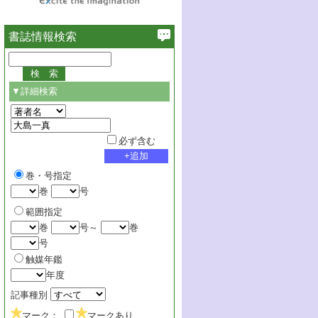
書誌情報検索
▼詳細検索
必ず含む
巻・号指定
巻
号
範囲指定
巻
号～
巻
号
触媒年鑑
年度
記事種別
マーク：
マークあり