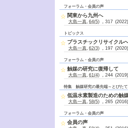
フォーラム・会員の声
関東から九州へ
大島一真
,
64(5)
，317 (202
トピックス
プラスチックリサイクル
大島一真
,
62(3)
，197 (202
フォーラム・会員の声
触媒の研究に復帰して
大島一真
,
61(4)
，244 (201
特集 触媒研究の最先端～とびたて
低温水素製造のための触
大島一真
,
58(5)
，265 (201
フォーラム・会員の声
会員の声