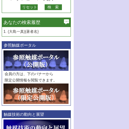
あなたの検索履歴
1.
(大島一真){著者名}
参照触媒ポータル
会員の方は、下のバナーから
限定公開情報を閲覧できます。
触媒技術の動向と展望