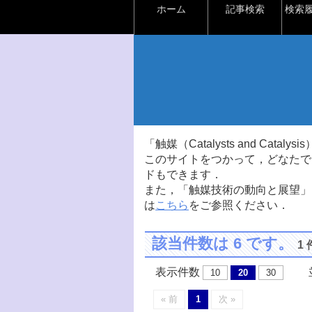
ホーム
記事検索
検索
「触媒（Catalysts and Ca
このサイトをつかって，どなたで
ドもできます．
また，「触媒技術の動向と展望」
は
こちら
をご参照ください．
該当件数は 6 です。
1
表示件数
並
10
20
30
« 前
1
次 »