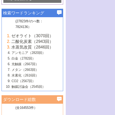
若き触媒の研究者たち～（1）
3号 水処理のための触媒化学
5号 情報学的手法を用いた触媒開発
6号 ヘテロ接合界面
関わる触媒開発動向
B号 第133回触媒討論会（2023年）
6号 窒素とリンの循環のための触媒・機
3号 ナノ粒子・クラスター触媒の最前線
2号 機能性材料の局所構造解析のための
5号 若手による情報発信企画～とびたて
▼58巻（2016年）
4号 光触媒を用いた水分解の最新の研究
6号 カーボンニュートラルに向けた電解
B号 第135回触媒討論会（2025年）
3号 精密高分子合成に関する最近の研究
能性材料
最先端技術
検索ワードランキング
4号 60周年記念企画
若き触媒の研究者たち～（2）
動向
技術
1号 ユニークな構造の高分子を生み出す触
▼57巻（2015年）
動向
B号 第131回触媒討論会（2023年）
3号 無機分離膜材料の開発と触媒反応プ
5号 進化するゼオライト合成技術
6号 石油のノーブル・ユースを志向した
媒技術
(27823件/のべ数：
5号 次世代の触媒プロセスを支えるマイ
B号 第127回触媒討論会（2021年・オン
1号 水素キャリアにかかわる触媒技術の新
4号 バイオマス化成品製造のための触媒
▼56巻（2014年）
ロセスへの適用
触媒技術
7824136）
クロ波
6号 非貴金属系触媒における電気化学的
ライン開催(Zoom)のみ）
2号 リグニンからの化成品製造に向けた触
展開
技術
1号 特殊環境場を利用した材料合成
▼55巻（2013年）
4号 触媒研究における計算科学の利用
酸素還元反応
B号 第129回触媒討論会（2022年・京都
媒技術
6号 メタン転換技術の最新動向
ゼオライト（3070回）
2号 石油精製用触媒の最近の進展
5号 固体触媒による含窒素有機化合物変
2号 光触媒反応機構に関する最新の研究動
1号 高耐久性燃料電池システム用触媒にお
大学：オンライン・対面開催）
▼54巻（2012年）
5号 水素のふるまいを解き明かす最先端
B号 第121回触媒討論会（2018年・東京
3号 触媒研究の最先端～とびたて若き研究
二酸化炭素（2943回）
B号 第125回触媒討論会（2020年・工学
換の最前線
3号 固体酸化物形燃料電池（SOFC）におけ
向
ける新展開
研究
大学）
1号 規則性多孔体の利用技術における最近
▼53巻（2011年）
者たち～（1）
水蒸気改質（2846回）
院大学）
るアノード触媒上での燃料直接改質技術
6号 貴金属使用量低減に向けた自動車排
3号 固体高分子形燃料電池カソード触媒の
2号 リビングラジカル重合の最近の動向
6号 低級アルカンの有効利用のための触
の進歩
アンモニア（2820回）
4号 触媒研究の最先端～とびたて若き研究
1号 金属学から見る合金触媒の新展開
▼52巻（2010年）
ガス浄化触媒の開発
4号 コアシェル構造の制御による触媒機能
開発動向
媒技術
白金（2782回）
3号 天然ガスの化学工業的展開に関する触
2号 第109回触媒討論会
者たち～（2）
2号 第107回触媒討論会
の向上
1号 触媒の劣化対策と長寿命触媒開発
B号 第123回触媒討論会（2019年・大阪
▼51巻（2009年）
4号 人工光合成に向けた近年のアプローチ
光触媒（2667回）
媒技術
B号 第119回触媒討論会（2017年・首都
3号 貴金属低減技術の最新動向
5号 触媒研究の最先端～とびたて若き研究
市立大学）
3号 触媒のその場観察法の進歩（１）
5号 工業触媒およびその周辺技術の最近の
2号 第105回触媒討論会
1号 炭素材料－熱い注目を集める材料－
▼50巻（2008年）
メタン（2663回）
大学東京）
5号 未利用熱エネルギーの有効活用に貢献
4号 貴金属触媒の精密構造制御とその活用
者たち～（3）
4号 貴金属代替技術の最新動向
進歩
水素化（2616回）
4号 触媒のその場観察法の進歩（２）
3号 ナノ構造が拓く新機能
する触媒技術
2号 第103回触媒討論会
1号 触媒化学と学会のこの10年，半世紀，
▼49巻（2007年）
5号 バイオマス化成品製造のための固体触
6号 イオニクス材料と燃料電池・電解合成
5号 光触媒による物質変換反応の新展開
CO2（2567回）
6号 ナノシート
5号 不活性結合の触媒的活性化による有機
そして未来
4号 活性サイトおよびその環境の精密な設
6号 ポリオキソメタレート
3号 環境浄化用光触媒の現状と課題
媒の開発
1号 含フッ素化合物の合成と触媒
▼48巻（2006年）
の最新の研究動向
触媒討論会（2545回）
6号 グラフェン
合成
B号 第115回触媒討論会（2015年・成蹊大
計による触媒の高機能化
2号 第101回触媒討論会
B号 第113回触媒討論会（2014年・ロワジ
4号 水素社会の実現に向けた水素製造・貯
6号 ナノ空間─吸着状態解析から新機能開拓
2号 第99回触媒討論会
B号 第117回触媒討論会（2016年・大阪府
1号 固体酸触媒の最近の進歩
▼47巻（2005年）
学）
7号 水素を利用する化成品合成の新潮流
6号 新しい固体酸触媒技術
5号 触媒を有効に使うための技術
ールホテル豊橋）
蔵技術の進歩
まで─
3号 メソポーラス物質の新展開
立大学）
3号 実用的ファインケミカル合成プロセス
ダウンロード総数
2号 第97回触媒討論会
1号 最近の触媒担体とその効果
▼46巻（2004年）
7号 ゼオライト合成における最近の進歩
6号 第106回触媒討論会
5号 CO
が関わる触媒・材料
B号 第111回触媒討論会（2013年・関西大
4号 錯体を利用したユニークな表面構造の
を実現する触媒
2
3号 リビング重合触媒の最近の展開
2号 第95回触媒討論会
(全164553件）
1号 部分酸化反応触媒の最前線
▼45巻（2003年）
学）
構築と機能
7号 有機分子触媒による精密有機合成
4号 バイオマス活用のための技術開発
6号 第104回触媒討論会
4号 今後の液体燃料を支える触媒技術
3号 化成品を合成するゼオライト触媒
2号 第93回触媒討論会