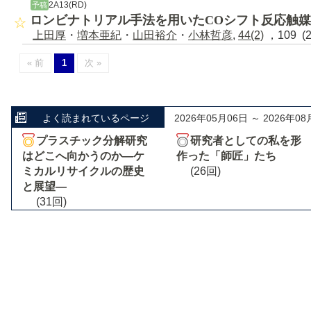
2A13(RD)
予稿
ロンビナトリアル手法を用いたCOシフト反応触
上田厚
・
増本亜紀
・
山田裕介
・
小林哲彦
,
44(2)
，109 (
« 前
1
次 »
よく読まれているページ
2026年05月06日 ～ 2026年08
プラスチック分解研究
研究者としての私を形
はどこへ向かうのか―ケ
作った「師匠」たち
ミカルリサイクルの歴史
(26回)
と展望―
(31回)