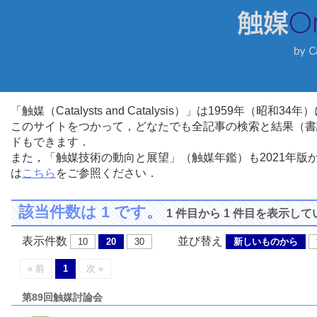
「触媒（Catalysts and Catalysis）」は1959年（昭
このサイトをつかって，どなたでも全記事の検索と結果（書
ドもできます．
また，「触媒技術の動向と展望」（触媒年鑑）も2021年
は
こちら
をご参照ください．
該当件数は 1 です。
1 件目から 1 件目を表示し
表示件数
並び替え
10
20
30
新しいものから
« 前
1
次 »
第89回触媒討論会