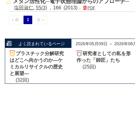
メタン活性化─電子状態理論からのアプローチ─
塩田淑仁
,
55(3)
，166 (2013)．
PDF
« 前
1
次 »
よく読まれているページ
2026年05月09日 ～ 2026年08
プラスチック分解研究
研究者としての私を形
はどこへ向かうのか―ケ
作った「師匠」たち
ミカルリサイクルの歴史
(25回)
と展望―
(32回)