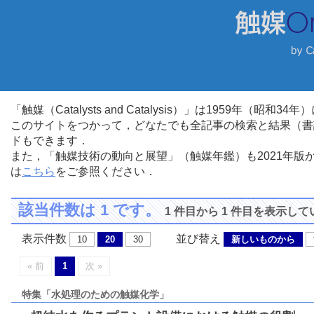
「触媒（Catalysts and Catalysis）」は1959年（昭
このサイトをつかって，どなたでも全記事の検索と結果（書
ドもできます．
また，「触媒技術の動向と展望」（触媒年鑑）も2021年
は
こちら
をご参照ください．
該当件数は 1 です。
1 件目から 1 件目を表示し
表示件数
並び替え
10
20
30
新しいものから
« 前
1
次 »
特集「水処理のための触媒化学」