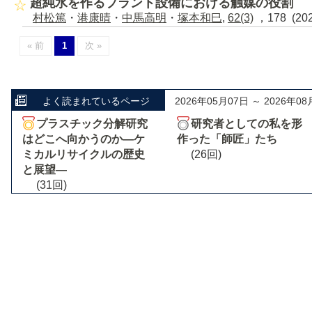
超純水を作るプラント設備における触媒の役割
村松篤
・
港康晴
・
中馬高明
・
塚本和巳
,
62(3)
，178 (20
« 前
1
次 »
よく読まれているページ
2026年05月07日 ～ 2026年08
プラスチック分解研究
研究者としての私を形
はどこへ向かうのか―ケ
作った「師匠」たち
ミカルリサイクルの歴史
(26回)
と展望―
(31回)