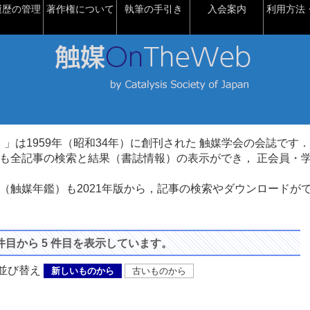
履歴の管理
著作権について
執筆の手引き
入会案内
利用方法・
talysis）」は1959年（昭和34年）に創刊された 触媒学会の会誌です．
も全記事の検索と結果（書誌情報）の表示ができ， 正会員・
（触媒年鑑）も2021年版から，記事の検索やダウンロードが
 件目から 5 件目を表示しています。
び替え
新しいものから
古いものから