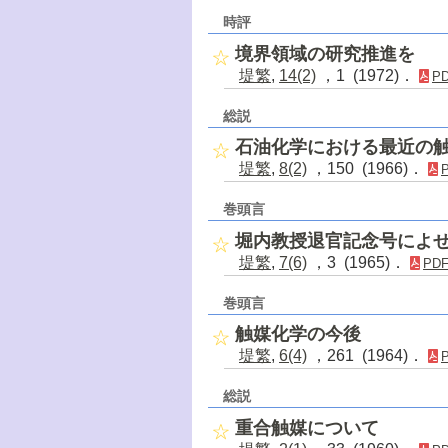
時評
境界領域の研究推進を
堤繁
,
14(2)
，1 (1972)．
P
総説
石油化学における最近の
堤繁
,
8(2)
，150 (1966)．
巻頭言
堀内教授退官記念号によ
堤繁
,
7(6)
，3 (1965)．
PD
巻頭言
触媒化学の今後
堤繁
,
6(4)
，261 (1964)．
総説
重合触媒について