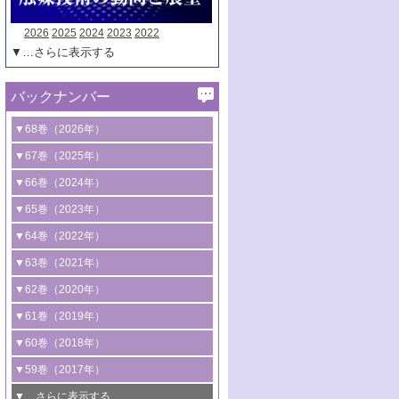
2026
2025
2024
2023
2022
▼…さらに表示する
バックナンバー
▼68巻（2026年）
1号 過酸化水素合成に関する研究動向
▼67巻（2025年）
2号 コンピューター技術により加速する
1号 CO
水素化によるグリーン燃料/グリ
▼66巻（2024年）
2
触媒開発
ーンケミカル製造
1号 低次元ナノ構造を有する触媒材料
▼65巻（2023年）
3号 有機分子変換やCO
資源化のための
2
2号 水素製造のための水分解技術に関す
2号 規制反応場を活用した固体触媒研究
1号 炭素が関わる触媒機能
▼64巻（2022年）
光触媒に関する最近の研究
る最近の研究
の新展開
2号 プラスチックケミカルリサイクルの
1号 合成ガス製造とCOを用いるケミカル
▼63巻（2021年）
B号 第137回触媒討論会（2026年）
3号 オレフィン系樹脂の精密合成に関す
3号 未踏分子変換を目指した酸化触媒プ
ための触媒技術
ズ合成の最新動向
1号 金触媒の新展開
▼62巻（2020年）
る最新技術
ロセスの最前線
3号 非酸化物系金属化合物を基盤とした
2号 化学品合成のための合金触媒開発
2号 ペロブスカイト
1号 触媒設計を拓く欠陥構造のキャラク
▼61巻（2019年）
4号 アルコール類の効率的変換を実現す
4号 シンクロトロン放射光および中性子
触媒材料の開発
3号 CO
の排出削減および有効活用のた
タリゼーション
2
3号 特殊反応場を利用した触媒的分子変
る非貴金属触媒の研究動向
線を利用した触媒解析技術の最先端
1号 物質移動制御に着目した触媒プロセ
▼60巻（2018年）
4号 格子酸素・格子酸素欠陥を利用した
めの触媒技術
換反応
2号 機能化学品製造に資するクリーンな
ス開発
5号 ゼオライトの合成と応用における研
5号 単原子触媒
触媒反応
1号 固体酸触媒の最新の研究動向
▼59巻（2017年）
触媒的酸化反応
4号 若手による情報発信企画～とびたて
4号 多孔質材料を用いた触媒の新展開
究動向
2号 CO
フリー水素サプライチェーンに
2
6号 参照触媒委員会からのお知らせ
5号 生体触媒によるエネルギー変換反応
2号 二酸化炭素からの有用化学品合成
1号 いたるところに，触媒
▼…さらに表示する