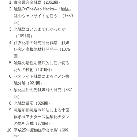
1号 なぜこの触媒が良いのか？
▼44巻（2002年）
貴金属合金触媒（2051回）
5号 若手会員による触媒研究の未来展望1：
8号 高機能化ポリオレフィンに向けた重合
5号 こんな物質，あんな物質―新たな触媒
7号 持続可能社会実現のための触媒および
5号 水素製造・貯蔵のための触媒技術の新
4号 水分解用光触媒材料
3号 特殊エネルギー場の触媒反応
触媒OnTheWeb Hacks─「触媒」
企業編
2号 第91回触媒討論会
触媒の最近の進展
1号 高次制御された触媒の化学
▼43巻（2001年）
の可能性―
触媒関連技術
しい展開
誌のウェブサイトを使う─（1659
5号 時間分解分光の進歩と応用
4号 生体内における金属の触媒作用
6号 第102回触媒討論会
3号 最近の自動車排ガス処理技術
2号 第89回触媒討論会
1号 グリーンケミストリーと触媒
▼42巻（2000年）
6号 第100回触媒討論会
8号 未来を拓く金属錯体
回）
6号 第98回触媒討論会
6号 第96回触媒討論会
5号 ファインケミカルズの展開に寄与する
7号 触媒・化学反応における計算化学の進
4号 触媒研究の現状と将来─第90回触媒討論
3号 触媒を利用した電気化学の新展開
2号 第87回触媒討論会特集号
1号 触媒反応工学の明日を拓く
▼41巻（1999年）
7号 『結晶の化学』を活かした触媒研究
光触媒はどこまでわかったか
7号 基礎化学品製造の触媒技術
触媒
歩
会Aから
7号 未来型金属錯体触媒開発への展望
4号 ナノ材料の調製と機能化
（1091回）
3号 生体触媒とバイオプロセス
2号 第85回触媒討論会
8号 イオン液体の応用
1号 孔、穴、あな?-特異な空間とその利用-
▼40巻（1998年）
8号 多機能型リアクター
6号 第94回触媒討論会
8号 若手研究者による触媒研究の未来展望
5号 基礎化学品製造の触媒技術
8号 超臨界流体を用いた化学プロセスの新
住友化学の研究開発戦略―触媒
5号 こんな触媒が欲しい
4号 水素製造・利用の触媒化学
3号 反応ダイナミクス
2号 第83回触媒討論会
1号 創立40周年記念・触媒化学この10年の
▼39巻（1997年）
2：大学・研究所編
展開
研究と高機能材料開発―（1075
7号 サブナノレベルでみた新しい表面現象
6号 第92回触媒討論会
6号 第90回触媒討論会
5号 触媒研究における新しい切り口：コン
進展と21世紀への提言/創立40周年記念・触
4号 超臨界流体の触媒反応への応用
3号 均一系触媒反応最前線
1号 均一系と不均一系触媒反応-その特徴と
回）
▼38巻（1996年）
8号 オレフィン重合触媒の新たな展
7号 基礎化学品製造の触媒技術
ビナトリアルケミストリー
媒学会この10年の歩みとこれから/創立40周
7号 触媒研究と学術雑誌/情報
5号 触媒のおもしろさをどのように伝える
接点
触媒の活性を徹底的に使い切る
4号 実用炭素材料の新展開
1号 触媒の構造と触媒作用/C1化学を中心と
▼37巻（1995年）
年記念・記録は語る
8号 資源の循環と触媒技術
6号 第88回触媒討論会特集号
か
ための技術（1019回）
8号 若い世代からみた触媒化学の現状と未
2号 第79回触媒討論会
5号 研究の方法論を考える
する21世紀への触媒
1号 ファインケミカルズと固体触媒
▼36巻（1994年）
2号 第81回触媒討論会
ゼオライト触媒によるクメン接
来
7号 企業における触媒研究のブレークスル
6号 第86回触媒討論会
3号 最新NO除去触媒の実用化研究
6号 第84回触媒討論会
2号 第77回触媒討論会
2号 第75回触媒討論会
触分解（921回）
1号 電気化学と触媒
▼35巻（1993年）
ー
3号 計算機触媒化学へのさそい
7号 水素化精製触媒の新しい展開
4号 新しい反応場を目指した触媒調製
7号 機能性金属材料と触媒
3号 オリンピックメダル:金・銀・銅はどん
酸化亜鉛の光触媒能の研究（837
3号 希土類を利用した触媒
2号 第73回触媒討論会
8号 この材料を触媒として使ってみません
4号 触媒劣化の制御と予測
1号 工業触媒開発マニュアル―探索から工
▼34巻（1992年）
8号 新しい反応性と機能性を目指した金属
な触媒作用を示すか
回）
5号 反応・分離技術の新しい展開
8号 触媒研究へのNMRの応用と展望
か？
業化まで
4号 触媒とリサイクル
3号 C4化学の展開
5号 最新の実用プロセスと触媒
クラスタ-化学
1号 インパクトを与えたこの研究
▼33巻（1991年）
光触媒反応（826回）
4号 触媒作用における機能の複合化
6号 第80回触媒討論会
2号 第71回触媒討論会
5号 エネルギー変換触媒
4号 《通常号》
6号 第82回触媒討論会
急速加熱急速冷却法による十面
2号 第69回触媒討論会
1号 触媒プロセス開発マニュアル―探索か
▼32巻（1990年）
5号 未来を拓け！若手研究者
7号 無機―有機ハイブリッド材料の新展開
3号 研究開発のうらおもて―着想と展開
体形状アナタース型酸化チタン
6号 第76回触媒討論会
5号 《通常号》
ら工業化まで，知っておきたいこと PartII
7号 ナノ構造体の化学
3号 ケミカルズ合成触媒―新しい展開と応
1号 21世紀に向けて触媒研究の飛躍をめざ
▼31巻（1989年）
6号 第78回触媒討論会
8号 AFMでみる世界
の気相合成（770回）
4号 触媒劣化と寿命の予測
7号 表面吸着相の新しい展開
用
6号 第74回触媒討論会
2号 第67回触媒討論会
8号 あの反応は今
す―触媒化学の裾野を広げよう
1号 情報科学と反応設計・材料設計
▼30巻（1988年）
7号 ダイナミックな領域への触媒研究の展
平成25年度触媒学会表彰（699
5号 環境に優しい触媒
8号 マイクロポーラス・クリスタル触媒の
4号 触媒調製の科学と技術の最前線
7号 半導体光触媒の基礎と広がり
3号 光触媒
2号 第65回触媒討論会
開/C1化学を中心とする21世紀への触媒
回）