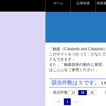
ホーム
記事検索
検索
「触媒（Catalysts and Ca
このサイトをつかって，どなたで
ドもできます．
また，「触媒技術の動向と展望」
は
こちら
をご参照ください．
該当件数は 5 です。
1
表示件数
並
10
20
30
« 前
1
次 »