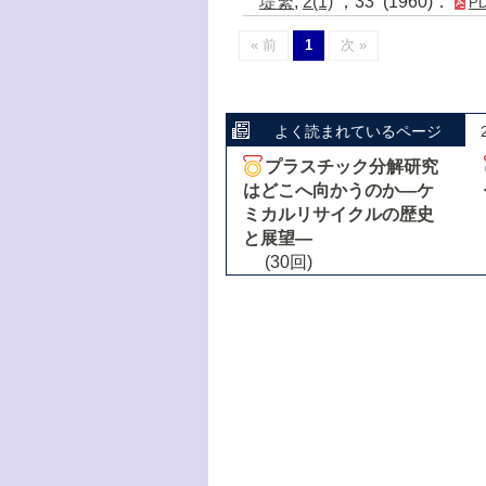
堤繁
,
2(1)
，33 (1960)．
P
« 前
1
次 »
よく読まれているページ
プラスチック分解研究
はどこへ向かうのか―ケ
ミカルリサイクルの歴史
と展望―
(30回)