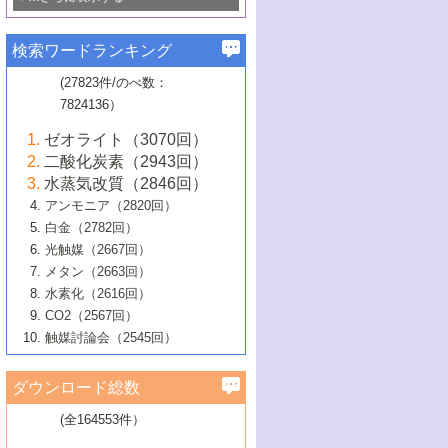
若き触媒の研究者たち～（1）
3号 水処理のための触媒化学
5号 情報学的手法を用いた触媒開発
6号 ヘテロ接合界面
関わる触媒開発動向
B号 第133回触媒討論会（2023年）
6号 窒素とリンの循環のための触媒・機
3号 ナノ粒子・クラスター触媒の最前線
2号 機能性材料の局所構造解析のための
5号 若手による情報発信企画～とびたて
▼58巻（2016年）
4号 光触媒を用いた水分解の最新の研究
6号 カーボンニュートラルに向けた電解
B号 第135回触媒討論会（2025年）
3号 精密高分子合成に関する最近の研究
能性材料
最先端技術
検索ワードランキング
4号 60周年記念企画
若き触媒の研究者たち～（2）
動向
技術
1号 ユニークな構造の高分子を生み出す触
▼57巻（2015年）
動向
B号 第131回触媒討論会（2023年）
3号 無機分離膜材料の開発と触媒反応プ
5号 進化するゼオライト合成技術
6号 石油のノーブル・ユースを志向した
媒技術
(27823件/のべ数：
5号 次世代の触媒プロセスを支えるマイ
B号 第127回触媒討論会（2021年・オン
1号 水素キャリアにかかわる触媒技術の新
4号 バイオマス化成品製造のための触媒
▼56巻（2014年）
ロセスへの適用
触媒技術
7824136）
クロ波
6号 非貴金属系触媒における電気化学的
ライン開催(Zoom)のみ）
2号 リグニンからの化成品製造に向けた触
展開
技術
1号 特殊環境場を利用した材料合成
▼55巻（2013年）
4号 触媒研究における計算科学の利用
酸素還元反応
B号 第129回触媒討論会（2022年・京都
媒技術
6号 メタン転換技術の最新動向
ゼオライト（3070回）
2号 石油精製用触媒の最近の進展
5号 固体触媒による含窒素有機化合物変
2号 光触媒反応機構に関する最新の研究動
1号 高耐久性燃料電池システム用触媒にお
大学：オンライン・対面開催）
▼54巻（2012年）
5号 水素のふるまいを解き明かす最先端
B号 第121回触媒討論会（2018年・東京
3号 触媒研究の最先端～とびたて若き研究
二酸化炭素（2943回）
B号 第125回触媒討論会（2020年・工学
換の最前線
3号 固体酸化物形燃料電池（SOFC）におけ
向
ける新展開
研究
大学）
1号 規則性多孔体の利用技術における最近
▼53巻（2011年）
者たち～（1）
水蒸気改質（2846回）
院大学）
るアノード触媒上での燃料直接改質技術
6号 貴金属使用量低減に向けた自動車排
3号 固体高分子形燃料電池カソード触媒の
2号 リビングラジカル重合の最近の動向
6号 低級アルカンの有効利用のための触
の進歩
アンモニア（2820回）
4号 触媒研究の最先端～とびたて若き研究
1号 金属学から見る合金触媒の新展開
▼52巻（2010年）
ガス浄化触媒の開発
4号 コアシェル構造の制御による触媒機能
開発動向
媒技術
白金（2782回）
3号 天然ガスの化学工業的展開に関する触
2号 第109回触媒討論会
者たち～（2）
2号 第107回触媒討論会
の向上
1号 触媒の劣化対策と長寿命触媒開発
B号 第123回触媒討論会（2019年・大阪
▼51巻（2009年）
4号 人工光合成に向けた近年のアプローチ
光触媒（2667回）
媒技術
B号 第119回触媒討論会（2017年・首都
3号 貴金属低減技術の最新動向
5号 触媒研究の最先端～とびたて若き研究
市立大学）
3号 触媒のその場観察法の進歩（１）
5号 工業触媒およびその周辺技術の最近の
2号 第105回触媒討論会
1号 炭素材料－熱い注目を集める材料－
▼50巻（2008年）
メタン（2663回）
大学東京）
5号 未利用熱エネルギーの有効活用に貢献
4号 貴金属触媒の精密構造制御とその活用
者たち～（3）
4号 貴金属代替技術の最新動向
進歩
水素化（2616回）
4号 触媒のその場観察法の進歩（２）
3号 ナノ構造が拓く新機能
する触媒技術
2号 第103回触媒討論会
1号 触媒化学と学会のこの10年，半世紀，
▼49巻（2007年）
5号 バイオマス化成品製造のための固体触
6号 イオニクス材料と燃料電池・電解合成
5号 光触媒による物質変換反応の新展開
CO2（2567回）
6号 ナノシート
5号 不活性結合の触媒的活性化による有機
そして未来
4号 活性サイトおよびその環境の精密な設
6号 ポリオキソメタレート
3号 環境浄化用光触媒の現状と課題
媒の開発
1号 含フッ素化合物の合成と触媒
▼48巻（2006年）
の最新の研究動向
触媒討論会（2545回）
6号 グラフェン
合成
B号 第115回触媒討論会（2015年・成蹊大
計による触媒の高機能化
2号 第101回触媒討論会
B号 第113回触媒討論会（2014年・ロワジ
4号 水素社会の実現に向けた水素製造・貯
6号 ナノ空間─吸着状態解析から新機能開拓
2号 第99回触媒討論会
B号 第117回触媒討論会（2016年・大阪府
1号 固体酸触媒の最近の進歩
▼47巻（2005年）
学）
7号 水素を利用する化成品合成の新潮流
6号 新しい固体酸触媒技術
5号 触媒を有効に使うための技術
ールホテル豊橋）
蔵技術の進歩
まで─
3号 メソポーラス物質の新展開
立大学）
3号 実用的ファインケミカル合成プロセス
ダウンロード総数
2号 第97回触媒討論会
1号 最近の触媒担体とその効果
▼46巻（2004年）
7号 ゼオライト合成における最近の進歩
6号 第106回触媒討論会
5号 CO
が関わる触媒・材料
B号 第111回触媒討論会（2013年・関西大
4号 錯体を利用したユニークな表面構造の
を実現する触媒
2
3号 リビング重合触媒の最近の展開
2号 第95回触媒討論会
(全164553件）
1号 部分酸化反応触媒の最前線
▼45巻（2003年）
学）
構築と機能
7号 有機分子触媒による精密有機合成
4号 バイオマス活用のための技術開発
6号 第104回触媒討論会
4号 今後の液体燃料を支える触媒技術
3号 化成品を合成するゼオライト触媒
2号 第93回触媒討論会