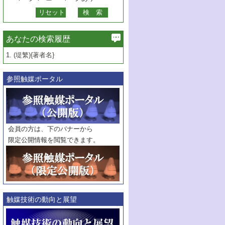
あなたの検索履歴
1.
(堤繁){著者名}
参照触媒ポータル
会員の方は、下のバナーから
限定公開情報を閲覧できます。
触媒技術の動向と展望