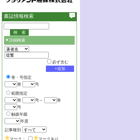
書誌情報検索
▼詳細検索
必ず含む
巻・号指定
巻
号
範囲指定
巻
号～
巻
号
触媒年鑑
年度
記事種別
マーク：
マークあり