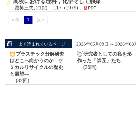
高校における理科，化学そして触媒
堀芙三夫
,
21(2)
，117 (1979)．
PDF
« 前
1
次 »
よく読まれているページ
2026年05月08日 ～ 2026年08
プラスチック分解研究
研究者としての私を形
はどこへ向かうのか―ケ
作った「師匠」たち
ミカルリサイクルの歴史
(26回)
と展望―
(32回)