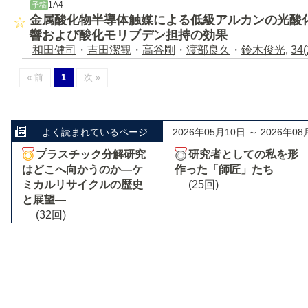
1A4
予稿
金属酸化物半導体触媒による低級アルカンの光酸
響および酸化モリブデン担持の効果
和田健司
・
吉田潔観
・
高谷剛
・
渡部良久
・
鈴木俊光
,
34(
« 前
1
次 »
よく読まれているページ
2026年05月10日 ～ 2026年08
プラスチック分解研究
研究者としての私を形
はどこへ向かうのか―ケ
作った「師匠」たち
ミカルリサイクルの歴史
(25回)
と展望―
(32回)