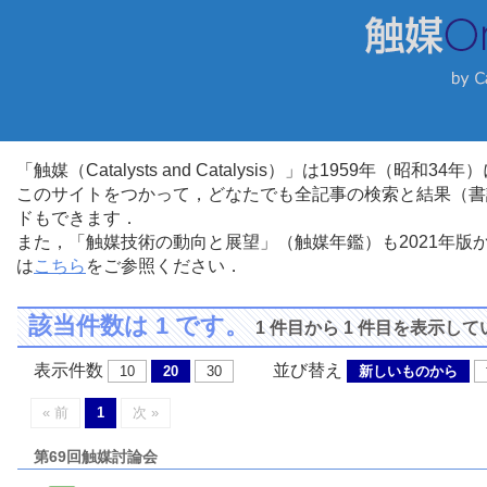
「触媒（Catalysts and Catalysis）」は1959年（昭
このサイトをつかって，どなたでも全記事の検索と結果（書
ドもできます．
また，「触媒技術の動向と展望」（触媒年鑑）も2021年
は
こちら
をご参照ください．
該当件数は 1 です。
1 件目から 1 件目を表示し
表示件数
並び替え
10
20
30
新しいものから
« 前
1
次 »
第69回触媒討論会