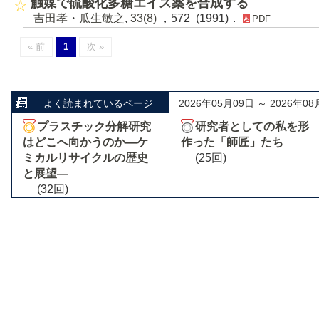
触媒で硫酸化多糖エイズ薬を合成する
吉田孝
・
瓜生敏之
,
33(8)
，572 (1991)．
PDF
« 前
1
次 »
よく読まれているページ
2026年05月09日 ～ 2026年08
プラスチック分解研究
研究者としての私を形
はどこへ向かうのか―ケ
作った「師匠」たち
ミカルリサイクルの歴史
(25回)
と展望―
(32回)