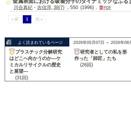
金属表面における吸着分子のダイナミックなふる
川合真紀
・
吉信淳
,
38(7)
，550 (1996)．
PDF
« 前
1
次 »
よく読まれているページ
2026年05月07日 ～ 2026年08
プラスチック分解研究
研究者としての私を形
はどこへ向かうのか―ケ
作った「師匠」たち
ミカルリサイクルの歴史
(26回)
と展望―
(31回)