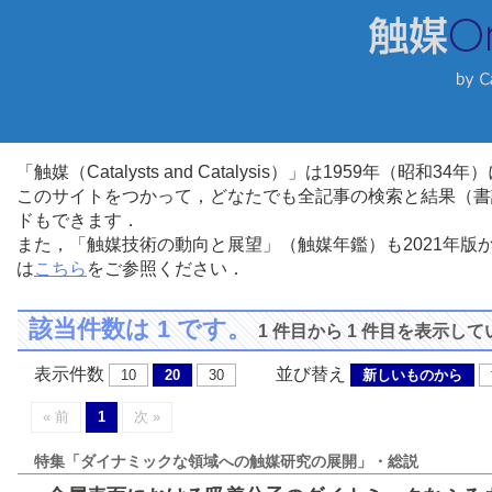
「触媒（Catalysts and Catalysis）」は1959年（昭
このサイトをつかって，どなたでも全記事の検索と結果（書
ドもできます．
また，「触媒技術の動向と展望」（触媒年鑑）も2021年
は
こちら
をご参照ください．
該当件数は 1 です。
1 件目から 1 件目を表示し
表示件数
並び替え
10
20
30
新しいものから
« 前
1
次 »
特集「ダイナミックな領域への触媒研究の展開」・総説