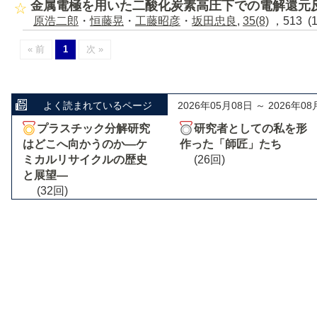
金属電極を用いた二酸化炭素高圧下での電解還元
原浩二郎
・
恒藤晃
・
工藤昭彦
・
坂田忠良
,
35(8)
，513 (
« 前
1
次 »
よく読まれているページ
2026年05月08日 ～ 2026年08
プラスチック分解研究
研究者としての私を形
はどこへ向かうのか―ケ
作った「師匠」たち
ミカルリサイクルの歴史
(26回)
と展望―
(32回)