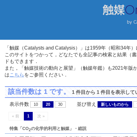
「触媒（Catalysts and Catalysis）」は1959年（昭
このサイトをつかって，どなたでも全記事の検索と結果（書
ドもできます．
また，「触媒技術の動向と展望」（触媒年鑑）も2021年
は
こちら
をご参照ください．
該当件数は 1 です。
1 件目から 1 件目を表示し
表示件数
並び替え
10
20
30
新しいものから
« 前
1
次 »
特集「CO
の化学的利用と触媒」・総説
2