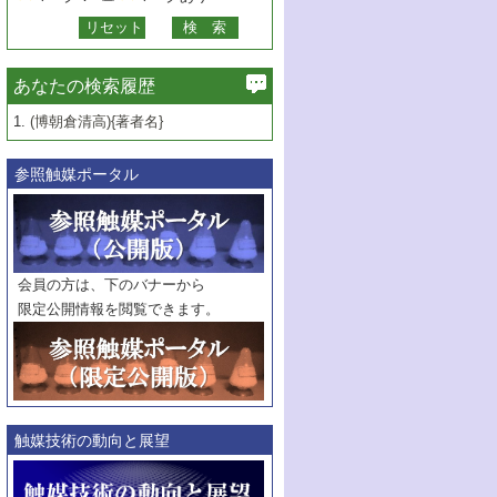
あなたの検索履歴
1.
(博朝倉清高){著者名}
参照触媒ポータル
会員の方は、下のバナーから
限定公開情報を閲覧できます。
触媒技術の動向と展望