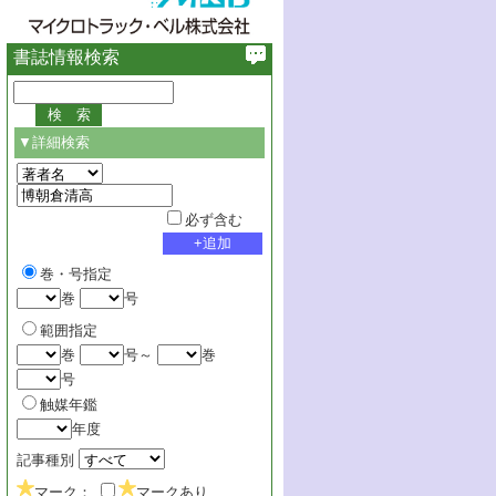
書誌情報検索
▼詳細検索
必ず含む
巻・号指定
巻
号
範囲指定
巻
号～
巻
号
触媒年鑑
年度
記事種別
マーク：
マークあり