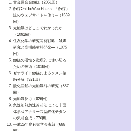
1号 なぜこの触媒が良いのか？
▼44巻（2002年）
貴金属合金触媒（2051回）
5号 若手会員による触媒研究の未来展望1：
8号 高機能化ポリオレフィンに向けた重合
5号 こんな物質，あんな物質―新たな触媒
7号 持続可能社会実現のための触媒および
5号 水素製造・貯蔵のための触媒技術の新
4号 水分解用光触媒材料
3号 特殊エネルギー場の触媒反応
触媒OnTheWeb Hacks─「触媒」
企業編
2号 第91回触媒討論会
触媒の最近の進展
1号 高次制御された触媒の化学
▼43巻（2001年）
の可能性―
触媒関連技術
しい展開
誌のウェブサイトを使う─（1659
5号 時間分解分光の進歩と応用
4号 生体内における金属の触媒作用
6号 第102回触媒討論会
3号 最近の自動車排ガス処理技術
2号 第89回触媒討論会
1号 グリーンケミストリーと触媒
▼42巻（2000年）
6号 第100回触媒討論会
8号 未来を拓く金属錯体
回）
6号 第98回触媒討論会
6号 第96回触媒討論会
5号 ファインケミカルズの展開に寄与する
7号 触媒・化学反応における計算化学の進
4号 触媒研究の現状と将来─第90回触媒討論
3号 触媒を利用した電気化学の新展開
2号 第87回触媒討論会特集号
1号 触媒反応工学の明日を拓く
▼41巻（1999年）
7号 『結晶の化学』を活かした触媒研究
光触媒はどこまでわかったか
7号 基礎化学品製造の触媒技術
触媒
歩
会Aから
7号 未来型金属錯体触媒開発への展望
4号 ナノ材料の調製と機能化
（1091回）
3号 生体触媒とバイオプロセス
2号 第85回触媒討論会
8号 イオン液体の応用
1号 孔、穴、あな?-特異な空間とその利用-
▼40巻（1998年）
8号 多機能型リアクター
6号 第94回触媒討論会
8号 若手研究者による触媒研究の未来展望
5号 基礎化学品製造の触媒技術
8号 超臨界流体を用いた化学プロセスの新
住友化学の研究開発戦略―触媒
5号 こんな触媒が欲しい
4号 水素製造・利用の触媒化学
3号 反応ダイナミクス
2号 第83回触媒討論会
1号 創立40周年記念・触媒化学この10年の
▼39巻（1997年）
2：大学・研究所編
展開
研究と高機能材料開発―（1075
7号 サブナノレベルでみた新しい表面現象
6号 第92回触媒討論会
6号 第90回触媒討論会
5号 触媒研究における新しい切り口：コン
進展と21世紀への提言/創立40周年記念・触
4号 超臨界流体の触媒反応への応用
3号 均一系触媒反応最前線
1号 均一系と不均一系触媒反応-その特徴と
回）
▼38巻（1996年）
8号 オレフィン重合触媒の新たな展
7号 基礎化学品製造の触媒技術
ビナトリアルケミストリー
媒学会この10年の歩みとこれから/創立40周
7号 触媒研究と学術雑誌/情報
5号 触媒のおもしろさをどのように伝える
接点
触媒の活性を徹底的に使い切る
4号 実用炭素材料の新展開
1号 触媒の構造と触媒作用/C1化学を中心と
▼37巻（1995年）
年記念・記録は語る
8号 資源の循環と触媒技術
6号 第88回触媒討論会特集号
か
ための技術（1019回）
8号 若い世代からみた触媒化学の現状と未
2号 第79回触媒討論会
5号 研究の方法論を考える
する21世紀への触媒
1号 ファインケミカルズと固体触媒
▼36巻（1994年）
2号 第81回触媒討論会
ゼオライト触媒によるクメン接
来
7号 企業における触媒研究のブレークスル
6号 第86回触媒討論会
3号 最新NO除去触媒の実用化研究
6号 第84回触媒討論会
2号 第77回触媒討論会
2号 第75回触媒討論会
触分解（921回）
1号 電気化学と触媒
▼35巻（1993年）
ー
3号 計算機触媒化学へのさそい
7号 水素化精製触媒の新しい展開
4号 新しい反応場を目指した触媒調製
7号 機能性金属材料と触媒
3号 オリンピックメダル:金・銀・銅はどん
酸化亜鉛の光触媒能の研究（837
3号 希土類を利用した触媒
2号 第73回触媒討論会
8号 この材料を触媒として使ってみません
4号 触媒劣化の制御と予測
1号 工業触媒開発マニュアル―探索から工
▼34巻（1992年）
8号 新しい反応性と機能性を目指した金属
な触媒作用を示すか
回）
5号 反応・分離技術の新しい展開
8号 触媒研究へのNMRの応用と展望
か？
業化まで
4号 触媒とリサイクル
3号 C4化学の展開
5号 最新の実用プロセスと触媒
クラスタ-化学
1号 インパクトを与えたこの研究
▼33巻（1991年）
光触媒反応（826回）
4号 触媒作用における機能の複合化
6号 第80回触媒討論会
2号 第71回触媒討論会
5号 エネルギー変換触媒
4号 《通常号》
6号 第82回触媒討論会
急速加熱急速冷却法による十面
2号 第69回触媒討論会
1号 触媒プロセス開発マニュアル―探索か
▼32巻（1990年）
5号 未来を拓け！若手研究者
7号 無機―有機ハイブリッド材料の新展開
3号 研究開発のうらおもて―着想と展開
体形状アナタース型酸化チタン
6号 第76回触媒討論会
5号 《通常号》
ら工業化まで，知っておきたいこと PartII
7号 ナノ構造体の化学
3号 ケミカルズ合成触媒―新しい展開と応
1号 21世紀に向けて触媒研究の飛躍をめざ
▼31巻（1989年）
6号 第78回触媒討論会
8号 AFMでみる世界
の気相合成（770回）
4号 触媒劣化と寿命の予測
7号 表面吸着相の新しい展開
用
6号 第74回触媒討論会
2号 第67回触媒討論会
8号 あの反応は今
す―触媒化学の裾野を広げよう
1号 情報科学と反応設計・材料設計
▼30巻（1988年）
7号 ダイナミックな領域への触媒研究の展
平成25年度触媒学会表彰（699
5号 環境に優しい触媒
8号 マイクロポーラス・クリスタル触媒の
4号 触媒調製の科学と技術の最前線
7号 半導体光触媒の基礎と広がり
3号 光触媒
2号 第65回触媒討論会
開/C1化学を中心とする21世紀への触媒
回）