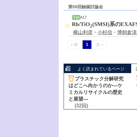
第59回触媒討論会
A17
予稿
Rh/TiO
(SMSI)系のEX
2
横山利彦
・
小杉信
・
博朝倉清
« 前
1
次 »
よく読まれているページ
プラスチック分解研究
はどこへ向かうのか―ケ
ミカルリサイクルの歴史
と展望―
(32回)