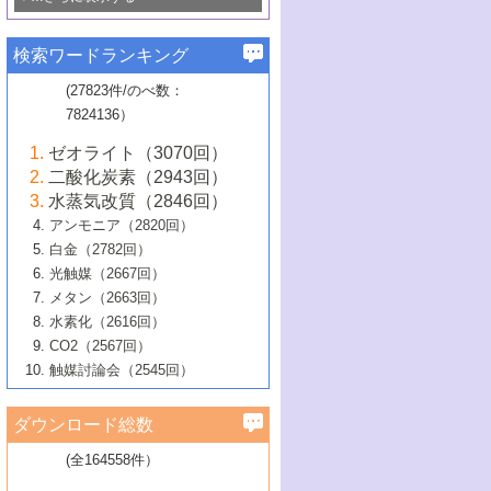
若き触媒の研究者たち～（1）
3号 水処理のための触媒化学
5号 情報学的手法を用いた触媒開発
6号 ヘテロ接合界面
関わる触媒開発動向
B号 第133回触媒討論会（2023年）
6号 窒素とリンの循環のための触媒・機
3号 ナノ粒子・クラスター触媒の最前線
2号 機能性材料の局所構造解析のための
5号 若手による情報発信企画～とびたて
▼58巻（2016年）
4号 光触媒を用いた水分解の最新の研究
6号 カーボンニュートラルに向けた電解
B号 第135回触媒討論会（2025年）
3号 精密高分子合成に関する最近の研究
能性材料
最先端技術
検索ワードランキング
4号 60周年記念企画
若き触媒の研究者たち～（2）
動向
技術
1号 ユニークな構造の高分子を生み出す触
▼57巻（2015年）
動向
B号 第131回触媒討論会（2023年）
3号 無機分離膜材料の開発と触媒反応プ
5号 進化するゼオライト合成技術
6号 石油のノーブル・ユースを志向した
媒技術
(27823件/のべ数：
5号 次世代の触媒プロセスを支えるマイ
B号 第127回触媒討論会（2021年・オン
1号 水素キャリアにかかわる触媒技術の新
4号 バイオマス化成品製造のための触媒
▼56巻（2014年）
ロセスへの適用
触媒技術
7824136）
クロ波
6号 非貴金属系触媒における電気化学的
ライン開催(Zoom)のみ）
2号 リグニンからの化成品製造に向けた触
展開
技術
1号 特殊環境場を利用した材料合成
▼55巻（2013年）
4号 触媒研究における計算科学の利用
酸素還元反応
B号 第129回触媒討論会（2022年・京都
媒技術
6号 メタン転換技術の最新動向
ゼオライト（3070回）
2号 石油精製用触媒の最近の進展
5号 固体触媒による含窒素有機化合物変
2号 光触媒反応機構に関する最新の研究動
1号 高耐久性燃料電池システム用触媒にお
大学：オンライン・対面開催）
▼54巻（2012年）
5号 水素のふるまいを解き明かす最先端
B号 第121回触媒討論会（2018年・東京
3号 触媒研究の最先端～とびたて若き研究
二酸化炭素（2943回）
B号 第125回触媒討論会（2020年・工学
換の最前線
3号 固体酸化物形燃料電池（SOFC）におけ
向
ける新展開
研究
大学）
1号 規則性多孔体の利用技術における最近
▼53巻（2011年）
者たち～（1）
水蒸気改質（2846回）
院大学）
るアノード触媒上での燃料直接改質技術
6号 貴金属使用量低減に向けた自動車排
3号 固体高分子形燃料電池カソード触媒の
2号 リビングラジカル重合の最近の動向
6号 低級アルカンの有効利用のための触
の進歩
アンモニア（2820回）
4号 触媒研究の最先端～とびたて若き研究
1号 金属学から見る合金触媒の新展開
▼52巻（2010年）
ガス浄化触媒の開発
4号 コアシェル構造の制御による触媒機能
開発動向
媒技術
白金（2782回）
3号 天然ガスの化学工業的展開に関する触
2号 第109回触媒討論会
者たち～（2）
2号 第107回触媒討論会
の向上
1号 触媒の劣化対策と長寿命触媒開発
B号 第123回触媒討論会（2019年・大阪
▼51巻（2009年）
4号 人工光合成に向けた近年のアプローチ
光触媒（2667回）
媒技術
B号 第119回触媒討論会（2017年・首都
3号 貴金属低減技術の最新動向
5号 触媒研究の最先端～とびたて若き研究
市立大学）
3号 触媒のその場観察法の進歩（１）
5号 工業触媒およびその周辺技術の最近の
2号 第105回触媒討論会
1号 炭素材料－熱い注目を集める材料－
▼50巻（2008年）
メタン（2663回）
大学東京）
5号 未利用熱エネルギーの有効活用に貢献
4号 貴金属触媒の精密構造制御とその活用
者たち～（3）
4号 貴金属代替技術の最新動向
進歩
水素化（2616回）
4号 触媒のその場観察法の進歩（２）
3号 ナノ構造が拓く新機能
する触媒技術
2号 第103回触媒討論会
1号 触媒化学と学会のこの10年，半世紀，
▼49巻（2007年）
5号 バイオマス化成品製造のための固体触
6号 イオニクス材料と燃料電池・電解合成
5号 光触媒による物質変換反応の新展開
CO2（2567回）
6号 ナノシート
5号 不活性結合の触媒的活性化による有機
そして未来
4号 活性サイトおよびその環境の精密な設
6号 ポリオキソメタレート
3号 環境浄化用光触媒の現状と課題
媒の開発
1号 含フッ素化合物の合成と触媒
▼48巻（2006年）
の最新の研究動向
触媒討論会（2545回）
6号 グラフェン
合成
B号 第115回触媒討論会（2015年・成蹊大
計による触媒の高機能化
2号 第101回触媒討論会
B号 第113回触媒討論会（2014年・ロワジ
4号 水素社会の実現に向けた水素製造・貯
6号 ナノ空間─吸着状態解析から新機能開拓
2号 第99回触媒討論会
B号 第117回触媒討論会（2016年・大阪府
1号 固体酸触媒の最近の進歩
▼47巻（2005年）
学）
7号 水素を利用する化成品合成の新潮流
6号 新しい固体酸触媒技術
5号 触媒を有効に使うための技術
ールホテル豊橋）
蔵技術の進歩
まで─
3号 メソポーラス物質の新展開
立大学）
3号 実用的ファインケミカル合成プロセス
ダウンロード総数
2号 第97回触媒討論会
1号 最近の触媒担体とその効果
▼46巻（2004年）
7号 ゼオライト合成における最近の進歩
6号 第106回触媒討論会
5号 CO
が関わる触媒・材料
B号 第111回触媒討論会（2013年・関西大
4号 錯体を利用したユニークな表面構造の
を実現する触媒
2
3号 リビング重合触媒の最近の展開
2号 第95回触媒討論会
(全164558件）
1号 部分酸化反応触媒の最前線
▼45巻（2003年）
学）
構築と機能
7号 有機分子触媒による精密有機合成
4号 バイオマス活用のための技術開発
6号 第104回触媒討論会
4号 今後の液体燃料を支える触媒技術
3号 化成品を合成するゼオライト触媒
2号 第93回触媒討論会