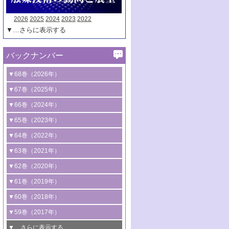
2026
2025
2024
2023
2022
▼…さらに表示する
バックナンバー
▼68巻（2026年）
1号 過酸化水素合成に関する研究動向
▼67巻（2025年）
2号 コンピューター技術により加速する
1号 CO
水素化によるグリーン燃料/グリ
▼66巻（2024年）
2
触媒開発
ーンケミカル製造
1号 低次元ナノ構造を有する触媒材料
▼65巻（2023年）
3号 有機分子変換やCO
資源化のための
2
2号 水素製造のための水分解技術に関す
2号 規制反応場を活用した固体触媒研究
1号 炭素が関わる触媒機能
▼64巻（2022年）
光触媒に関する最近の研究
る最近の研究
の新展開
2号 プラスチックケミカルリサイクルの
1号 合成ガス製造とCOを用いるケミカル
▼63巻（2021年）
B号 第137回触媒討論会（2026年）
3号 オレフィン系樹脂の精密合成に関す
3号 未踏分子変換を目指した酸化触媒プ
ための触媒技術
ズ合成の最新動向
1号 金触媒の新展開
▼62巻（2020年）
る最新技術
ロセスの最前線
3号 非酸化物系金属化合物を基盤とした
2号 化学品合成のための合金触媒開発
2号 ペロブスカイト
1号 触媒設計を拓く欠陥構造のキャラク
▼61巻（2019年）
4号 アルコール類の効率的変換を実現す
4号 シンクロトロン放射光および中性子
触媒材料の開発
3号 CO
の排出削減および有効活用のた
タリゼーション
2
3号 特殊反応場を利用した触媒的分子変
る非貴金属触媒の研究動向
線を利用した触媒解析技術の最先端
1号 物質移動制御に着目した触媒プロセ
▼60巻（2018年）
4号 格子酸素・格子酸素欠陥を利用した
めの触媒技術
換反応
2号 機能化学品製造に資するクリーンな
ス開発
5号 ゼオライトの合成と応用における研
5号 単原子触媒
触媒反応
1号 固体酸触媒の最新の研究動向
▼59巻（2017年）
触媒的酸化反応
4号 若手による情報発信企画～とびたて
4号 多孔質材料を用いた触媒の新展開
究動向
2号 CO
フリー水素サプライチェーンに
2
6号 参照触媒委員会からのお知らせ
5号 生体触媒によるエネルギー変換反応
2号 二酸化炭素からの有用化学品合成
1号 いたるところに，触媒
▼…さらに表示する