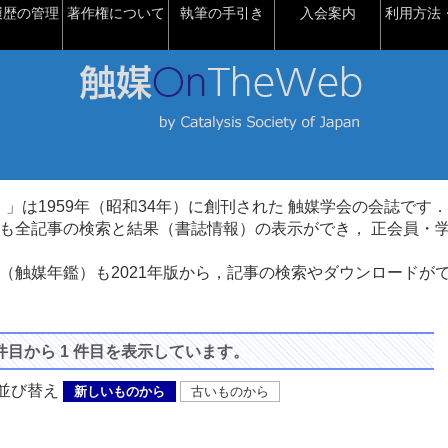
履歴の管理
著作権について
執筆の手引き
入会案内
利用方法・
talysis）」は1959年（昭和34年）に創刊された 触媒学会の会誌です．
も全記事の検索と結果（書誌情報）の表示ができ， 正会員・
（触媒年鑑）も2021年版から，記事の検索やダウンロードが
 件目から 1 件目を表示しています。
び替え
新しいものから
古いものから