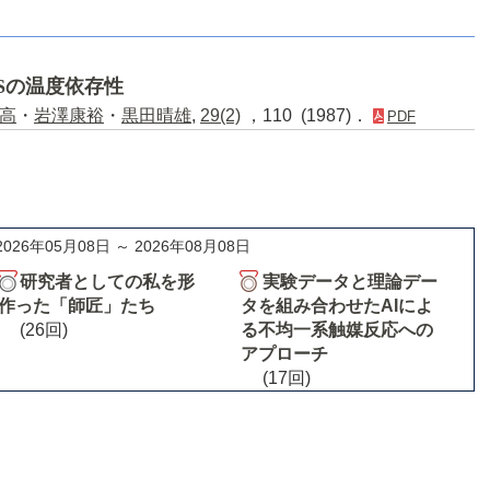
AFSの温度依存性
高
・
岩澤康裕
・
黒田晴雄
,
29(2)
，110 (1987)．
PDF
2026年05月08日 ～ 2026年08月08日
研究者としての私を形
実験データと理論デー
作った「師匠」たち
タを組み合わせたAIによ
(26回)
る不均一系触媒反応への
アプローチ
(17回)