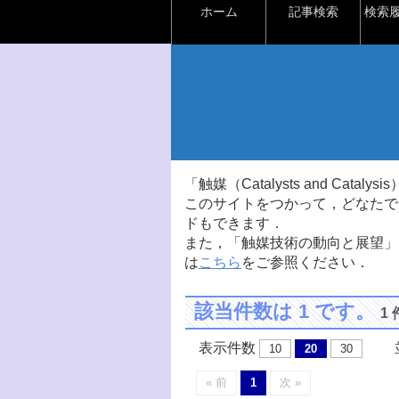
ホーム
記事検索
検索
「触媒（Catalysts and Ca
このサイトをつかって，どなたで
ドもできます．
また，「触媒技術の動向と展望」
は
こちら
をご参照ください．
該当件数は 1 です。
1
表示件数
並
10
20
30
« 前
1
次 »