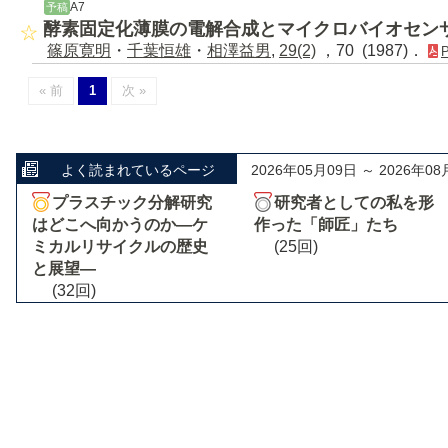
A7
予稿
酵素固定化薄膜の電解合成とマイクロバイオセン
篠原寛明
・
千葉恒雄
・
相澤益男
,
29(2)
，70 (1987)．
« 前
1
次 »
よく読まれているページ
2026年05月09日 ～ 2026年08
プラスチック分解研究
研究者としての私を形
はどこへ向かうのか―ケ
作った「師匠」たち
ミカルリサイクルの歴史
(25回)
と展望―
(32回)