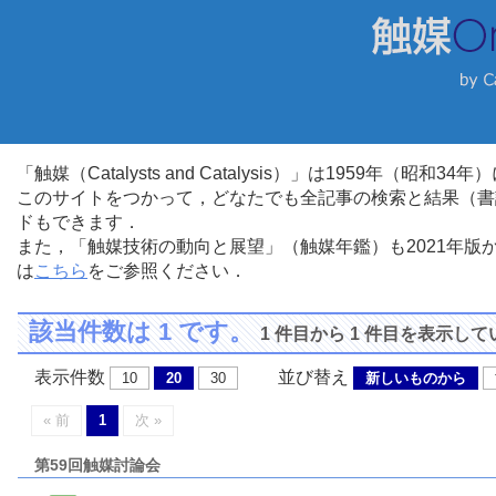
「触媒（Catalysts and Catalysis）」は1959年（昭
このサイトをつかって，どなたでも全記事の検索と結果（書
ドもできます．
また，「触媒技術の動向と展望」（触媒年鑑）も2021年
は
こちら
をご参照ください．
該当件数は 1 です。
1 件目から 1 件目を表示し
表示件数
並び替え
10
20
30
新しいものから
« 前
1
次 »
第59回触媒討論会