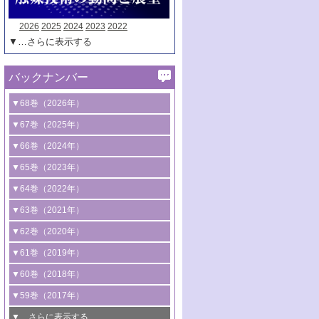
2026
2025
2024
2023
2022
▼…さらに表示する
バックナンバー
▼68巻（2026年）
1号 過酸化水素合成に関する研究動向
▼67巻（2025年）
2号 コンピューター技術により加速する
1号 CO
水素化によるグリーン燃料/グリ
▼66巻（2024年）
2
触媒開発
ーンケミカル製造
1号 低次元ナノ構造を有する触媒材料
▼65巻（2023年）
3号 有機分子変換やCO
資源化のための
2
2号 水素製造のための水分解技術に関す
2号 規制反応場を活用した固体触媒研究
1号 炭素が関わる触媒機能
▼64巻（2022年）
光触媒に関する最近の研究
る最近の研究
の新展開
2号 プラスチックケミカルリサイクルの
1号 合成ガス製造とCOを用いるケミカル
▼63巻（2021年）
B号 第137回触媒討論会（2026年）
3号 オレフィン系樹脂の精密合成に関す
3号 未踏分子変換を目指した酸化触媒プ
ための触媒技術
ズ合成の最新動向
1号 金触媒の新展開
▼62巻（2020年）
る最新技術
ロセスの最前線
3号 非酸化物系金属化合物を基盤とした
2号 化学品合成のための合金触媒開発
2号 ペロブスカイト
1号 触媒設計を拓く欠陥構造のキャラク
▼61巻（2019年）
4号 アルコール類の効率的変換を実現す
4号 シンクロトロン放射光および中性子
触媒材料の開発
3号 CO
の排出削減および有効活用のた
タリゼーション
2
3号 特殊反応場を利用した触媒的分子変
る非貴金属触媒の研究動向
線を利用した触媒解析技術の最先端
1号 物質移動制御に着目した触媒プロセ
▼60巻（2018年）
4号 格子酸素・格子酸素欠陥を利用した
めの触媒技術
換反応
2号 機能化学品製造に資するクリーンな
ス開発
5号 ゼオライトの合成と応用における研
5号 単原子触媒
触媒反応
1号 固体酸触媒の最新の研究動向
▼59巻（2017年）
触媒的酸化反応
4号 若手による情報発信企画～とびたて
4号 多孔質材料を用いた触媒の新展開
究動向
2号 CO
フリー水素サプライチェーンに
2
6号 参照触媒委員会からのお知らせ
5号 生体触媒によるエネルギー変換反応
2号 二酸化炭素からの有用化学品合成
1号 いたるところに，触媒
▼…さらに表示する