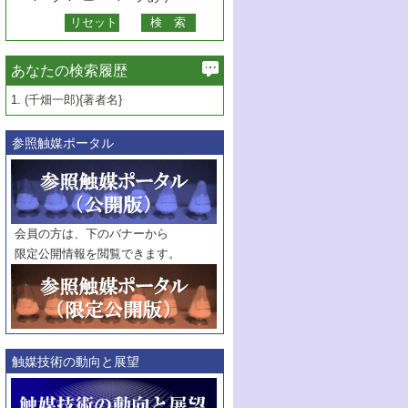
あなたの検索履歴
1.
(千畑一郎){著者名}
参照触媒ポータル
会員の方は、下のバナーから
限定公開情報を閲覧できます。
触媒技術の動向と展望