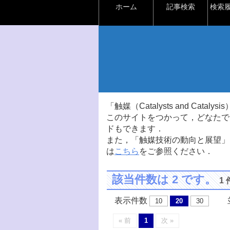
ホーム
記事検索
検索
「触媒（Catalysts and Ca
このサイトをつかって，どなたで
ドもできます．
また，「触媒技術の動向と展望」
は
こちら
をご参照ください．
該当件数は 2 です。
1
表示件数
並
10
20
30
« 前
1
次 »