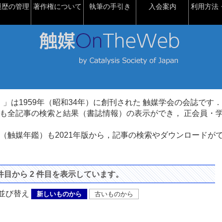
履歴の管理
著作権について
執筆の手引き
入会案内
利用方法・
talysis）」は1959年（昭和34年）に創刊された 触媒学会の会誌です．
も全記事の検索と結果（書誌情報）の表示ができ， 正会員・
（触媒年鑑）も2021年版から，記事の検索やダウンロードが
 件目から 2 件目を表示しています。
び替え
新しいものから
古いものから