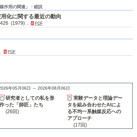
媒作用の関連」・総説
実用化に関する最近の動向
426 (1979)．
PDF
)．
PDF
2026年05月06日 ～ 2026年08月06日
研究者としての私を形
実験データと理論デー
作った「師匠」たち
タを組み合わせたAIによ
(26回)
る不均一系触媒反応への
アプローチ
(17回)