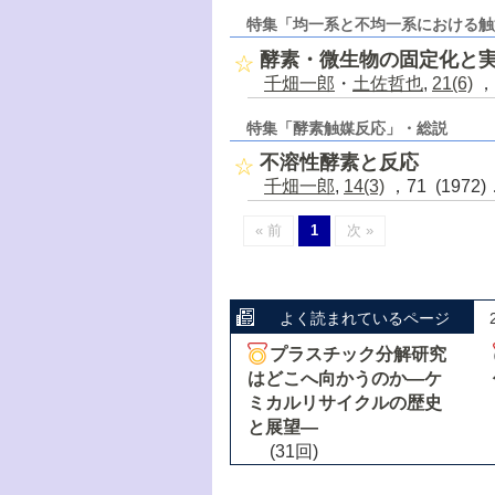
特集「均一系と不均一系における触
酵素・微生物の固定化と
千畑一郎
・
土佐哲也
,
21(6)
，
特集「酵素触媒反応」・総説
不溶性酵素と反応
千畑一郎
,
14(3)
，71 (1972
« 前
1
次 »
よく読まれているページ
プラスチック分解研究
はどこへ向かうのか―ケ
ミカルリサイクルの歴史
と展望―
(31回)