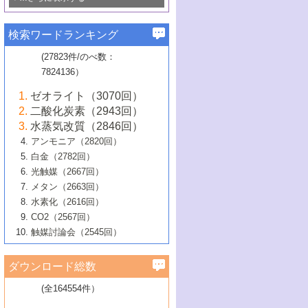
若き触媒の研究者たち～（1）
3号 水処理のための触媒化学
5号 情報学的手法を用いた触媒開発
6号 ヘテロ接合界面
関わる触媒開発動向
B号 第133回触媒討論会（2023年）
6号 窒素とリンの循環のための触媒・機
3号 ナノ粒子・クラスター触媒の最前線
2号 機能性材料の局所構造解析のための
5号 若手による情報発信企画～とびたて
▼58巻（2016年）
4号 光触媒を用いた水分解の最新の研究
6号 カーボンニュートラルに向けた電解
B号 第135回触媒討論会（2025年）
3号 精密高分子合成に関する最近の研究
能性材料
最先端技術
検索ワードランキング
4号 60周年記念企画
若き触媒の研究者たち～（2）
動向
技術
1号 ユニークな構造の高分子を生み出す触
▼57巻（2015年）
動向
B号 第131回触媒討論会（2023年）
3号 無機分離膜材料の開発と触媒反応プ
5号 進化するゼオライト合成技術
6号 石油のノーブル・ユースを志向した
媒技術
(27823件/のべ数：
5号 次世代の触媒プロセスを支えるマイ
B号 第127回触媒討論会（2021年・オン
1号 水素キャリアにかかわる触媒技術の新
4号 バイオマス化成品製造のための触媒
▼56巻（2014年）
ロセスへの適用
触媒技術
7824136）
クロ波
6号 非貴金属系触媒における電気化学的
ライン開催(Zoom)のみ）
2号 リグニンからの化成品製造に向けた触
展開
技術
1号 特殊環境場を利用した材料合成
▼55巻（2013年）
4号 触媒研究における計算科学の利用
酸素還元反応
B号 第129回触媒討論会（2022年・京都
媒技術
6号 メタン転換技術の最新動向
ゼオライト（3070回）
2号 石油精製用触媒の最近の進展
5号 固体触媒による含窒素有機化合物変
2号 光触媒反応機構に関する最新の研究動
1号 高耐久性燃料電池システム用触媒にお
大学：オンライン・対面開催）
▼54巻（2012年）
5号 水素のふるまいを解き明かす最先端
B号 第121回触媒討論会（2018年・東京
3号 触媒研究の最先端～とびたて若き研究
二酸化炭素（2943回）
B号 第125回触媒討論会（2020年・工学
換の最前線
3号 固体酸化物形燃料電池（SOFC）におけ
向
ける新展開
研究
大学）
1号 規則性多孔体の利用技術における最近
▼53巻（2011年）
者たち～（1）
水蒸気改質（2846回）
院大学）
るアノード触媒上での燃料直接改質技術
6号 貴金属使用量低減に向けた自動車排
3号 固体高分子形燃料電池カソード触媒の
2号 リビングラジカル重合の最近の動向
6号 低級アルカンの有効利用のための触
の進歩
アンモニア（2820回）
4号 触媒研究の最先端～とびたて若き研究
1号 金属学から見る合金触媒の新展開
▼52巻（2010年）
ガス浄化触媒の開発
4号 コアシェル構造の制御による触媒機能
開発動向
媒技術
白金（2782回）
3号 天然ガスの化学工業的展開に関する触
2号 第109回触媒討論会
者たち～（2）
2号 第107回触媒討論会
の向上
1号 触媒の劣化対策と長寿命触媒開発
B号 第123回触媒討論会（2019年・大阪
▼51巻（2009年）
4号 人工光合成に向けた近年のアプローチ
光触媒（2667回）
媒技術
B号 第119回触媒討論会（2017年・首都
3号 貴金属低減技術の最新動向
5号 触媒研究の最先端～とびたて若き研究
市立大学）
3号 触媒のその場観察法の進歩（１）
5号 工業触媒およびその周辺技術の最近の
2号 第105回触媒討論会
1号 炭素材料－熱い注目を集める材料－
▼50巻（2008年）
メタン（2663回）
大学東京）
5号 未利用熱エネルギーの有効活用に貢献
4号 貴金属触媒の精密構造制御とその活用
者たち～（3）
4号 貴金属代替技術の最新動向
進歩
水素化（2616回）
4号 触媒のその場観察法の進歩（２）
3号 ナノ構造が拓く新機能
する触媒技術
2号 第103回触媒討論会
1号 触媒化学と学会のこの10年，半世紀，
▼49巻（2007年）
5号 バイオマス化成品製造のための固体触
6号 イオニクス材料と燃料電池・電解合成
5号 光触媒による物質変換反応の新展開
CO2（2567回）
6号 ナノシート
5号 不活性結合の触媒的活性化による有機
そして未来
4号 活性サイトおよびその環境の精密な設
6号 ポリオキソメタレート
3号 環境浄化用光触媒の現状と課題
媒の開発
1号 含フッ素化合物の合成と触媒
▼48巻（2006年）
の最新の研究動向
触媒討論会（2545回）
6号 グラフェン
合成
B号 第115回触媒討論会（2015年・成蹊大
計による触媒の高機能化
2号 第101回触媒討論会
B号 第113回触媒討論会（2014年・ロワジ
4号 水素社会の実現に向けた水素製造・貯
6号 ナノ空間─吸着状態解析から新機能開拓
2号 第99回触媒討論会
B号 第117回触媒討論会（2016年・大阪府
1号 固体酸触媒の最近の進歩
▼47巻（2005年）
学）
7号 水素を利用する化成品合成の新潮流
6号 新しい固体酸触媒技術
5号 触媒を有効に使うための技術
ールホテル豊橋）
蔵技術の進歩
まで─
3号 メソポーラス物質の新展開
立大学）
3号 実用的ファインケミカル合成プロセス
ダウンロード総数
2号 第97回触媒討論会
1号 最近の触媒担体とその効果
▼46巻（2004年）
7号 ゼオライト合成における最近の進歩
6号 第106回触媒討論会
5号 CO
が関わる触媒・材料
B号 第111回触媒討論会（2013年・関西大
4号 錯体を利用したユニークな表面構造の
を実現する触媒
2
3号 リビング重合触媒の最近の展開
2号 第95回触媒討論会
(全164554件）
1号 部分酸化反応触媒の最前線
▼45巻（2003年）
学）
構築と機能
7号 有機分子触媒による精密有機合成
4号 バイオマス活用のための技術開発
6号 第104回触媒討論会
4号 今後の液体燃料を支える触媒技術
3号 化成品を合成するゼオライト触媒
2号 第93回触媒討論会