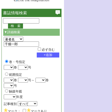
書誌情報検索
▼詳細検索
必ず含む
巻・号指定
巻
号
範囲指定
巻
号～
巻
号
触媒年鑑
年度
記事種別
マーク：
マークあり