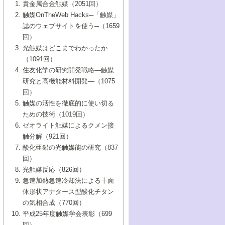
1号 なぜこの触媒が良いのか？
▼44巻（2002年）
貴金属合金触媒（2051回）
5号 若手会員による触媒研究の未来展望1：
8号 高機能化ポリオレフィンに向けた重合
5号 こんな物質，あんな物質―新たな触媒
7号 持続可能社会実現のための触媒および
5号 水素製造・貯蔵のための触媒技術の新
4号 水分解用光触媒材料
3号 特殊エネルギー場の触媒反応
触媒OnTheWeb Hacks─「触媒」
企業編
2号 第91回触媒討論会
触媒の最近の進展
1号 高次制御された触媒の化学
▼43巻（2001年）
の可能性―
触媒関連技術
しい展開
誌のウェブサイトを使う─（1659
5号 時間分解分光の進歩と応用
4号 生体内における金属の触媒作用
6号 第102回触媒討論会
3号 最近の自動車排ガス処理技術
2号 第89回触媒討論会
1号 グリーンケミストリーと触媒
▼42巻（2000年）
6号 第100回触媒討論会
8号 未来を拓く金属錯体
回）
6号 第98回触媒討論会
6号 第96回触媒討論会
5号 ファインケミカルズの展開に寄与する
7号 触媒・化学反応における計算化学の進
4号 触媒研究の現状と将来─第90回触媒討論
3号 触媒を利用した電気化学の新展開
2号 第87回触媒討論会特集号
1号 触媒反応工学の明日を拓く
▼41巻（1999年）
7号 『結晶の化学』を活かした触媒研究
光触媒はどこまでわかったか
7号 基礎化学品製造の触媒技術
触媒
歩
会Aから
7号 未来型金属錯体触媒開発への展望
4号 ナノ材料の調製と機能化
（1091回）
3号 生体触媒とバイオプロセス
2号 第85回触媒討論会
8号 イオン液体の応用
1号 孔、穴、あな?-特異な空間とその利用-
▼40巻（1998年）
8号 多機能型リアクター
6号 第94回触媒討論会
8号 若手研究者による触媒研究の未来展望
5号 基礎化学品製造の触媒技術
8号 超臨界流体を用いた化学プロセスの新
住友化学の研究開発戦略―触媒
5号 こんな触媒が欲しい
4号 水素製造・利用の触媒化学
3号 反応ダイナミクス
2号 第83回触媒討論会
1号 創立40周年記念・触媒化学この10年の
▼39巻（1997年）
2：大学・研究所編
展開
研究と高機能材料開発―（1075
7号 サブナノレベルでみた新しい表面現象
6号 第92回触媒討論会
6号 第90回触媒討論会
5号 触媒研究における新しい切り口：コン
進展と21世紀への提言/創立40周年記念・触
4号 超臨界流体の触媒反応への応用
3号 均一系触媒反応最前線
1号 均一系と不均一系触媒反応-その特徴と
回）
▼38巻（1996年）
8号 オレフィン重合触媒の新たな展
7号 基礎化学品製造の触媒技術
ビナトリアルケミストリー
媒学会この10年の歩みとこれから/創立40周
7号 触媒研究と学術雑誌/情報
5号 触媒のおもしろさをどのように伝える
接点
触媒の活性を徹底的に使い切る
4号 実用炭素材料の新展開
1号 触媒の構造と触媒作用/C1化学を中心と
▼37巻（1995年）
年記念・記録は語る
8号 資源の循環と触媒技術
6号 第88回触媒討論会特集号
か
ための技術（1019回）
8号 若い世代からみた触媒化学の現状と未
2号 第79回触媒討論会
5号 研究の方法論を考える
する21世紀への触媒
1号 ファインケミカルズと固体触媒
▼36巻（1994年）
2号 第81回触媒討論会
ゼオライト触媒によるクメン接
来
7号 企業における触媒研究のブレークスル
6号 第86回触媒討論会
3号 最新NO除去触媒の実用化研究
6号 第84回触媒討論会
2号 第77回触媒討論会
2号 第75回触媒討論会
触分解（921回）
1号 電気化学と触媒
▼35巻（1993年）
ー
3号 計算機触媒化学へのさそい
7号 水素化精製触媒の新しい展開
4号 新しい反応場を目指した触媒調製
7号 機能性金属材料と触媒
3号 オリンピックメダル:金・銀・銅はどん
酸化亜鉛の光触媒能の研究（837
3号 希土類を利用した触媒
2号 第73回触媒討論会
8号 この材料を触媒として使ってみません
4号 触媒劣化の制御と予測
1号 工業触媒開発マニュアル―探索から工
▼34巻（1992年）
8号 新しい反応性と機能性を目指した金属
な触媒作用を示すか
回）
5号 反応・分離技術の新しい展開
8号 触媒研究へのNMRの応用と展望
か？
業化まで
4号 触媒とリサイクル
3号 C4化学の展開
5号 最新の実用プロセスと触媒
クラスタ-化学
1号 インパクトを与えたこの研究
▼33巻（1991年）
光触媒反応（826回）
4号 触媒作用における機能の複合化
6号 第80回触媒討論会
2号 第71回触媒討論会
5号 エネルギー変換触媒
4号 《通常号》
6号 第82回触媒討論会
急速加熱急速冷却法による十面
2号 第69回触媒討論会
1号 触媒プロセス開発マニュアル―探索か
▼32巻（1990年）
5号 未来を拓け！若手研究者
7号 無機―有機ハイブリッド材料の新展開
3号 研究開発のうらおもて―着想と展開
体形状アナタース型酸化チタン
6号 第76回触媒討論会
5号 《通常号》
ら工業化まで，知っておきたいこと PartII
7号 ナノ構造体の化学
3号 ケミカルズ合成触媒―新しい展開と応
1号 21世紀に向けて触媒研究の飛躍をめざ
▼31巻（1989年）
6号 第78回触媒討論会
8号 AFMでみる世界
の気相合成（770回）
4号 触媒劣化と寿命の予測
7号 表面吸着相の新しい展開
用
6号 第74回触媒討論会
2号 第67回触媒討論会
8号 あの反応は今
す―触媒化学の裾野を広げよう
1号 情報科学と反応設計・材料設計
▼30巻（1988年）
7号 ダイナミックな領域への触媒研究の展
平成25年度触媒学会表彰（699
5号 環境に優しい触媒
8号 マイクロポーラス・クリスタル触媒の
4号 触媒調製の科学と技術の最前線
7号 半導体光触媒の基礎と広がり
3号 光触媒
2号 第65回触媒討論会
開/C1化学を中心とする21世紀への触媒
回）