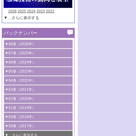
2026
2025
2024
2023
2022
▼…さらに表示する
バックナンバー
▼68巻（2026年）
1号 過酸化水素合成に関する研究動向
▼67巻（2025年）
2号 コンピューター技術により加速する
1号 CO
水素化によるグリーン燃料/グリ
▼66巻（2024年）
2
触媒開発
ーンケミカル製造
1号 低次元ナノ構造を有する触媒材料
▼65巻（2023年）
3号 有機分子変換やCO
資源化のための
2
2号 水素製造のための水分解技術に関す
2号 規制反応場を活用した固体触媒研究
1号 炭素が関わる触媒機能
▼64巻（2022年）
光触媒に関する最近の研究
る最近の研究
の新展開
2号 プラスチックケミカルリサイクルの
1号 合成ガス製造とCOを用いるケミカル
▼63巻（2021年）
B号 第137回触媒討論会（2026年）
3号 オレフィン系樹脂の精密合成に関す
3号 未踏分子変換を目指した酸化触媒プ
ための触媒技術
ズ合成の最新動向
1号 金触媒の新展開
▼62巻（2020年）
る最新技術
ロセスの最前線
3号 非酸化物系金属化合物を基盤とした
2号 化学品合成のための合金触媒開発
2号 ペロブスカイト
1号 触媒設計を拓く欠陥構造のキャラク
▼61巻（2019年）
4号 アルコール類の効率的変換を実現す
4号 シンクロトロン放射光および中性子
触媒材料の開発
3号 CO
の排出削減および有効活用のた
タリゼーション
2
3号 特殊反応場を利用した触媒的分子変
る非貴金属触媒の研究動向
線を利用した触媒解析技術の最先端
1号 物質移動制御に着目した触媒プロセ
▼60巻（2018年）
4号 格子酸素・格子酸素欠陥を利用した
めの触媒技術
換反応
2号 機能化学品製造に資するクリーンな
ス開発
5号 ゼオライトの合成と応用における研
5号 単原子触媒
触媒反応
1号 固体酸触媒の最新の研究動向
▼59巻（2017年）
触媒的酸化反応
4号 若手による情報発信企画～とびたて
4号 多孔質材料を用いた触媒の新展開
究動向
2号 CO
フリー水素サプライチェーンに
2
6号 参照触媒委員会からのお知らせ
5号 生体触媒によるエネルギー変換反応
2号 二酸化炭素からの有用化学品合成
1号 いたるところに，触媒
▼…さらに表示する