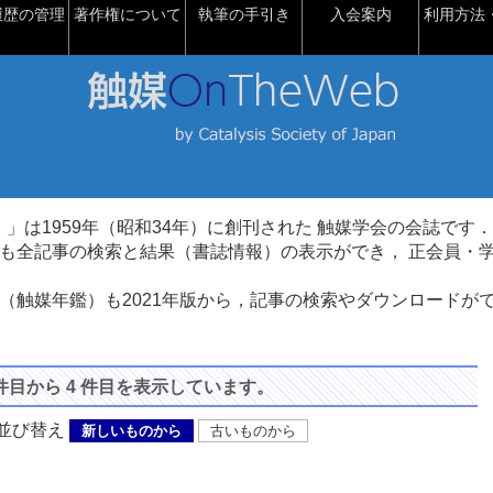
履歴の管理
著作権について
執筆の手引き
入会案内
利用方法・
talysis）」は1959年（昭和34年）に創刊された 触媒学会の会誌です．
も全記事の検索と結果（書誌情報）の表示ができ， 正会員・
（触媒年鑑）も2021年版から，記事の検索やダウンロードが
 件目から 4 件目を表示しています。
び替え
新しいものから
古いものから