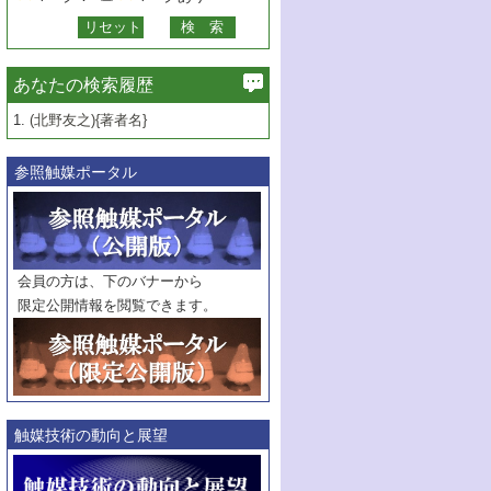
あなたの検索履歴
1.
(北野友之){著者名}
参照触媒ポータル
会員の方は、下のバナーから
限定公開情報を閲覧できます。
触媒技術の動向と展望