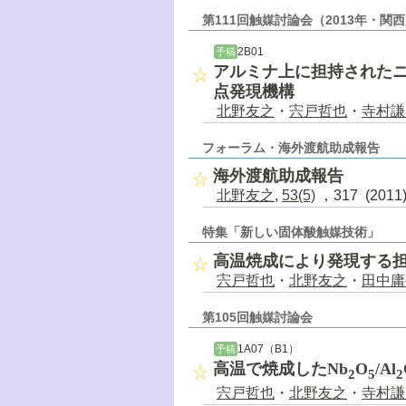
第111回触媒討論会（2013年・関
2B01
予稿
アルミナ上に担持された
点発現機構
北野友之
・
宍戸哲也
・
寺村謙
フォーラム・海外渡航助成報告
海外渡航助成報告
北野友之
,
53(5)
，317 (201
特集「新しい固体酸触媒技術」
高温焼成により発現する
宍戸哲也
・
北野友之
・
田中庸
第105回触媒討論会
1A07（B1）
予稿
高温で焼成したNb
O
/Al
2
5
2
宍戸哲也
・
北野友之
・
寺村謙