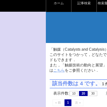
ホーム
記事検索
検索
「触媒（Catalysts and Ca
このサイトをつかって，どなたで
ドもできます．
また，「触媒技術の動向と展望」
は
こちら
をご参照ください．
該当件数は 4 です。
1
表示件数
並
10
20
30
« 前
1
次 »