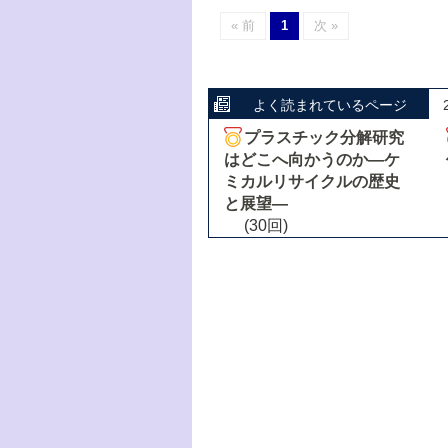
« 前
1
次 »
よく読まれているページ
プラスチック分解研究
はどこへ向かうのか―ケ
ミカルリサイクルの歴史
と展望―
(30回)