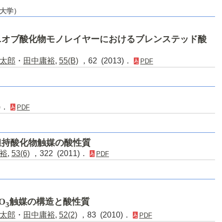
西大学）
ニオブ酸化物モノレイヤーにおけるブレンステッド酸
太郎
・
田中庸裕
,
55(B)
，62 (2013)．
PDF
1)．
PDF
担持酸化物触媒の酸性質
裕
,
53(6)
，322 (2011)．
PDF
O
触媒の構造と酸性質
3
太郎
・
田中庸裕
,
52(2)
，83 (2010)．
PDF