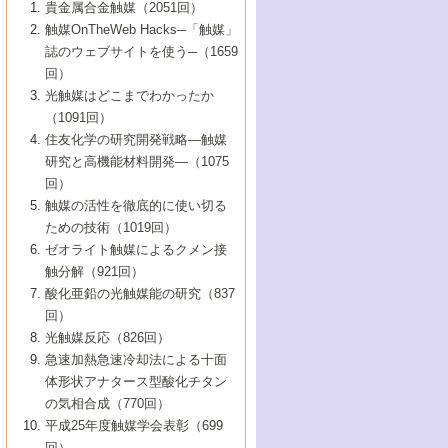
1号 なぜこの触媒が良いのか？
▼44巻（2002年）
貴金属合金触媒（2051回）
5号 若手会員による触媒研究の未来展望1：
8号 高機能化ポリオレフィンに向けた重合
5号 こんな物質，あんな物質―新たな触媒
7号 持続可能社会実現のための触媒および
5号 水素製造・貯蔵のための触媒技術の新
4号 水分解用光触媒材料
3号 特殊エネルギー場の触媒反応
触媒OnTheWeb Hacks─「触媒」
企業編
2号 第91回触媒討論会
触媒の最近の進展
1号 高次制御された触媒の化学
▼43巻（2001年）
の可能性―
触媒関連技術
しい展開
誌のウェブサイトを使う─（1659
5号 時間分解分光の進歩と応用
4号 生体内における金属の触媒作用
6号 第102回触媒討論会
3号 最近の自動車排ガス処理技術
2号 第89回触媒討論会
1号 グリーンケミストリーと触媒
▼42巻（2000年）
6号 第100回触媒討論会
8号 未来を拓く金属錯体
回）
6号 第98回触媒討論会
6号 第96回触媒討論会
5号 ファインケミカルズの展開に寄与する
7号 触媒・化学反応における計算化学の進
4号 触媒研究の現状と将来─第90回触媒討論
3号 触媒を利用した電気化学の新展開
2号 第87回触媒討論会特集号
1号 触媒反応工学の明日を拓く
▼41巻（1999年）
7号 『結晶の化学』を活かした触媒研究
光触媒はどこまでわかったか
7号 基礎化学品製造の触媒技術
触媒
歩
会Aから
7号 未来型金属錯体触媒開発への展望
4号 ナノ材料の調製と機能化
（1091回）
3号 生体触媒とバイオプロセス
2号 第85回触媒討論会
8号 イオン液体の応用
1号 孔、穴、あな?-特異な空間とその利用-
▼40巻（1998年）
8号 多機能型リアクター
6号 第94回触媒討論会
8号 若手研究者による触媒研究の未来展望
5号 基礎化学品製造の触媒技術
8号 超臨界流体を用いた化学プロセスの新
住友化学の研究開発戦略―触媒
5号 こんな触媒が欲しい
4号 水素製造・利用の触媒化学
3号 反応ダイナミクス
2号 第83回触媒討論会
1号 創立40周年記念・触媒化学この10年の
▼39巻（1997年）
2：大学・研究所編
展開
研究と高機能材料開発―（1075
7号 サブナノレベルでみた新しい表面現象
6号 第92回触媒討論会
6号 第90回触媒討論会
5号 触媒研究における新しい切り口：コン
進展と21世紀への提言/創立40周年記念・触
4号 超臨界流体の触媒反応への応用
3号 均一系触媒反応最前線
1号 均一系と不均一系触媒反応-その特徴と
回）
▼38巻（1996年）
8号 オレフィン重合触媒の新たな展
7号 基礎化学品製造の触媒技術
ビナトリアルケミストリー
媒学会この10年の歩みとこれから/創立40周
7号 触媒研究と学術雑誌/情報
5号 触媒のおもしろさをどのように伝える
接点
触媒の活性を徹底的に使い切る
4号 実用炭素材料の新展開
1号 触媒の構造と触媒作用/C1化学を中心と
▼37巻（1995年）
年記念・記録は語る
8号 資源の循環と触媒技術
6号 第88回触媒討論会特集号
か
ための技術（1019回）
8号 若い世代からみた触媒化学の現状と未
2号 第79回触媒討論会
5号 研究の方法論を考える
する21世紀への触媒
1号 ファインケミカルズと固体触媒
▼36巻（1994年）
2号 第81回触媒討論会
ゼオライト触媒によるクメン接
来
7号 企業における触媒研究のブレークスル
6号 第86回触媒討論会
3号 最新NO除去触媒の実用化研究
6号 第84回触媒討論会
2号 第77回触媒討論会
2号 第75回触媒討論会
触分解（921回）
1号 電気化学と触媒
▼35巻（1993年）
ー
3号 計算機触媒化学へのさそい
7号 水素化精製触媒の新しい展開
4号 新しい反応場を目指した触媒調製
7号 機能性金属材料と触媒
3号 オリンピックメダル:金・銀・銅はどん
酸化亜鉛の光触媒能の研究（837
3号 希土類を利用した触媒
2号 第73回触媒討論会
8号 この材料を触媒として使ってみません
4号 触媒劣化の制御と予測
1号 工業触媒開発マニュアル―探索から工
▼34巻（1992年）
8号 新しい反応性と機能性を目指した金属
な触媒作用を示すか
回）
5号 反応・分離技術の新しい展開
8号 触媒研究へのNMRの応用と展望
か？
業化まで
4号 触媒とリサイクル
3号 C4化学の展開
5号 最新の実用プロセスと触媒
クラスタ-化学
1号 インパクトを与えたこの研究
▼33巻（1991年）
光触媒反応（826回）
4号 触媒作用における機能の複合化
6号 第80回触媒討論会
2号 第71回触媒討論会
5号 エネルギー変換触媒
4号 《通常号》
6号 第82回触媒討論会
急速加熱急速冷却法による十面
2号 第69回触媒討論会
1号 触媒プロセス開発マニュアル―探索か
▼32巻（1990年）
5号 未来を拓け！若手研究者
7号 無機―有機ハイブリッド材料の新展開
3号 研究開発のうらおもて―着想と展開
体形状アナタース型酸化チタン
6号 第76回触媒討論会
5号 《通常号》
ら工業化まで，知っておきたいこと PartII
7号 ナノ構造体の化学
3号 ケミカルズ合成触媒―新しい展開と応
1号 21世紀に向けて触媒研究の飛躍をめざ
▼31巻（1989年）
6号 第78回触媒討論会
8号 AFMでみる世界
の気相合成（770回）
4号 触媒劣化と寿命の予測
7号 表面吸着相の新しい展開
用
6号 第74回触媒討論会
2号 第67回触媒討論会
8号 あの反応は今
す―触媒化学の裾野を広げよう
1号 情報科学と反応設計・材料設計
▼30巻（1988年）
7号 ダイナミックな領域への触媒研究の展
平成25年度触媒学会表彰（699
5号 環境に優しい触媒
8号 マイクロポーラス・クリスタル触媒の
4号 触媒調製の科学と技術の最前線
7号 半導体光触媒の基礎と広がり
3号 光触媒
2号 第65回触媒討論会
開/C1化学を中心とする21世紀への触媒
回）