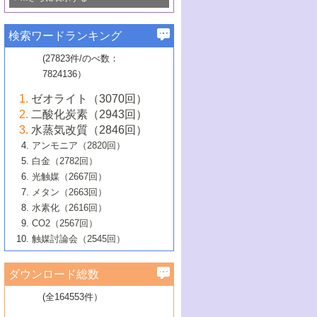
若き触媒の研究者たち～（1）
3号 水処理のための触媒化学
5号 情報学的手法を用いた触媒開発
6号 ヘテロ接合界面
関わる触媒開発動向
B号 第133回触媒討論会（2023年）
6号 窒素とリンの循環のための触媒・機
3号 ナノ粒子・クラスター触媒の最前線
2号 機能性材料の局所構造解析のための
5号 若手による情報発信企画～とびたて
▼58巻（2016年）
4号 光触媒を用いた水分解の最新の研究
6号 カーボンニュートラルに向けた電解
B号 第135回触媒討論会（2025年）
3号 精密高分子合成に関する最近の研究
能性材料
最先端技術
検索ワードランキング
4号 60周年記念企画
若き触媒の研究者たち～（2）
動向
技術
1号 ユニークな構造の高分子を生み出す触
▼57巻（2015年）
動向
B号 第131回触媒討論会（2023年）
3号 無機分離膜材料の開発と触媒反応プ
5号 進化するゼオライト合成技術
6号 石油のノーブル・ユースを志向した
媒技術
(27823件/のべ数：
5号 次世代の触媒プロセスを支えるマイ
B号 第127回触媒討論会（2021年・オン
1号 水素キャリアにかかわる触媒技術の新
4号 バイオマス化成品製造のための触媒
▼56巻（2014年）
ロセスへの適用
触媒技術
7824136）
クロ波
6号 非貴金属系触媒における電気化学的
ライン開催(Zoom)のみ）
2号 リグニンからの化成品製造に向けた触
展開
技術
1号 特殊環境場を利用した材料合成
▼55巻（2013年）
4号 触媒研究における計算科学の利用
酸素還元反応
B号 第129回触媒討論会（2022年・京都
媒技術
6号 メタン転換技術の最新動向
ゼオライト（3070回）
2号 石油精製用触媒の最近の進展
5号 固体触媒による含窒素有機化合物変
2号 光触媒反応機構に関する最新の研究動
1号 高耐久性燃料電池システム用触媒にお
大学：オンライン・対面開催）
▼54巻（2012年）
5号 水素のふるまいを解き明かす最先端
B号 第121回触媒討論会（2018年・東京
3号 触媒研究の最先端～とびたて若き研究
二酸化炭素（2943回）
B号 第125回触媒討論会（2020年・工学
換の最前線
3号 固体酸化物形燃料電池（SOFC）におけ
向
ける新展開
研究
大学）
1号 規則性多孔体の利用技術における最近
▼53巻（2011年）
者たち～（1）
水蒸気改質（2846回）
院大学）
るアノード触媒上での燃料直接改質技術
6号 貴金属使用量低減に向けた自動車排
3号 固体高分子形燃料電池カソード触媒の
2号 リビングラジカル重合の最近の動向
6号 低級アルカンの有効利用のための触
の進歩
アンモニア（2820回）
4号 触媒研究の最先端～とびたて若き研究
1号 金属学から見る合金触媒の新展開
▼52巻（2010年）
ガス浄化触媒の開発
4号 コアシェル構造の制御による触媒機能
開発動向
媒技術
白金（2782回）
3号 天然ガスの化学工業的展開に関する触
2号 第109回触媒討論会
者たち～（2）
2号 第107回触媒討論会
の向上
1号 触媒の劣化対策と長寿命触媒開発
B号 第123回触媒討論会（2019年・大阪
▼51巻（2009年）
4号 人工光合成に向けた近年のアプローチ
光触媒（2667回）
媒技術
B号 第119回触媒討論会（2017年・首都
3号 貴金属低減技術の最新動向
5号 触媒研究の最先端～とびたて若き研究
市立大学）
3号 触媒のその場観察法の進歩（１）
5号 工業触媒およびその周辺技術の最近の
2号 第105回触媒討論会
1号 炭素材料－熱い注目を集める材料－
▼50巻（2008年）
メタン（2663回）
大学東京）
5号 未利用熱エネルギーの有効活用に貢献
4号 貴金属触媒の精密構造制御とその活用
者たち～（3）
4号 貴金属代替技術の最新動向
進歩
水素化（2616回）
4号 触媒のその場観察法の進歩（２）
3号 ナノ構造が拓く新機能
する触媒技術
2号 第103回触媒討論会
1号 触媒化学と学会のこの10年，半世紀，
▼49巻（2007年）
5号 バイオマス化成品製造のための固体触
6号 イオニクス材料と燃料電池・電解合成
5号 光触媒による物質変換反応の新展開
CO2（2567回）
6号 ナノシート
5号 不活性結合の触媒的活性化による有機
そして未来
4号 活性サイトおよびその環境の精密な設
6号 ポリオキソメタレート
3号 環境浄化用光触媒の現状と課題
媒の開発
1号 含フッ素化合物の合成と触媒
▼48巻（2006年）
の最新の研究動向
触媒討論会（2545回）
6号 グラフェン
合成
B号 第115回触媒討論会（2015年・成蹊大
計による触媒の高機能化
2号 第101回触媒討論会
B号 第113回触媒討論会（2014年・ロワジ
4号 水素社会の実現に向けた水素製造・貯
6号 ナノ空間─吸着状態解析から新機能開拓
2号 第99回触媒討論会
B号 第117回触媒討論会（2016年・大阪府
1号 固体酸触媒の最近の進歩
▼47巻（2005年）
学）
7号 水素を利用する化成品合成の新潮流
6号 新しい固体酸触媒技術
5号 触媒を有効に使うための技術
ールホテル豊橋）
蔵技術の進歩
まで─
3号 メソポーラス物質の新展開
立大学）
3号 実用的ファインケミカル合成プロセス
ダウンロード総数
2号 第97回触媒討論会
1号 最近の触媒担体とその効果
▼46巻（2004年）
7号 ゼオライト合成における最近の進歩
6号 第106回触媒討論会
5号 CO
が関わる触媒・材料
B号 第111回触媒討論会（2013年・関西大
4号 錯体を利用したユニークな表面構造の
を実現する触媒
2
3号 リビング重合触媒の最近の展開
2号 第95回触媒討論会
(全164553件）
1号 部分酸化反応触媒の最前線
▼45巻（2003年）
学）
構築と機能
7号 有機分子触媒による精密有機合成
4号 バイオマス活用のための技術開発
6号 第104回触媒討論会
4号 今後の液体燃料を支える触媒技術
3号 化成品を合成するゼオライト触媒
2号 第93回触媒討論会