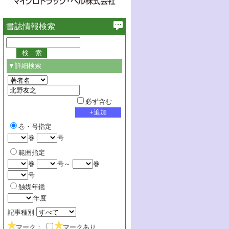
書誌情報検索
▼詳細検索
必ず含む
巻・号指定
巻
号
範囲指定
巻
号～
巻
号
触媒年鑑
年度
記事種別
マーク：
マークあり