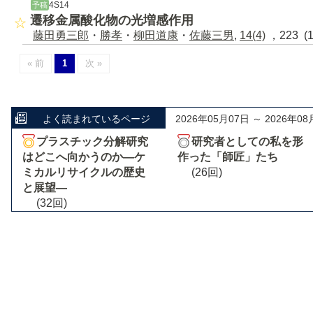
4S14
予稿
遷移金属酸化物の光増感作用
藤田勇三郎
・
勝孝
・
柳田道康
・
佐藤三男
,
14(4)
，223 (
« 前
1
次 »
よく読まれているページ
2026年05月07日 ～ 2026年08
プラスチック分解研究
研究者としての私を形
はどこへ向かうのか―ケ
作った「師匠」たち
ミカルリサイクルの歴史
(26回)
と展望―
(32回)