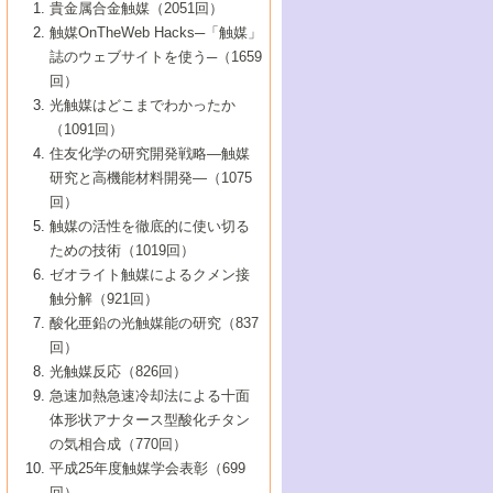
1号 なぜこの触媒が良いのか？
▼44巻（2002年）
貴金属合金触媒（2051回）
5号 若手会員による触媒研究の未来展望1：
8号 高機能化ポリオレフィンに向けた重合
5号 こんな物質，あんな物質―新たな触媒
7号 持続可能社会実現のための触媒および
5号 水素製造・貯蔵のための触媒技術の新
4号 水分解用光触媒材料
3号 特殊エネルギー場の触媒反応
触媒OnTheWeb Hacks─「触媒」
企業編
2号 第91回触媒討論会
触媒の最近の進展
1号 高次制御された触媒の化学
▼43巻（2001年）
の可能性―
触媒関連技術
しい展開
誌のウェブサイトを使う─（1659
5号 時間分解分光の進歩と応用
4号 生体内における金属の触媒作用
6号 第102回触媒討論会
3号 最近の自動車排ガス処理技術
2号 第89回触媒討論会
1号 グリーンケミストリーと触媒
▼42巻（2000年）
6号 第100回触媒討論会
8号 未来を拓く金属錯体
回）
6号 第98回触媒討論会
6号 第96回触媒討論会
5号 ファインケミカルズの展開に寄与する
7号 触媒・化学反応における計算化学の進
4号 触媒研究の現状と将来─第90回触媒討論
3号 触媒を利用した電気化学の新展開
2号 第87回触媒討論会特集号
1号 触媒反応工学の明日を拓く
▼41巻（1999年）
7号 『結晶の化学』を活かした触媒研究
光触媒はどこまでわかったか
7号 基礎化学品製造の触媒技術
触媒
歩
会Aから
7号 未来型金属錯体触媒開発への展望
4号 ナノ材料の調製と機能化
（1091回）
3号 生体触媒とバイオプロセス
2号 第85回触媒討論会
8号 イオン液体の応用
1号 孔、穴、あな?-特異な空間とその利用-
▼40巻（1998年）
8号 多機能型リアクター
6号 第94回触媒討論会
8号 若手研究者による触媒研究の未来展望
5号 基礎化学品製造の触媒技術
8号 超臨界流体を用いた化学プロセスの新
住友化学の研究開発戦略―触媒
5号 こんな触媒が欲しい
4号 水素製造・利用の触媒化学
3号 反応ダイナミクス
2号 第83回触媒討論会
1号 創立40周年記念・触媒化学この10年の
▼39巻（1997年）
2：大学・研究所編
展開
研究と高機能材料開発―（1075
7号 サブナノレベルでみた新しい表面現象
6号 第92回触媒討論会
6号 第90回触媒討論会
5号 触媒研究における新しい切り口：コン
進展と21世紀への提言/創立40周年記念・触
4号 超臨界流体の触媒反応への応用
3号 均一系触媒反応最前線
1号 均一系と不均一系触媒反応-その特徴と
回）
▼38巻（1996年）
8号 オレフィン重合触媒の新たな展
7号 基礎化学品製造の触媒技術
ビナトリアルケミストリー
媒学会この10年の歩みとこれから/創立40周
7号 触媒研究と学術雑誌/情報
5号 触媒のおもしろさをどのように伝える
接点
触媒の活性を徹底的に使い切る
4号 実用炭素材料の新展開
1号 触媒の構造と触媒作用/C1化学を中心と
▼37巻（1995年）
年記念・記録は語る
8号 資源の循環と触媒技術
6号 第88回触媒討論会特集号
か
ための技術（1019回）
8号 若い世代からみた触媒化学の現状と未
2号 第79回触媒討論会
5号 研究の方法論を考える
する21世紀への触媒
1号 ファインケミカルズと固体触媒
▼36巻（1994年）
2号 第81回触媒討論会
ゼオライト触媒によるクメン接
来
7号 企業における触媒研究のブレークスル
6号 第86回触媒討論会
3号 最新NO除去触媒の実用化研究
6号 第84回触媒討論会
2号 第77回触媒討論会
2号 第75回触媒討論会
触分解（921回）
1号 電気化学と触媒
▼35巻（1993年）
ー
3号 計算機触媒化学へのさそい
7号 水素化精製触媒の新しい展開
4号 新しい反応場を目指した触媒調製
7号 機能性金属材料と触媒
3号 オリンピックメダル:金・銀・銅はどん
酸化亜鉛の光触媒能の研究（837
3号 希土類を利用した触媒
2号 第73回触媒討論会
8号 この材料を触媒として使ってみません
4号 触媒劣化の制御と予測
1号 工業触媒開発マニュアル―探索から工
▼34巻（1992年）
8号 新しい反応性と機能性を目指した金属
な触媒作用を示すか
回）
5号 反応・分離技術の新しい展開
8号 触媒研究へのNMRの応用と展望
か？
業化まで
4号 触媒とリサイクル
3号 C4化学の展開
5号 最新の実用プロセスと触媒
クラスタ-化学
1号 インパクトを与えたこの研究
▼33巻（1991年）
光触媒反応（826回）
4号 触媒作用における機能の複合化
6号 第80回触媒討論会
2号 第71回触媒討論会
5号 エネルギー変換触媒
4号 《通常号》
6号 第82回触媒討論会
急速加熱急速冷却法による十面
2号 第69回触媒討論会
1号 触媒プロセス開発マニュアル―探索か
▼32巻（1990年）
5号 未来を拓け！若手研究者
7号 無機―有機ハイブリッド材料の新展開
3号 研究開発のうらおもて―着想と展開
体形状アナタース型酸化チタン
6号 第76回触媒討論会
5号 《通常号》
ら工業化まで，知っておきたいこと PartII
7号 ナノ構造体の化学
3号 ケミカルズ合成触媒―新しい展開と応
1号 21世紀に向けて触媒研究の飛躍をめざ
▼31巻（1989年）
6号 第78回触媒討論会
8号 AFMでみる世界
の気相合成（770回）
4号 触媒劣化と寿命の予測
7号 表面吸着相の新しい展開
用
6号 第74回触媒討論会
2号 第67回触媒討論会
8号 あの反応は今
す―触媒化学の裾野を広げよう
1号 情報科学と反応設計・材料設計
▼30巻（1988年）
7号 ダイナミックな領域への触媒研究の展
平成25年度触媒学会表彰（699
5号 環境に優しい触媒
8号 マイクロポーラス・クリスタル触媒の
4号 触媒調製の科学と技術の最前線
7号 半導体光触媒の基礎と広がり
3号 光触媒
2号 第65回触媒討論会
開/C1化学を中心とする21世紀への触媒
回）