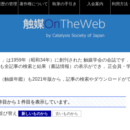
履歴の管理
著作権について
執筆の手引き
入会案内
利用方法・
talysis）」は1959年（昭和34年）に創刊された 触媒学会の会誌です．
も全記事の検索と結果（書誌情報）の表示ができ， 正会員・
（触媒年鑑）も2021年版から，記事の検索やダウンロードが
 件目から 1 件目を表示しています。
び替え
新しいものから
古いものから