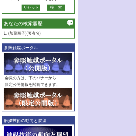
あなたの検索履歴
1.
(加藤順子){著者名}
参照触媒ポータル
会員の方は、下のバナーから
限定公開情報を閲覧できます。
触媒技術の動向と展望