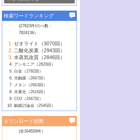
若き触媒の研究者たち～（1）
3号 水処理のための触媒化学
5号 情報学的手法を用いた触媒開発
6号 ヘテロ接合界面
関わる触媒開発動向
B号 第133回触媒討論会（2023年）
6号 窒素とリンの循環のための触媒・機
3号 ナノ粒子・クラスター触媒の最前線
2号 機能性材料の局所構造解析のための
5号 若手による情報発信企画～とびたて
▼58巻（2016年）
4号 光触媒を用いた水分解の最新の研究
6号 カーボンニュートラルに向けた電解
B号 第135回触媒討論会（2025年）
3号 精密高分子合成に関する最近の研究
能性材料
最先端技術
検索ワードランキング
4号 60周年記念企画
若き触媒の研究者たち～（2）
動向
技術
1号 ユニークな構造の高分子を生み出す触
▼57巻（2015年）
動向
B号 第131回触媒討論会（2023年）
3号 無機分離膜材料の開発と触媒反応プ
5号 進化するゼオライト合成技術
6号 石油のノーブル・ユースを志向した
媒技術
(27823件/のべ数：
5号 次世代の触媒プロセスを支えるマイ
B号 第127回触媒討論会（2021年・オン
1号 水素キャリアにかかわる触媒技術の新
4号 バイオマス化成品製造のための触媒
▼56巻（2014年）
ロセスへの適用
触媒技術
7824136）
クロ波
6号 非貴金属系触媒における電気化学的
ライン開催(Zoom)のみ）
2号 リグニンからの化成品製造に向けた触
展開
技術
1号 特殊環境場を利用した材料合成
▼55巻（2013年）
4号 触媒研究における計算科学の利用
酸素還元反応
B号 第129回触媒討論会（2022年・京都
媒技術
6号 メタン転換技術の最新動向
ゼオライト（3070回）
2号 石油精製用触媒の最近の進展
5号 固体触媒による含窒素有機化合物変
2号 光触媒反応機構に関する最新の研究動
1号 高耐久性燃料電池システム用触媒にお
大学：オンライン・対面開催）
▼54巻（2012年）
5号 水素のふるまいを解き明かす最先端
B号 第121回触媒討論会（2018年・東京
3号 触媒研究の最先端～とびたて若き研究
二酸化炭素（2943回）
B号 第125回触媒討論会（2020年・工学
換の最前線
3号 固体酸化物形燃料電池（SOFC）におけ
向
ける新展開
研究
大学）
1号 規則性多孔体の利用技術における最近
▼53巻（2011年）
者たち～（1）
水蒸気改質（2846回）
院大学）
るアノード触媒上での燃料直接改質技術
6号 貴金属使用量低減に向けた自動車排
3号 固体高分子形燃料電池カソード触媒の
2号 リビングラジカル重合の最近の動向
6号 低級アルカンの有効利用のための触
の進歩
アンモニア（2820回）
4号 触媒研究の最先端～とびたて若き研究
1号 金属学から見る合金触媒の新展開
▼52巻（2010年）
ガス浄化触媒の開発
4号 コアシェル構造の制御による触媒機能
開発動向
媒技術
白金（2782回）
3号 天然ガスの化学工業的展開に関する触
2号 第109回触媒討論会
者たち～（2）
2号 第107回触媒討論会
の向上
1号 触媒の劣化対策と長寿命触媒開発
B号 第123回触媒討論会（2019年・大阪
▼51巻（2009年）
4号 人工光合成に向けた近年のアプローチ
光触媒（2667回）
媒技術
B号 第119回触媒討論会（2017年・首都
3号 貴金属低減技術の最新動向
5号 触媒研究の最先端～とびたて若き研究
市立大学）
3号 触媒のその場観察法の進歩（１）
5号 工業触媒およびその周辺技術の最近の
2号 第105回触媒討論会
1号 炭素材料－熱い注目を集める材料－
▼50巻（2008年）
メタン（2663回）
大学東京）
5号 未利用熱エネルギーの有効活用に貢献
4号 貴金属触媒の精密構造制御とその活用
者たち～（3）
4号 貴金属代替技術の最新動向
進歩
水素化（2616回）
4号 触媒のその場観察法の進歩（２）
3号 ナノ構造が拓く新機能
する触媒技術
2号 第103回触媒討論会
1号 触媒化学と学会のこの10年，半世紀，
▼49巻（2007年）
5号 バイオマス化成品製造のための固体触
6号 イオニクス材料と燃料電池・電解合成
5号 光触媒による物質変換反応の新展開
CO2（2567回）
6号 ナノシート
5号 不活性結合の触媒的活性化による有機
そして未来
4号 活性サイトおよびその環境の精密な設
6号 ポリオキソメタレート
3号 環境浄化用光触媒の現状と課題
媒の開発
1号 含フッ素化合物の合成と触媒
▼48巻（2006年）
の最新の研究動向
触媒討論会（2545回）
6号 グラフェン
合成
B号 第115回触媒討論会（2015年・成蹊大
計による触媒の高機能化
2号 第101回触媒討論会
B号 第113回触媒討論会（2014年・ロワジ
4号 水素社会の実現に向けた水素製造・貯
6号 ナノ空間─吸着状態解析から新機能開拓
2号 第99回触媒討論会
B号 第117回触媒討論会（2016年・大阪府
1号 固体酸触媒の最近の進歩
▼47巻（2005年）
学）
7号 水素を利用する化成品合成の新潮流
6号 新しい固体酸触媒技術
5号 触媒を有効に使うための技術
ールホテル豊橋）
蔵技術の進歩
まで─
3号 メソポーラス物質の新展開
立大学）
3号 実用的ファインケミカル合成プロセス
ダウンロード総数
2号 第97回触媒討論会
1号 最近の触媒担体とその効果
▼46巻（2004年）
7号 ゼオライト合成における最近の進歩
6号 第106回触媒討論会
5号 CO
が関わる触媒・材料
B号 第111回触媒討論会（2013年・関西大
4号 錯体を利用したユニークな表面構造の
を実現する触媒
2
3号 リビング重合触媒の最近の展開
2号 第95回触媒討論会
(全164559件）
1号 部分酸化反応触媒の最前線
▼45巻（2003年）
学）
構築と機能
7号 有機分子触媒による精密有機合成
4号 バイオマス活用のための技術開発
6号 第104回触媒討論会
4号 今後の液体燃料を支える触媒技術
3号 化成品を合成するゼオライト触媒
2号 第93回触媒討論会