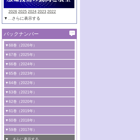
2026
2025
2024
2023
2022
▼…さらに表示する
バックナンバー
▼68巻（2026年）
1号 過酸化水素合成に関する研究動向
▼67巻（2025年）
2号 コンピューター技術により加速する
1号 CO
水素化によるグリーン燃料/グリ
▼66巻（2024年）
2
触媒開発
ーンケミカル製造
1号 低次元ナノ構造を有する触媒材料
▼65巻（2023年）
3号 有機分子変換やCO
資源化のための
2
2号 水素製造のための水分解技術に関す
2号 規制反応場を活用した固体触媒研究
1号 炭素が関わる触媒機能
▼64巻（2022年）
光触媒に関する最近の研究
る最近の研究
の新展開
2号 プラスチックケミカルリサイクルの
1号 合成ガス製造とCOを用いるケミカル
▼63巻（2021年）
B号 第137回触媒討論会（2026年）
3号 オレフィン系樹脂の精密合成に関す
3号 未踏分子変換を目指した酸化触媒プ
ための触媒技術
ズ合成の最新動向
1号 金触媒の新展開
▼62巻（2020年）
る最新技術
ロセスの最前線
3号 非酸化物系金属化合物を基盤とした
2号 化学品合成のための合金触媒開発
2号 ペロブスカイト
1号 触媒設計を拓く欠陥構造のキャラク
▼61巻（2019年）
4号 アルコール類の効率的変換を実現す
4号 シンクロトロン放射光および中性子
触媒材料の開発
3号 CO
の排出削減および有効活用のた
タリゼーション
2
3号 特殊反応場を利用した触媒的分子変
る非貴金属触媒の研究動向
線を利用した触媒解析技術の最先端
1号 物質移動制御に着目した触媒プロセ
▼60巻（2018年）
4号 格子酸素・格子酸素欠陥を利用した
めの触媒技術
換反応
2号 機能化学品製造に資するクリーンな
ス開発
5号 ゼオライトの合成と応用における研
5号 単原子触媒
触媒反応
1号 固体酸触媒の最新の研究動向
▼59巻（2017年）
触媒的酸化反応
4号 若手による情報発信企画～とびたて
4号 多孔質材料を用いた触媒の新展開
究動向
2号 CO
フリー水素サプライチェーンに
2
6号 参照触媒委員会からのお知らせ
5号 生体触媒によるエネルギー変換反応
2号 二酸化炭素からの有用化学品合成
1号 いたるところに，触媒
▼…さらに表示する