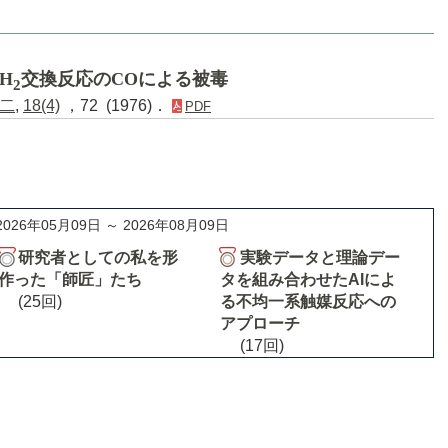
-H
交換反応のCOによる被毒
2
二
,
18(4)
，72 (1976)．
PDF
2026年05月09日 ～ 2026年08月09日
研究者としての私を形
実験データと理論デー
作った「師匠」たち
タを組み合わせたAIによ
(25回)
る不均一系触媒反応への
アプローチ
(17回)