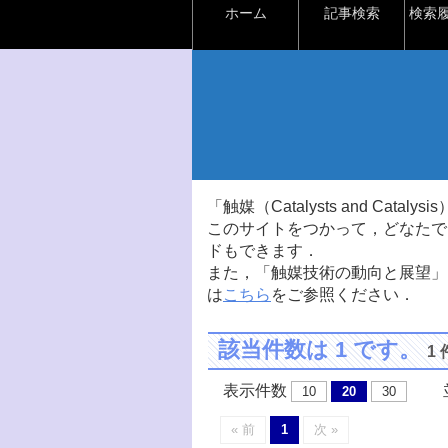
ホーム
記事検索
検索
「触媒（Catalysts and Ca
このサイトをつかって，どなたで
ドもできます．
また，「触媒技術の動向と展望」
は
こちら
をご参照ください．
該当件数は 1 です。
1
表示件数
並
10
20
30
« 前
1
次 »