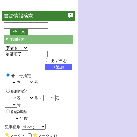
書誌情報検索
▼詳細検索
必ず含む
巻・号指定
巻
号
範囲指定
巻
号～
巻
号
触媒年鑑
年度
記事種別
マーク：
マークあり