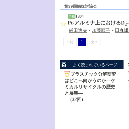
第39回触媒討論会
1B04
予稿
Pt-アルミナ上におけるD
2
飯田逸夫
・
加藤順子
・
田丸謙
« 前
1
次 »
よく読まれているページ
プラスチック分解研究
はどこへ向かうのか―ケ
ミカルリサイクルの歴史
と展望―
(32回)