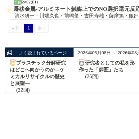
2A02(B1)
予稿
遷移金属-アルミネート触媒上でのNO選択還元反
清水研一
・
川端久也
・
前嶋肇
・
吉田寿雄
・
薩摩篤
・
服部
« 前
1
次 »
よく読まれているページ
2026年05月08日 ～ 2026年08
プラスチック分解研究
研究者としての私を形
はどこへ向かうのか―ケ
作った「師匠」たち
ミカルリサイクルの歴史
(26回)
と展望―
(32回)