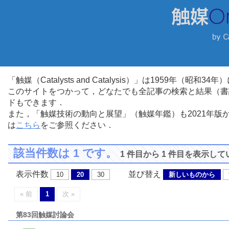
「触媒（Catalysts and Catalysis）」は1959年（昭
このサイトをつかって，どなたでも全記事の検索と結果（書
ドもできます．
また，「触媒技術の動向と展望」（触媒年鑑）も2021年
は
こちら
をご参照ください．
該当件数は 1 です。
1 件目から 1 件目を表示し
表示件数
並び替え
10
20
30
新しいものから
« 前
1
次 »
第83回触媒討論会