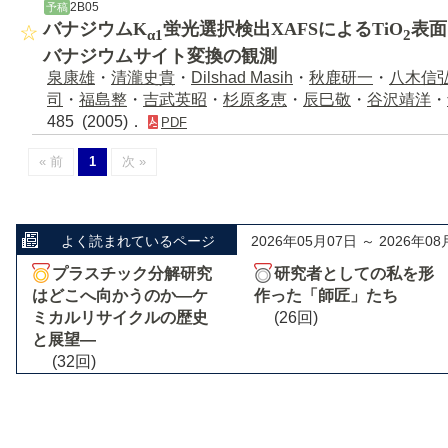
2B05
予稿
バナジウムK
蛍光選択検出XAFSによるTiO
表面
α1
2
バナジウムサイト変換の観測
泉康雄
・
清瀧史貴
・
Dilshad Masih
・
秋鹿研一
・
八木信
司
・
福島整
・
吉武英昭
・
杉原多恵
・
辰巳敬
・
谷沢靖洋
・
485 (2005)．
PDF
« 前
1
次 »
よく読まれているページ
2026年05月07日 ～ 2026年08
プラスチック分解研究
研究者としての私を形
はどこへ向かうのか―ケ
作った「師匠」たち
ミカルリサイクルの歴史
(26回)
と展望―
(32回)