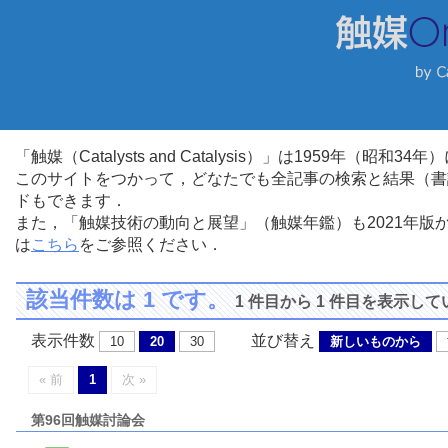
「触媒（Catalysts and Catalysis）」は1959年（昭
このサイトをつかって，どなたでも全記事の検索と結果（書
ドもできます．
また，「触媒技術の動向と展望」（触媒年鑑）も2021年
は
こちら
をご参照ください．
該当件数は 1 です。
1 件目から 1 件目を表示し
表示件数
並び替え
10
20
30
新しいものから
« 前
1
次 »
第96回触媒討論会